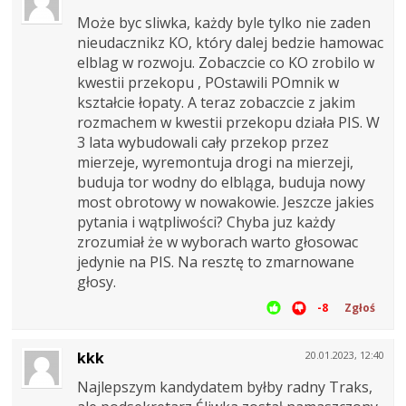
Może byc sliwka, każdy byle tylko nie zaden
nieudacznikz KO, który dalej bedzie hamowac
elblag w rozwoju. Zobaczcie co KO zrobilo w
kwestii przekopu , POstawili POmnik w
kształcie łopaty. A teraz zobaczcie z jakim
rozmachem w kwestii przekopu działa PIS. W
3 lata wybudowali cały przekop przez
mierzeje, wyremontuja drogi na mierzeji,
buduja tor wodny do elbląga, buduja nowy
most obrotowy w nowakowie. Jeszcze jakies
pytania i wątpliwości? Chyba juz każdy
zrozumiał że w wyborach warto głosowac
jedynie na PIS. Na resztę to zmarnowane
głosy.
-8
Zgłoś
kkk
20.01.2023, 12:40
Najlepszym kandydatem byłby radny Traks,