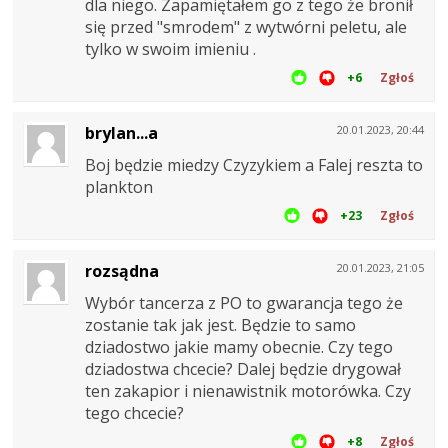
dla niego. Zapamiętałem go z tego że bronił
się przed "smrodem" z wytwórni peletu, ale
tylko w swoim imieniu .
+6
Zgłoś
brylan...a
20.01.2023, 20:44
Boj będzie miedzy Czyzykiem a Falej reszta to
plankton
+23
Zgłoś
rozsądna
20.01.2023, 21:05
Wybór tancerza z PO to gwarancja tego że
zostanie tak jak jest. Będzie to samo
dziadostwo jakie mamy obecnie. Czy tego
dziadostwa chcecie? Dalej będzie drygował
ten zakapior i nienawistnik motorówka. Czy
tego chcecie?
+8
Zgłoś