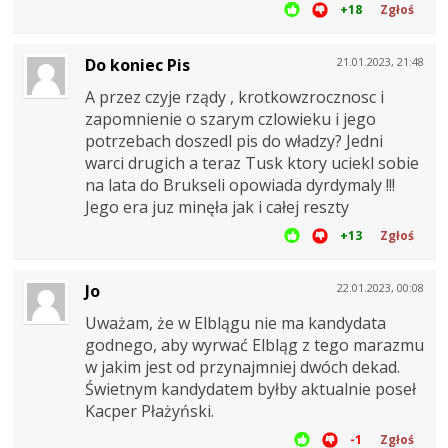
+18
Zgłoś
Do koniec Pis
21.01.2023, 21:48
A przez czyje rządy , krotkowzrocznosc i
zapomnienie o szarym czlowieku i jego
potrzebach doszedl pis do władzy? Jedni
warci drugich a teraz Tusk ktory uciekl sobie
na lata do Brukseli opowiada dyrdymaly !!!
Jego era juz minęła jak i całej reszty
+13
Zgłoś
Jo
22.01.2023, 00:08
Uważam, że w Elblągu nie ma kandydata
godnego, aby wyrwać Elbląg z tego marazmu
w jakim jest od przynajmniej dwóch dekad.
Świetnym kandydatem byłby aktualnie poseł
Kacper Płażyński.
-1
Zgłoś