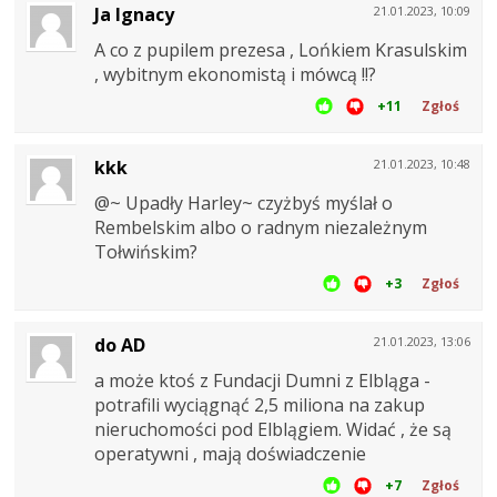
Ja Ignacy
21.01.2023, 10:09
A co z pupilem prezesa , Lońkiem Krasulskim
, wybitnym ekonomistą i mówcą !!?
+11
Zgłoś
kkk
21.01.2023, 10:48
@~ Upadły Harley~ czyżbyś myślał o
Rembelskim albo o radnym niezależnym
Tołwińskim?
+3
Zgłoś
do AD
21.01.2023, 13:06
a może ktoś z Fundacji Dumni z Elbląga -
potrafili wyciągnąć 2,5 miliona na zakup
nieruchomości pod Elblągiem. Widać , że są
operatywni , mają doświadczenie
+7
Zgłoś