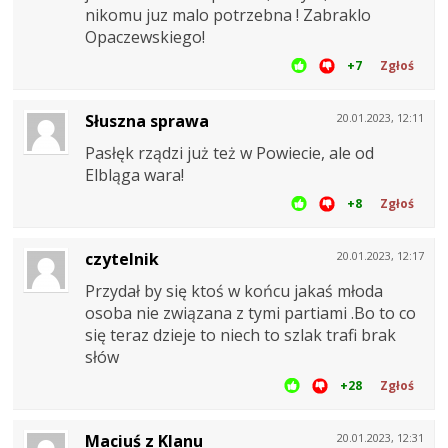
nikomu juz malo potrzebna ! Zabraklo
Opaczewskiego!
+7
Zgłoś
Słuszna sprawa
20.01.2023, 12:11
Pasłęk rządzi już też w Powiecie, ale od
Elbląga wara!
+8
Zgłoś
czytelnik
20.01.2023, 12:17
Przydał by się ktoś w końcu jakaś młoda
osoba nie związana z tymi partiami .Bo to co
się teraz dzieje to niech to szlak trafi brak
słów
+28
Zgłoś
Maciuś z Klanu
20.01.2023, 12:31