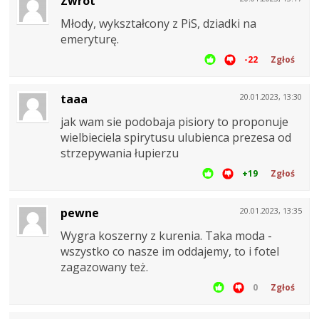
Zwrot
Młody, wykształcony z PiS, dziadki na
emeryturę.
-22
Zgłoś
taaa
20.01.2023, 13:30
jak wam sie podobaja pisiory to proponuje
wielbieciela spirytusu ulubienca prezesa od
strzepywania łupierzu
+19
Zgłoś
pewne
20.01.2023, 13:35
Wygra koszerny z kurenia. Taka moda -
wszystko co nasze im oddajemy, to i fotel
zagazowany też.
0
Zgłoś