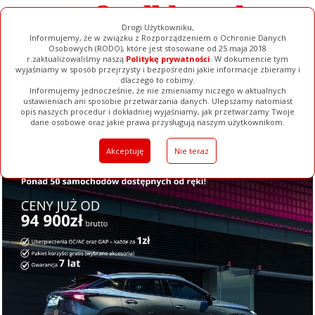
Drogi Użytkowniku,
Informujemy, że w związku z Rozporządzeniem o Ochronie Danych
Osobowych (RODO), które jest stosowane od 25 maja 2018
r.zaktualizowaliśmy naszą
Politykę prywatności
. W dokumencie tym
wyjaśniamy w sposób przejrzysty i bezpośredni jakie informacje zbieramy i
dlaczego to robimy.
Informujemy jednocześnie, że nie zmieniamy niczego w aktualnych
ustawieniach ani sposobie przetwarzania danych. Ulepszamy natomiast
opis naszych procedur i dokładniej wyjaśniamy, jak przetwarzamy Twoje
Galerie
Filmy
Baza Firm
Ogłoszenia
Pełna Wersja
dane osobowe oraz jakie prawa przysługują naszym użytkownikom.
Akceptuję
Nie teraz