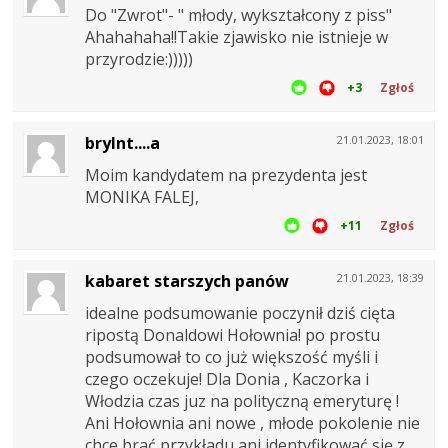
Do "Zwrot"- " młody, wykształcony z piss"
Ahahahaha!!Takie zjawisko nie istnieje w
przyrodzie:)))))
+3
Zgłoś
brylnt....a
21.01.2023, 18:01
Moim kandydatem na prezydenta jest
MONIKA FALEJ,
+11
Zgłoś
kabaret starszych panów
21.01.2023, 18:39
idealne podsumowanie poczynił dziś cięta
ripostą Donaldowi Hołownia! po prostu
podsumował to co już większość myśli i
czego oczekuje! Dla Donia , Kaczorka i
Włodzia czas juz na polityczną emeryturę !
Ani Hołownia ani nowe , młode pokolenie nie
chce brać przykładu ani identyfikować się z