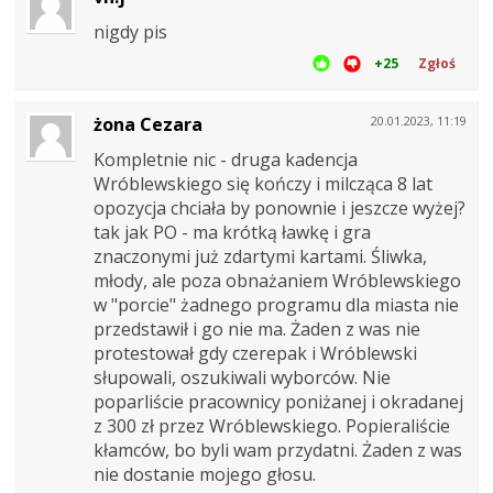
nigdy pis
+25
Zgłoś
żona Cezara
20.01.2023, 11:19
Kompletnie nic - druga kadencja
Wróblewskiego się kończy i milcząca 8 lat
opozycja chciała by ponownie i jeszcze wyżej?
tak jak PO - ma krótką ławkę i gra
znaczonymi już zdartymi kartami. Śliwka,
młody, ale poza obnażaniem Wróblewskiego
w "porcie" żadnego programu dla miasta nie
przedstawił i go nie ma. Żaden z was nie
protestował gdy czerepak i Wróblewski
słupowali, oszukiwali wyborców. Nie
poparliście pracownicy poniżanej i okradanej
z 300 zł przez Wróblewskiego. Popieraliście
kłamców, bo byli wam przydatni. Żaden z was
nie dostanie mojego głosu.