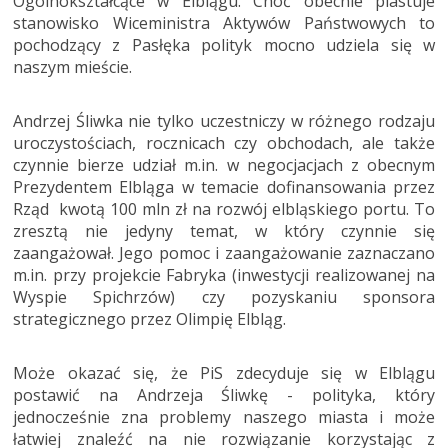
Ogólnokształcące w Elblągu. Choć obecnie piastuje
stanowisko Wiceministra Aktywów Państwowych to
pochodzący z Pasłęka polityk mocno udziela się w
naszym mieście.
Andrzej Śliwka nie tylko uczestniczy w różnego rodzaju
uroczystościach, rocznicach czy obchodach, ale także
czynnie bierze udział m.in. w negocjacjach z obecnym
Prezydentem Elbląga w temacie dofinansowania przez
Rząd kwotą 100 mln zł na rozwój elbląskiego portu. To
zresztą nie jedyny temat, w który czynnie się
zaangażował. Jego pomoc i zaangażowanie zaznaczano
m.in. przy projekcie Fabryka (inwestycji realizowanej na
Wyspie Spichrzów) czy pozyskaniu sponsora
strategicznego przez Olimpię Elbląg.
Może okazać się, że PiS zdecyduje się w Elblągu
postawić na Andrzeja Śliwkę - polityka, który
jednocześnie zna problemy naszego miasta i może
łatwiej znaleźć na nie rozwiązanie korzystając z