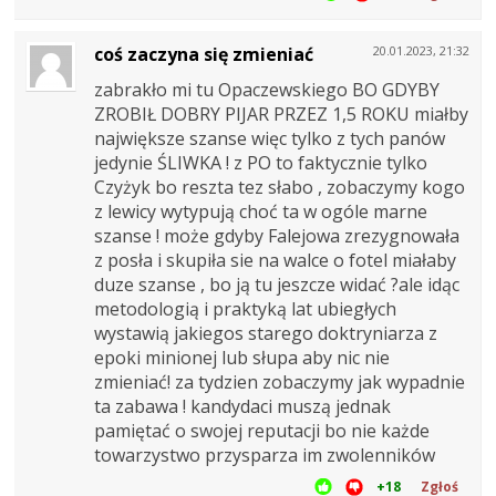
coś zaczyna się zmieniać
20.01.2023, 21:32
zabrakło mi tu Opaczewskiego BO GDYBY
ZROBIŁ DOBRY PIJAR PRZEZ 1,5 ROKU miałby
największe szanse więc tylko z tych panów
jedynie ŚLIWKA ! z PO to faktycznie tylko
Czyżyk bo reszta tez słabo , zobaczymy kogo
z lewicy wytypują choć ta w ogóle marne
szanse ! może gdyby Falejowa zrezygnowała
z posła i skupiła sie na walce o fotel miałaby
duze szanse , bo ją tu jeszcze widać ?ale idąc
metodologią i praktyką lat ubiegłych
wystawią jakiegos starego doktryniarza z
epoki minionej lub słupa aby nic nie
zmieniać! za tydzien zobaczymy jak wypadnie
ta zabawa ! kandydaci muszą jednak
pamiętać o swojej reputacji bo nie każde
towarzystwo przysparza im zwolenników
+18
Zgłoś