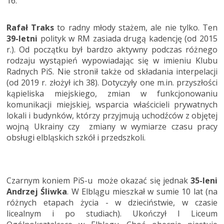
16.
Rafał Traks
to radny młody stażem, ale nie tylko. Ten
39-letni
polityk w RM zasiada drugą kadencję (od 2015
r.). Od początku był bardzo aktywny podczas różnego
rodzaju wystąpień wypowiadając się w imieniu Klubu
Radnych PiS. Nie stronił także od składania interpelacji
(od 2019 r. złożył ich 38). Dotyczyły one m.in. przyszłości
kąpieliska miejskiego, zmian w funkcjonowaniu
komunikacji miejskiej, wsparcia właścicieli prywatnych
lokali i budynków, którzy przyjmują uchodźców z objętej
wojną Ukrainy czy zmiany w wymiarze czasu pracy
obsługi elbląskich szkół i przedszkoli.
Czarnym koniem PiS-u może okazać się jednak
35-leni
Andrzej Śliwka
. W Elblągu mieszkał w sumie 10 lat (na
różnych etapach życia - w dzieciństwie, w czasie
licealnym i po studiach). Ukończył I Liceum