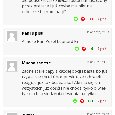
ale podsekretarz Śliwka został namaszczony
przez prezesa i już chyba mu nikt nie
odbierze tej nominacji?
-13
Zgłoś
Pani s pisu
20.01.2023, 12:46
A może Pan Poseł Leonard K?
+6
Zgłoś
Mucha tse tse
20.01.2023, 13:01
Żadne stare capy z każdej opcji i basta bo juz
rzygac sie chce ! Choc przykre ze człowiek
reaguje juz tak bestialsko ! Ale ma się ich
wszystkich juz dość! I nie chodzi tylko o wiek
tylko o lata siedzenia tkwienia na tyłku
+23
Zgłoś
20.01.2023, 13:17