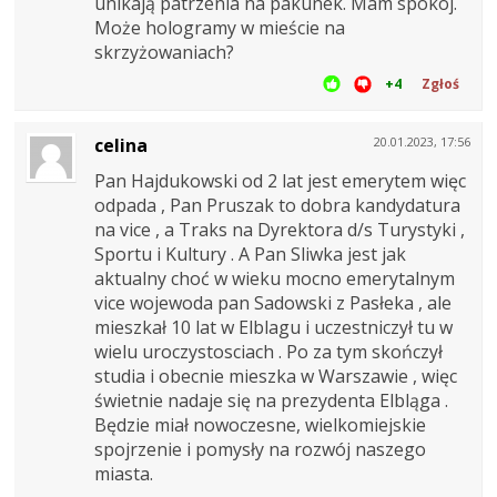
unikają patrzenia na pakunek. Mam spokój.
Może hologramy w mieście na
skrzyżowaniach?
+4
Zgłoś
celina
20.01.2023, 17:56
Pan Hajdukowski od 2 lat jest emerytem więc
odpada , Pan Pruszak to dobra kandydatura
na vice , a Traks na Dyrektora d/s Turystyki ,
Sportu i Kultury . A Pan Sliwka jest jak
aktualny choć w wieku mocno emerytalnym
vice wojewoda pan Sadowski z Pasłeka , ale
mieszkał 10 lat w Elblagu i uczestniczył tu w
wielu uroczystosciach . Po za tym skończył
studia i obecnie mieszka w Warszawie , więc
świetnie nadaje się na prezydenta Elbląga .
Będzie miał nowoczesne, wielkomiejskie
spojrzenie i pomysły na rozwój naszego
miasta.