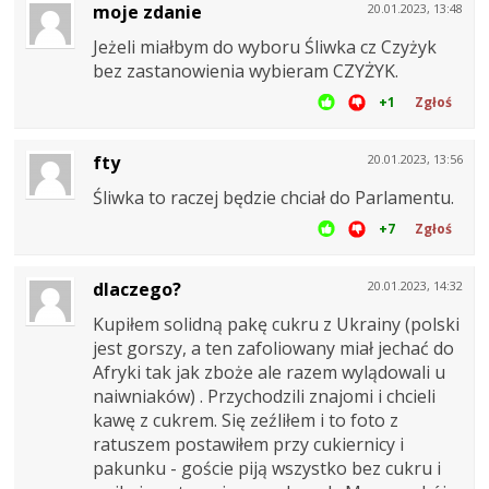
moje zdanie
20.01.2023, 13:48
Jeżeli miałbym do wyboru Śliwka cz Czyżyk
bez zastanowienia wybieram CZYŻYK.
+1
Zgłoś
fty
20.01.2023, 13:56
Śliwka to raczej będzie chciał do Parlamentu.
+7
Zgłoś
dlaczego?
20.01.2023, 14:32
Kupiłem solidną pakę cukru z Ukrainy (polski
jest gorszy, a ten zafoliowany miał jechać do
Afryki tak jak zboże ale razem wylądowali u
naiwniaków) . Przychodzili znajomi i chcieli
kawę z cukrem. Się zeźliłem i to foto z
ratuszem postawiłem przy cukiernicy i
pakunku - goście piją wszystko bez cukru i