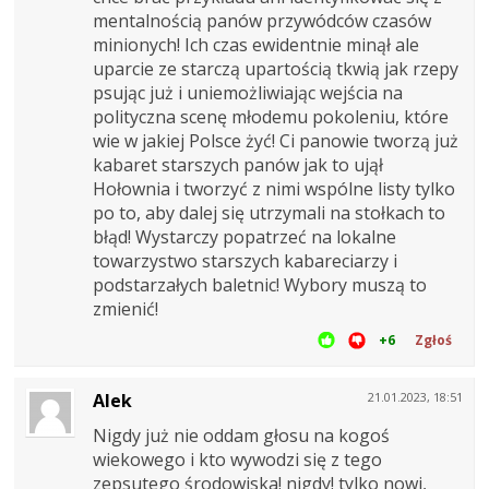
mentalnością panów przywódców czasów
minionych! Ich czas ewidentnie minął ale
uparcie ze starczą upartością tkwią jak rzepy
psując już i uniemożliwiając wejścia na
polityczna scenę młodemu pokoleniu, które
wie w jakiej Polsce żyć! Ci panowie tworzą już
kabaret starszych panów jak to ujął
Hołownia i tworzyć z nimi wspólne listy tylko
po to, aby dalej się utrzymali na stołkach to
błąd! Wystarczy popatrzeć na lokalne
towarzystwo starszych kabareciarzy i
podstarzałych baletnic! Wybory muszą to
zmienić!
+6
Zgłoś
Alek
21.01.2023, 18:51
Nigdy już nie oddam głosu na kogoś
wiekowego i kto wywodzi się z tego
zepsutego środowiska! nigdy! tylko nowi,