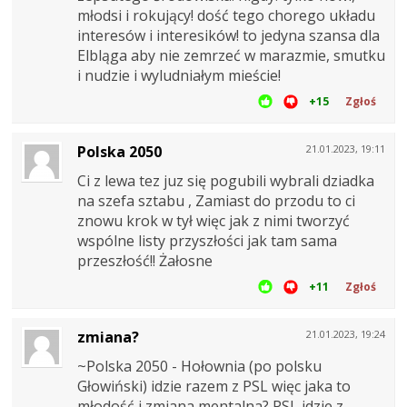
młodsi i rokujący! dość tego chorego układu
interesów i interesików! to jedyna szansa dla
Elbląga aby nie zemrzeć w marazmie, smutku
i nudzie i wyludniałym mieście!
+15
Zgłoś
Polska 2050
21.01.2023, 19:11
Ci z lewa tez juz się pogubili wybrali dziadka
na szefa sztabu , Zamiast do przodu to ci
znowu krok w tył więc jak z nimi tworzyć
wspólne listy przyszłości jak tam sama
przeszłość!! Żałosne
+11
Zgłoś
zmiana?
21.01.2023, 19:24
~Polska 2050 - Hołownia (po polsku
Głowiński) idzie razem z PSL więc jaka to
młodość i zmiana mentalna? PSL idzie z