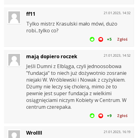
ff11
21.01.2023, 14:32
Tylko mistrz Krasulski mało mówi, dużo
robi...tylko co?
+5
Zgłoś
mają dopiero roczek
21.01.2023, 14:52
Jeśli Dumni z Elbląga, czyli jednoosobowa
"fundacja" to niech już dożywotnio zosranie
niejaki W. Wróblewski i Nowak z czyżykiem.
Dżumy nie leczy się cholerą, mimo że to
pewnie jest super fundacja z wielkimi
osiągnięciami niczym Kobiety w Centrum. W
centrum czerepaka.
+9
Zgłoś
Wrollll
21.01.2023, 16:19