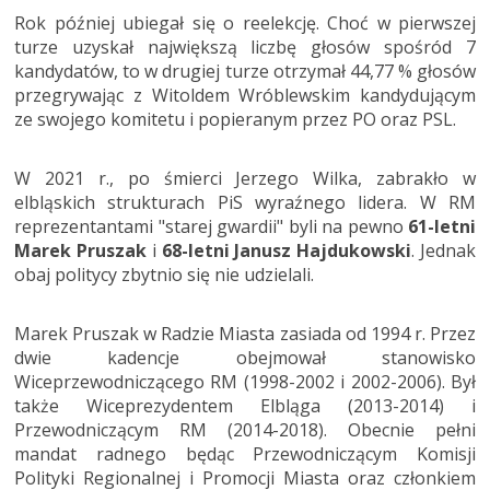
Rok później ubiegał się o reelekcję. Choć w pierwszej
turze uzyskał największą liczbę głosów spośród 7
kandydatów, to w drugiej turze otrzymał 44,77 % głosów
przegrywając z Witoldem Wróblewskim kandydującym
ze swojego komitetu i popieranym przez PO oraz PSL.
W 2021 r., po śmierci Jerzego Wilka, zabrakło w
elbląskich strukturach PiS wyraźnego lidera. W RM
reprezentantami "starej gwardii" byli na pewno
61-letni
Marek Pruszak
i
68-letni Janusz Hajdukowski
. Jednak
obaj politycy zbytnio się nie udzielali.
Marek Pruszak w Radzie Miasta zasiada od 1994 r. Przez
dwie kadencje obejmował stanowisko
Wiceprzewodniczącego RM (1998-2002 i 2002-2006). Był
także Wiceprezydentem Elbląga (2013-2014) i
Przewodniczącym RM (2014-2018). Obecnie pełni
mandat radnego będąc Przewodniczącym Komisji
Polityki Regionalnej i Promocji Miasta oraz członkiem