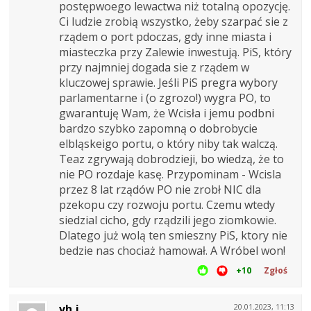
postępwoego lewactwa niż totalną opozycję.
Ci ludzie zrobią wszystko, żeby szarpać sie z
rządem o port pdoczas, gdy inne miasta i
miasteczka przy Zalewie inwestują. PiS, który
przy najmniej dogada sie z rządem w
kluczowej sprawie. Jeśli PiS pregra wybory
parlamentarne i (o zgrozo!) wygra PO, to
gwarantuję Wam, że Wcisła i jemu podbni
bardzo szybko zapomną o dobrobycie
elbląskeigo portu, o który niby tak walczą.
Teaz zgrywają dobrodzieji, bo wiedzą, że to
nie PO rozdaje kasę. Przypominam - Wcisla
przez 8 lat rządów PO nie zrobł NIC dla
pzekopu czy rozwoju portu. Czemu wtedy
siedzial cicho, gdy rządzili jego ziomkowie.
Dlatego już wolą ten smieszny PiS, ktory nie
bedzie nas chociaż hamował. A Wróbel won!
+10
Zgłoś
vh.j
20.01.2023, 11:13