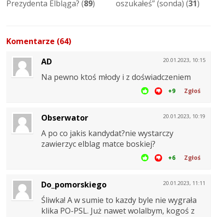
Prezydenta Elbląga? (
89
)
oszukałeś” (sonda) (
31
)
Komentarze (64)
AD
20.01.2023, 10:15
Na pewno ktoś młody i z doświadczeniem
+9
Zgłoś
Obserwator
20.01.2023, 10:19
A po co jakis kandydat?nie wystarczy
zawierzyc elblag matce boskiej?
+6
Zgłoś
Do_pomorskiego
20.01.2023, 11:11
Śliwka! A w sumie to kazdy byle nie wygrała
klika PO-PSL. Już nawet wolalbym, kogoś z