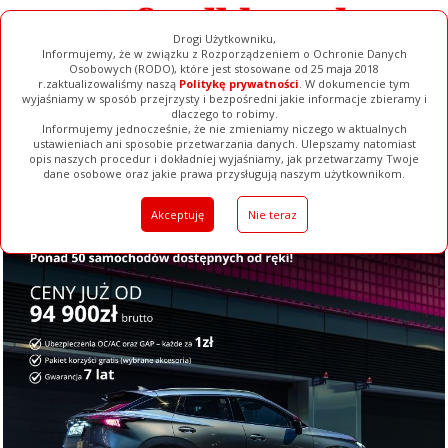
Drogi Użytkowniku,
Informujemy, że w związku z Rozporządzeniem o Ochronie Danych
Osobowych (RODO), które jest stosowane od 25 maja 2018
r.zaktualizowaliśmy naszą
Politykę prywatności
. W dokumencie tym
wyjaśniamy w sposób przejrzysty i bezpośredni jakie informacje zbieramy i
dlaczego to robimy.
Informujemy jednocześnie, że nie zmieniamy niczego w aktualnych
ustawieniach ani sposobie przetwarzania danych. Ulepszamy natomiast
opis naszych procedur i dokładniej wyjaśniamy, jak przetwarzamy Twoje
Galerie
Filmy
Baza Firm
Ogłoszenia
Pełna Wersja
dane osobowe oraz jakie prawa przysługują naszym użytkownikom.
Akceptuję
Nie teraz