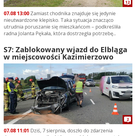
12
07.08 13:00
Zamiast chodnika znajduje się jedynie
nieutwardzone klepisko. Taka sytuacja znacząco
utrudnia poruszanie się mieszkańcom – podkreśliła
radna Jolanta Pękała, która dostrzegła potrzebę...
S7: Zablokowany wjazd do Elbląga
w miejscowości Kazimierzowo
2
07.08 11:01
Dziś, 7 sierpnia, doszło do zdarzenia