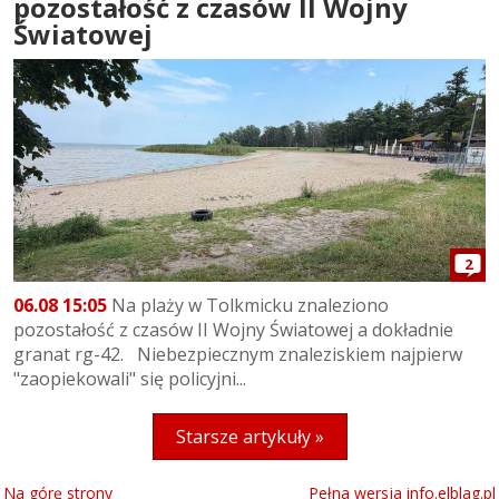
pozostałość z czasów II Wojny
Światowej
2
06.08 15:05
Na plaży w Tolkmicku znaleziono
pozostałość z czasów II Wojny Światowej a dokładnie
granat rg-42. Niebezpiecznym znaleziskiem najpierw
"zaopiekowali" się policyjni...
Starsze artykuły »
Na górę strony
Pełna wersja info.elblag.pl