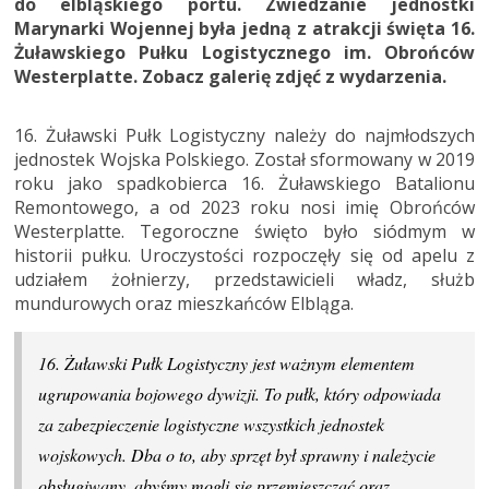
do elbląskiego portu. Zwiedzanie jednostki
Marynarki Wojennej była jedną z atrakcji święta 16.
Żuławskiego Pułku Logistycznego im. Obrońców
Westerplatte. Zobacz galerię zdjęć z wydarzenia.
16. Żuławski Pułk Logistyczny należy do najmłodszych
jednostek Wojska Polskiego. Został sformowany w 2019
roku jako spadkobierca 16. Żuławskiego Batalionu
Remontowego, a od 2023 roku nosi imię Obrońców
Westerplatte. Tegoroczne święto było siódmym w
historii pułku. Uroczystości rozpoczęły się od apelu z
udziałem żołnierzy, przedstawicieli władz, służb
mundurowych oraz mieszkańców Elbląga.
16. Żuławski Pułk Logistyczny jest ważnym elementem
ugrupowania bojowego dywizji. To pułk, który odpowiada
za zabezpieczenie logistyczne wszystkich jednostek
wojskowych. Dba o to, aby sprzęt był sprawny i należycie
obsługiwany, abyśmy mogli się przemieszczać oraz