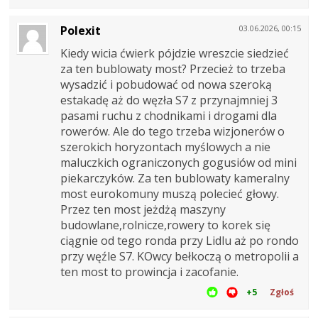
Polexit
03.06.2026, 00:15
Kiedy wicia ćwierk pójdzie wreszcie siedzieć
za ten bublowaty most? Przecież to trzeba
wysadzić i pobudować od nowa szeroką
estakadę aż do węzła S7 z przynajmniej 3
pasami ruchu z chodnikami i drogami dla
rowerów. Ale do tego trzeba wizjonerów o
szerokich horyzontach myślowych a nie
maluczkich ograniczonych gogusiów od mini
piekarczyków. Za ten bublowaty kameralny
most eurokomuny muszą polecieć głowy.
Przez ten most jeżdżą maszyny
budowlane,rolnicze,rowery to korek się
ciągnie od tego ronda przy Lidlu aż po rondo
przy węźle S7. KOwcy bełkoczą o metropolii a
ten most to prowincja i zacofanie.
+5
Zgłoś