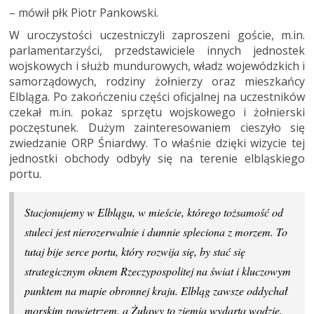
– mówił płk Piotr Pankowski.
W uroczystości uczestniczyli zaproszeni goście, m.in.
parlamentarzyści, przedstawiciele innych jednostek
wojskowych i służb mundurowych, władz wojewódzkich i
samorządowych, rodziny żołnierzy oraz mieszkańcy
Elbląga. Po zakończeniu części oficjalnej na uczestników
czekał m.in. pokaz sprzętu wojskowego i żołnierski
poczęstunek. Dużym zainteresowaniem cieszyło się
zwiedzanie ORP Śniardwy. To właśnie dzięki wizycie tej
jednostki obchody odbyły się na terenie elbląskiego
portu.
Stacjonujemy w Elblągu, w mieście, którego tożsamość od
stuleci jest nierozerwalnie i dumnie spleciona z morzem. To
tutaj bije serce portu, który rozwija się, by stać się
strategicznym oknem Rzeczypospolitej na świat i kluczowym
punktem na mapie obronnej kraju. Elbląg zawsze oddychał
morskim powietrzem, a Żuławy to ziemia wydarta wodzie,