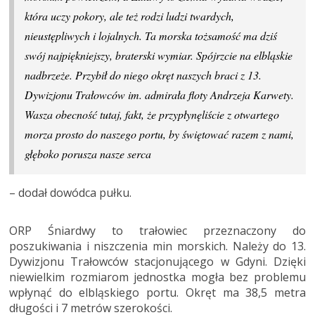
która uczy pokory, ale też rodzi ludzi twardych,
nieustępliwych i lojalnych. Ta morska tożsamość ma dziś
swój najpiękniejszy, braterski wymiar. Spójrzcie na elbląskie
nadbrzeże. Przybił do niego okręt naszych braci z 13.
Dywizjonu Trałowców im. admirała floty Andrzeja Karwety.
Wasza obecność tutaj, fakt, że przypłynęliście z otwartego
morza prosto do naszego portu, by świętować razem z nami,
głęboko porusza nasze serca
– dodał dowódca pułku.
ORP Śniardwy to trałowiec przeznaczony do
poszukiwania i niszczenia min morskich. Należy do 13.
Dywizjonu Trałowców stacjonującego w Gdyni. Dzięki
niewielkim rozmiarom jednostka mogła bez problemu
wpłynąć do elbląskiego portu. Okręt ma 38,5 metra
długości i 7 metrów szerokości.