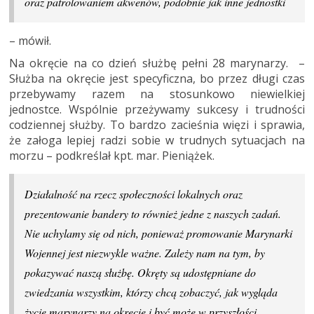
oraz patrolowaniem akwenów, podobnie jak inne jednostki
– mówił.
Na okręcie na co dzień służbę pełni 28 marynarzy. –
Służba na okręcie jest specyficzna, bo przez długi czas
przebywamy razem na stosunkowo niewielkiej
jednostce. Wspólnie przeżywamy sukcesy i trudności
codziennej służby. To bardzo zacieśnia więzi i sprawia,
że załoga lepiej radzi sobie w trudnych sytuacjach na
morzu – podkreślał kpt. mar. Pieniążek.
Działalność na rzecz społeczności lokalnych oraz
prezentowanie bandery to również jedne z naszych zadań.
Nie uchylamy się od nich, ponieważ promowanie Marynarki
Wojennej jest niezwykle ważne. Zależy nam na tym, by
pokazywać naszą służbę. Okręty są udostępniane do
zwiedzania wszystkim, którzy chcą zobaczyć, jak wygląda
życie marynarzy na okręcie i być może w przyszłości