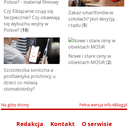
Czy Elblążanie czują się
Zakaz smartfonów w
bezpiecznie? Czy obawiają
szkołach? Jest decyzją
się wybuchu wojny w
rządu (
5
)
Polsce? (
10
)
Nowe i stare ceny w
obiektach MOSiR (
2
)
Szczoteczka soniczna a
profilaktyka próchnicy u
dzieci: co mówią
stomatolodzy?
Na górę strony
Pełna wersja info.elblag.pl
Redakcja
Kontakt
O serwisie