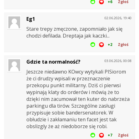
+6
Zgłoś
Eg1
02.06.2026, 19:40
Stare trepy zmęczone, zapomniało jak się
chodzi defilada. Dreptaja jak kaczki...
+2
Zgłoś
Gdzie ta normalność?
03.06.2026, 00:08
Jeszcze niedawno KOwcy wytykali PISiorom
że ci drudzy wpisali w przeznaczenie
przekopu punkt militarny. Dziś ci pierwsi
wypinają klaty do orderów i mówią że to
dzięki nim zacumował ten kuter do nabrzeża
parkingu dla tirów. Szczególne zasługi
przypisuje sobie bandersenatorek. W
obłudzie i zakłamaniu ten facet jest tak
obslizgly że aż niedoborze się robi.
+7
Zgłoś