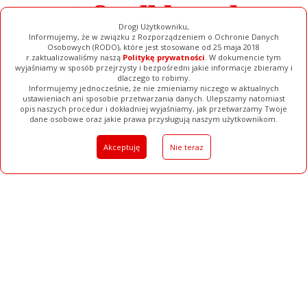
Drogi Użytkowniku,
Informujemy, że w związku z Rozporządzeniem o Ochronie Danych
Osobowych (RODO), które jest stosowane od 25 maja 2018
r.zaktualizowaliśmy naszą
Politykę prywatności
. W dokumencie tym
wyjaśniamy w sposób przejrzysty i bezpośredni jakie informacje zbieramy i
dlaczego to robimy.
Informujemy jednocześnie, że nie zmieniamy niczego w aktualnych
Ogłoszenia
Filmy
Galerie
Baza Firm
ustawieniach ani sposobie przetwarzania danych. Ulepszamy natomiast
opis naszych procedur i dokładniej wyjaśniamy, jak przetwarzamy Twoje
Pełna Wersja
dane osobowe oraz jakie prawa przysługują naszym użytkownikom.
Akceptuję
Nie teraz