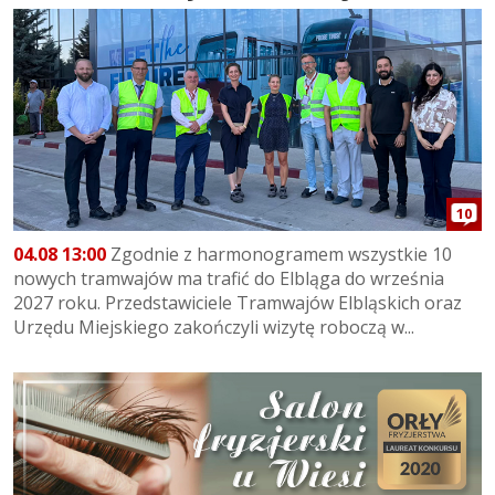
10
04.08 13:00
Zgodnie z harmonogramem wszystkie 10
nowych tramwajów ma trafić do Elbląga do września
2027 roku. Przedstawiciele Tramwajów Elbląskich oraz
Urzędu Miejskiego zakończyli wizytę roboczą w...