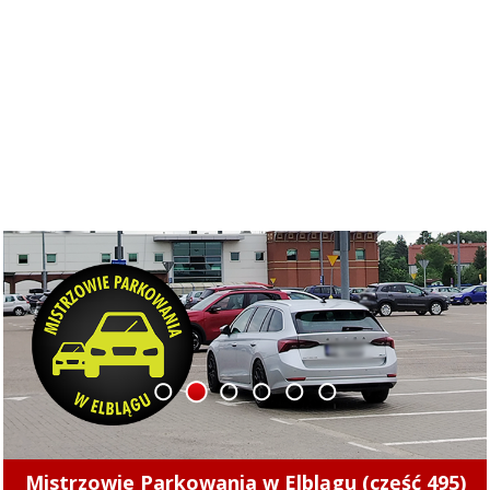
1
2
3
4
5
6
Kolejny nietrzeźwy kierowca z Elbląga za