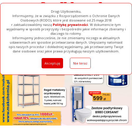
Drogi Użytkowniku,
Informujemy, że w związku z Rozporządzeniem o Ochronie Danych
Osobowych (RODO), które jest stosowane od 25 maja 2018
r.zaktualizowaliśmy naszą
Politykę prywatności
. W dokumencie tym
wyjaśniamy w sposób przejrzysty i bezpośredni jakie informacje zbieramy i
[ ZAMKNIJ ]
dlaczego to robimy.
Informujemy jednocześnie, że nie zmieniamy niczego w aktualnych
ustawieniach ani sposobie przetwarzania danych. Ulepszamy natomiast
opis naszych procedur i dokładniej wyjaśniamy, jak przetwarzamy Twoje
Galerie
Filmy
Baza Firm
Ogłoszenia
Pełna Wersja
dane osobowe oraz jakie prawa przysługują naszym użytkownikom.
Akceptuję
Nie teraz