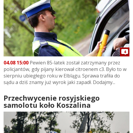
4
04.08 15:00
Pewien 85-latek został zatrzymany przez
policjantów, gdy pijany kierował citroenem c3. Było to w
sierpniu ubiegłego roku w Elblągu. Sprawa trafiła do
sądu a dziś znamy już wyrok jaki zapadł. Dodajmy...
Przechwycenie rosyjskiego
samolotu koło Koszalina