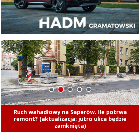
1
2
3
4
5
Zobacz, jak wygląda remont torowiska przy 1
Maja (zdjęcia)