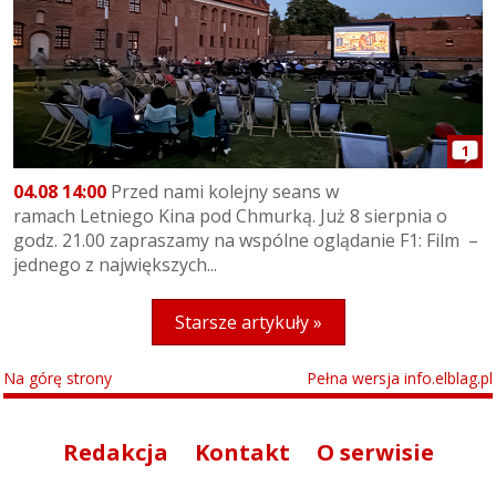
1
04.08 14:00
Przed nami kolejny seans w
ramach Letniego Kina pod Chmurką. Już 8 sierpnia o
godz. 21.00 zapraszamy na wspólne oglądanie F1: Film –
jednego z największych...
Starsze artykuły »
Na górę strony
Pełna wersja info.elblag.pl
Redakcja
Kontakt
O serwisie