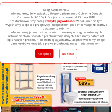
Drogi Użytkowniku,
Informujemy, że w związku z Rozporządzeniem o Ochronie Danych
Osobowych (RODO), które jest stosowane od 25 maja 2018
r.zaktualizowaliśmy naszą
Politykę prywatności
. W dokumencie tym
wyjaśniamy w sposób przejrzysty i bezpośredni jakie informacje zbieramy i
[ ZAMKNIJ ]
dlaczego to robimy.
Informujemy jednocześnie, że nie zmieniamy niczego w aktualnych
ustawieniach ani sposobie przetwarzania danych. Ulepszamy natomiast
opis naszych procedur i dokładniej wyjaśniamy, jak przetwarzamy Twoje
Galerie
Filmy
Baza Firm
Ogłoszenia
Pełna Wersja
dane osobowe oraz jakie prawa przysługują naszym użytkownikom.
Akceptuję
Nie teraz