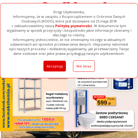
Drogi Użytkowniku,
Informujemy, że w związku z Rozporządzeniem o Ochronie Danych
Osobowych (RODO), które jest stosowane od 25 maja 2018
r.zaktualizowaliśmy naszą
Politykę prywatności
. W dokumencie tym
wyjaśniamy w sposób przejrzysty i bezpośredni jakie informacje zbieramy i
[ ZAMKNIJ ]
dlaczego to robimy.
Informujemy jednocześnie, że nie zmieniamy niczego w aktualnych
ustawieniach ani sposobie przetwarzania danych. Ulepszamy natomiast
opis naszych procedur i dokładniej wyjaśniamy, jak przetwarzamy Twoje
Galerie
Filmy
Baza Firm
Ogłoszenia
Pełna Wersja
dane osobowe oraz jakie prawa przysługują naszym użytkownikom.
Akceptuję
Nie teraz