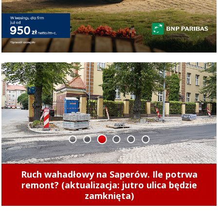
1
2
3
4
5
6
Ruch wahadłowy na Saperów. Ile potrwa
remont? (aktualizacja: jutro ulica będzie
zamknięta)