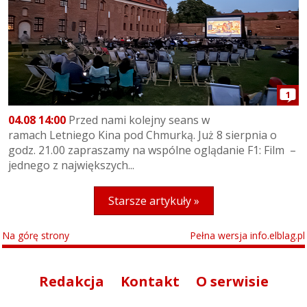
1
04.08 14:00
Przed nami kolejny seans w
ramach Letniego Kina pod Chmurką. Już 8 sierpnia o
godz. 21.00 zapraszamy na wspólne oglądanie F1: Film –
jednego z największych...
Starsze artykuły »
Na górę strony
Pełna wersja info.elblag.pl
Redakcja
Kontakt
O serwisie