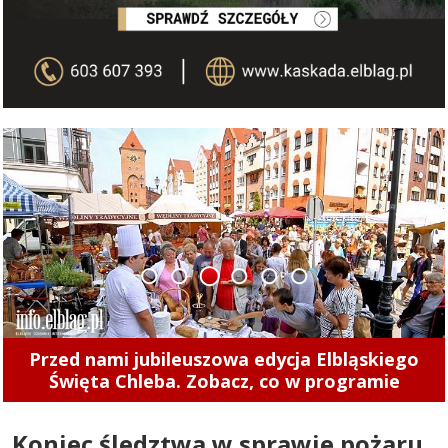
1
2
3
4
5
6
Przed nami jubileuszowa edycja Elbląskiego
Święta Chleba. Zobacz, co w programie
Koniec śledztwa w sprawie pożaru