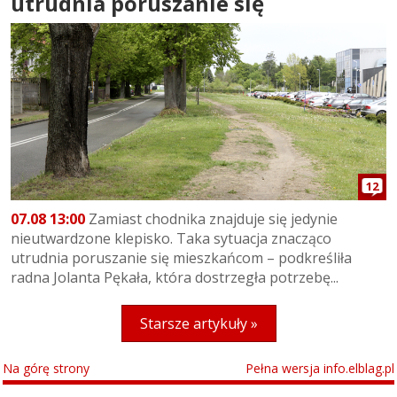
utrudnia poruszanie się
12
07.08 13:00
Zamiast chodnika znajduje się jedynie
nieutwardzone klepisko. Taka sytuacja znacząco
utrudnia poruszanie się mieszkańcom – podkreśliła
radna Jolanta Pękała, która dostrzegła potrzebę...
Starsze artykuły »
Na górę strony
Pełna wersja info.elblag.pl