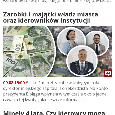
wsparłoby rozwój elbląskiego portu morskiego. Miasto...
Zarobki i majątki władz miasta
oraz kierowników instytucji
44
09.08 15:00
Blisko 1 mln zł zarobił w ubiegłym roku
dyrektor miejskiego szpitala. To rekordzista. Na konto
prezydenta Elbląga wpłynęła w tym czasie około jedna
czwarta tej kwoty. Jakie jeszcze informacje...
Minęły 4 lata. Czy kierowcy mogą