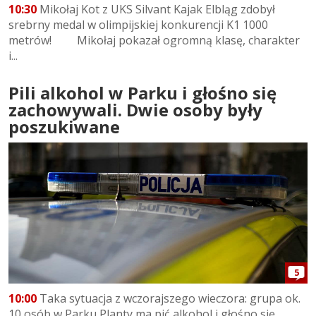
10:30
Mikołaj Kot z UKS Silvant Kajak Elbląg zdobył
srebrny medal w olimpijskiej konkurencji K1 1000
metrów! Mikołaj pokazał ogromną klasę, charakter
i...
Pili alkohol w Parku i głośno się
zachowywali. Dwie osoby były
poszukiwane
5
10:00
Taka sytuacja z wczorajszego wieczora: grupa ok.
10 osób w Parku Planty ma pić alkohol i głośno się