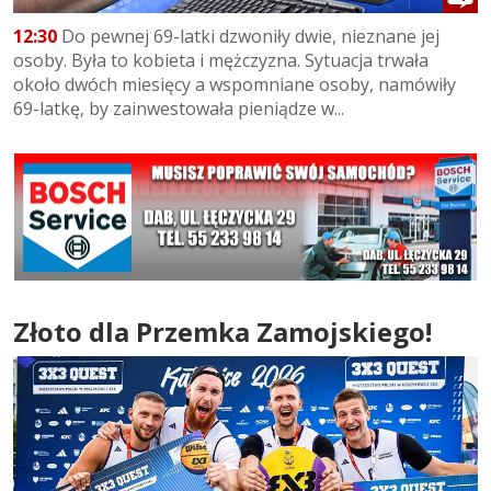
12:30
Do pewnej 69-latki dzwoniły dwie, nieznane jej
osoby. Była to kobieta i mężczyzna. Sytuacja trwała
około dwóch miesięcy a wspomniane osoby, namówiły
69-latkę, by zainwestowała pieniądze w...
Złoto dla Przemka Zamojskiego!