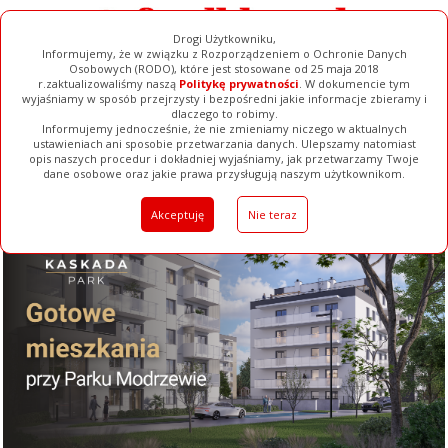
Drogi Użytkowniku,
Informujemy, że w związku z Rozporządzeniem o Ochronie Danych
Osobowych (RODO), które jest stosowane od 25 maja 2018
r.zaktualizowaliśmy naszą
Politykę prywatności
. W dokumencie tym
wyjaśniamy w sposób przejrzysty i bezpośredni jakie informacje zbieramy i
dlaczego to robimy.
Informujemy jednocześnie, że nie zmieniamy niczego w aktualnych
ustawieniach ani sposobie przetwarzania danych. Ulepszamy natomiast
opis naszych procedur i dokładniej wyjaśniamy, jak przetwarzamy Twoje
Galerie
Filmy
Baza Firm
Ogłoszenia
Pełna Wersja
dane osobowe oraz jakie prawa przysługują naszym użytkownikom.
Akceptuję
Nie teraz