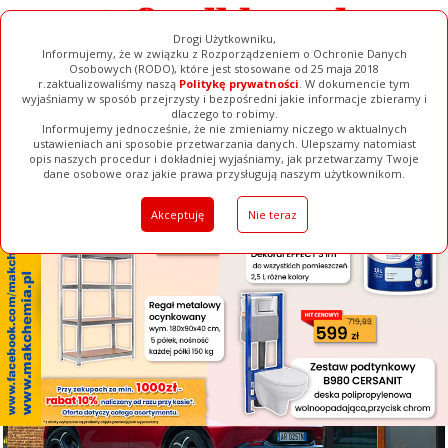
Drogi Użytkowniku,
Informujemy, że w związku z Rozporządzeniem o Ochronie Danych
Osobowych (RODO), które jest stosowane od 25 maja 2018
r.zaktualizowaliśmy naszą
Politykę prywatności
. W dokumencie tym
wyjaśniamy w sposób przejrzysty i bezpośredni jakie informacje zbieramy i
[ ZAMKNIJ ]
dlaczego to robimy.
Informujemy jednocześnie, że nie zmieniamy niczego w aktualnych
ustawieniach ani sposobie przetwarzania danych. Ulepszamy natomiast
opis naszych procedur i dokładniej wyjaśniamy, jak przetwarzamy Twoje
Galerie
Filmy
Baza Firm
Ogłoszenia
Pełna Wersja
dane osobowe oraz jakie prawa przysługują naszym użytkownikom.
Akceptuję
Nie teraz