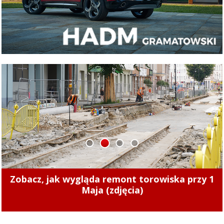
1
2
3
4
Zmiany cen ciepła w Elblągu. Nowe stawki
zaczęły obowiązywać od 1 sierpnia 2026 r.