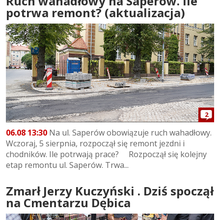
Ruch wahadłowy na Saperów. Ile
potrwa remont? (aktualizacja)
2
06.08 13:30
Na ul. Saperów obowiązuje ruch wahadłowy.
Wczoraj, 5 sierpnia, rozpoczął się remont jezdni i
chodników. Ile potrwają prace? Rozpoczął się kolejny
etap remontu ul. Saperów. Trwa...
Zmarł Jerzy Kuczyński . Dziś spoczął
na Cmentarzu Dębica