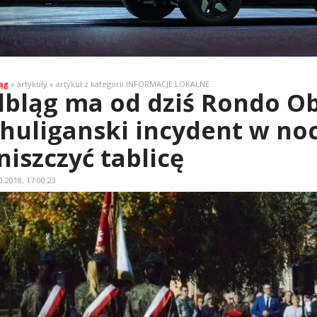
ąg
» artykuły » artykuł z kategorii INFORMACJE LOKALNE
lbląg ma od dziś Rondo O
huliganski incydent w no
niszczyć tablicę
0.2018, 17:00:23