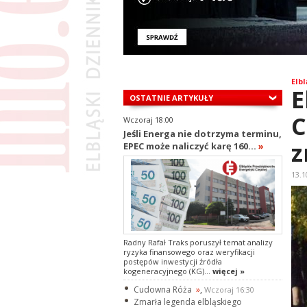
Elbl
E
OSTATNIE ARTYKUŁY
C
Wczoraj 18:00
Jeśli Energa nie dotrzyma terminu,
z
EPEC może naliczyć karę 160...
»
13.1
Radny Rafał Traks poruszył temat analizy
ryzyka finansowego oraz weryfikacji
postępów inwestycji źródła
kogeneracyjnego (KG)...
więcej »
Cudowna Róża
»
,
Wczoraj 16:30
Zmarła legenda elbląskiego