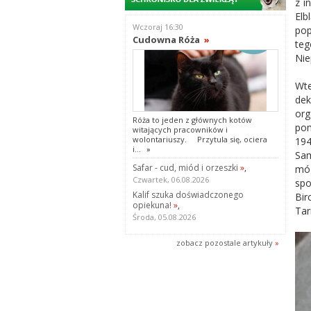
z i
Elb
Wczoraj 16:30
pop
Cudowna Róża
»
teg
Nie
Wt
dek
org
Róża to jeden z głównych kotów
pom
witających pracowników i
wolontariuszy. Przytula się, ociera
194
i...
»
Sam
Safar - cud, miód i orzeszki
»
,
móg
Czwartek, 06.08.2026
spo
Kalif szuka doświadczonego
Bir
opiekuna!
»
,
Tar
Środa, 05.08.2026
zobacz pozostale artykuły
»