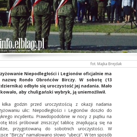
fot. Majka Brejdak
zyżowanie Niepodległości i Legionów oficjalnie ma
ż nazwę Rondo Obrońców Birczy. W sobotę (13
dziernika) odbyło się uroczystość jej nadania. Mało
kowało, aby chuligański wybryk, ją uniemożliwił.
kilka godzin przed uroczystością z okazji nadania
zyżowaniu ulic: Niepodległości i Legionów doszło do
ykrego incydentu. Prawdopodobnie w nocy z piątku na
otę ktoś próbował zniszczyć tablicę znajdującą się na
dzie, przygotowaną do sobotnich uroczystości. W
jsce "Birczy" namalowano słowo "ubecji". W ten sposób