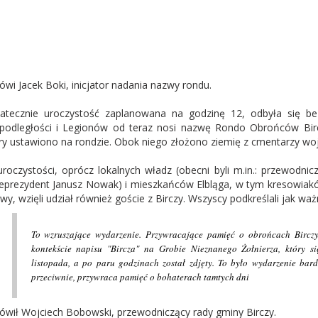
ówi Jacek Boki, inicjator nadania nazwy rondu.
atecznie uroczystość zaplanowana na godzinę 12, odbyła się bez
podległości i Legionów od teraz nosi nazwę Rondo Obrońców Birc
ry ustawiono na rondzie. Obok niego złożono ziemię z cmentarzy wo
roczystości, oprócz lokalnych władz (obecni byli m.in.: przewodnic
eprezydent Janusz Nowak) i mieszkańców Elbląga, w tym kresowiak
wy, wzięli udział również goście z Birczy. Wszyscy podkreślali jak waż
To wzruszające wydarzenie. Przywracające pamięć o obrońcach Birczy.
kontekście napisu "Bircza" na Grobie Nieznanego Żołnierza, który s
listopada, a po paru godzinach został zdjęty. To było wydarzenie bardz
przeciwnie, przywraca pamięć o bohaterach tamtych dni
ówił Wojciech Bobowski, przewodniczący rady gminy Birczy.