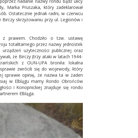
 poprzez nadanie nazwy rondu bądź ulicy
dy, Marka Pruszaka, który zadeklarował
sób. Ostatecznie jednak radni, w czerwcu
Birczy skrzyżowaniu przy ul. Legionów i
na z prawem. Chodziło o tzw. ustawę
ju totalitarnego przez nazwy jednostek
 urządzeń użyteczności publicznej oraz
li, że Birczy (trzy ataki w latach 1944-
raińskich z OUN-UPA broniła: lokalna
 sprawie zwrócili się do wojewody, który
ej sprawie opinię, że nazwa ta w żaden
dzisiaj w Elblągu mamy Rondo Obrońców
głości i Konopnickiej znajduje się rondo
artnerem Elbląga.