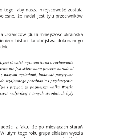
 do tego, aby nasza miejscowość została
bolesne, że nadal jest tylu przeciwników
na Ukraińców (duża mniejszość ukraińska
ieniem historii ludobójstwa dokonanego
dnie.
li, jest również wyrazem troski o zachowanie
nazwa nie jest skierowana przeciw narodowi
 z naszymi sąsiadami, budować pozytywne
ć do wzajemnego pojednania i przebaczenia,
zie i przyjąć, że późniejsza walka Wojska
rzezi wołyńskiej i innych zbrodniach były
radości z faktu, że po miesiącach starań
 W lutym tego roku grupa elblążan wyszła