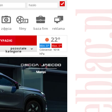
zdjęcia
filmy
baza firm
reklama
22°
YPADKI
Min. 0°
Max. 0°
pozostałe
Ciśnienie: 1014
kategorie
hPa