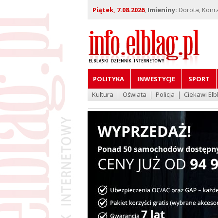
Piątek, 7.08.2026
,
Imieniny:
Dorota, Konra
POLITYKA
INWESTYCJE
SPORT
Kultura
Oświata
Policja
Ciekawi Elb