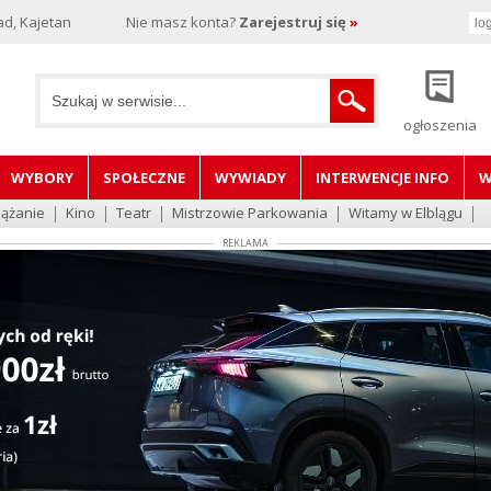
d, Kajetan
Nie masz konta?
Zarejestruj się
»
ogłoszenia
WYBORY
SPOŁECZNE
WYWIADY
INTERWENCJE INFO
W
lążanie
Kino
Teatr
Mistrzowie Parkowania
Witamy w Elblągu
REKLAMA