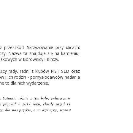
 przeszkód. Skrzyżowanie przy ulicach:
zy. Nazwa ta znajduje się na kamieniu,
jskowych w Borownicy i Birczy.
zący rady, radni z klubów PiS i SLD oraz
ów i ich rodzin - pomysłodawców nadania
ne to dla nich wydarzenie.
 Ostatnio różnie z tym było, zwłaszcza w
ię pojawił w 2017 roku, chwilę przed 11
o dla nas przykre, a to dzisiejsze, wprost