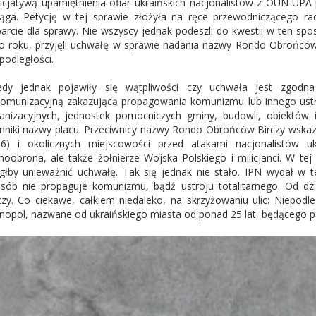
nicjatywą upamiętnienia ofiar ukraińskich nacjonalistów z OUN-UPA
ląga. Petycję w tej sprawie złożyła na ręce przewodniczącego ra
arcie dla sprawy. Nie wszyscy jednak podeszli do kwestii w ten spo
o roku, przyjęli uchwałę w sprawie nadania nazwy Rondo Obrońców 
podległości.
edy jednak pojawiły się wątpliwości czy uchwała jest zgod
omunizacyjną zakazującą propagowania komunizmu lub innego ustro
anizacyjnych, jednostek pomocniczych gminy, budowli, obiektów i
niki nazwy placu. Przeciwnicy nazwy Rondo Obrońców Birczy wskazywa
6) i okolicznych miejscowości przed atakami nacjonalistów uk
oobrona, ale także żołnierze Wojska Polskiego i milicjanci. W tej
łby unieważnić uchwałę. Tak się jednak nie stało. IPN wydał w t
sób nie propaguje komunizmu, bądź ustroju totalitarnego. Od 
czy. Co ciekawe, całkiem niedaleko, na skrzyżowaniu ulic: Niepodle
nopol, nazwane od ukraińskiego miasta od ponad 25 lat, będącego p