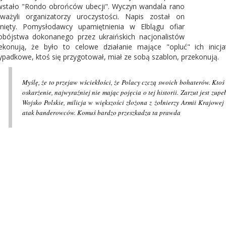
stało "Rondo obrońców ubecji". Wyczyn wandala rano
ważyli organizatorzy uroczystości. Napis został on
nięty. Pomysłodawcy upamiętnienia w Elblągu ofiar
obójstwa dokonanego przez ukraińskich nacjonalistów
ekonują, że było to celowe działanie mające "opluć" ich inicj
ypadkowe, ktoś się przygotował, miał ze sobą szablon, przekonują.
Myślę, że to przejaw wściekłości, że Polacy czczą swoich bohaterów. Ktoś 
oskarżenie, najwyraźniej nie mając pojęcia o tej historii. Zarzut jest zup
Wojsko Polskie, milicja w większości złożona z żołnierzy Armii Krajowej
atak banderowców. Komuś bardzo przeszkadza ta prawda