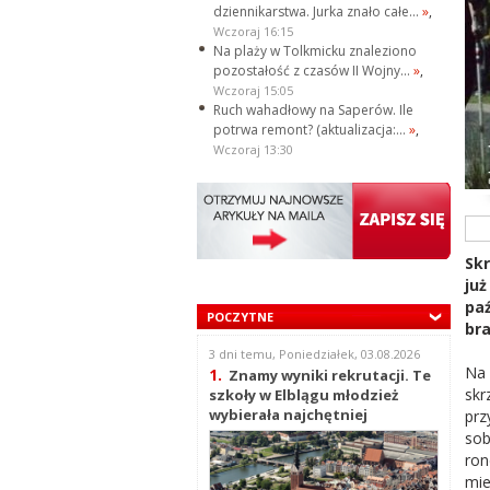
dziennikarstwa. Jurka znało całe...
»
,
Wczoraj 16:15
Na plaży w Tolkmicku znaleziono
pozostałość z czasów II Wojny...
»
,
Wczoraj 15:05
Ruch wahadłowy na Saperów. Ile
potrwa remont? (aktualizacja:...
»
,
Wczoraj 13:30
Skr
ju
paź
POCZYTNE
bra
3 dni temu, Poniedziałek, 03.08.2026
Na 
1.
Znamy wyniki rekrutacji. Te
skr
szkoły w Elblągu młodzież
wybierała najchętniej
prz
sob
ron
mie