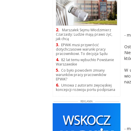
2.
Marszałek Sejmu Włodzimierz
Czarzasty: Ludzie mają prawo żyć,
- m
jak chcą
3.
EPWiK musi przywrócić
Ost
dotychczasowe warunki pracy
Nie
pracownikowi. To decyzja Sądu
któ
4.
82 lat temu wybuchło Powstanie
Warszawskie
W u
5.
Co było powodem zmiany
warunków pracy pracowników
wic
EPWiK?
naz
6.
Umowa z autorami zwycięskiej
koncepcji rozwoju portu podpisana
REKLAMA
- m