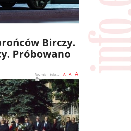
brońców Birczy.
cy. Próbowano
A
A
A
Rozmiar tekstu: