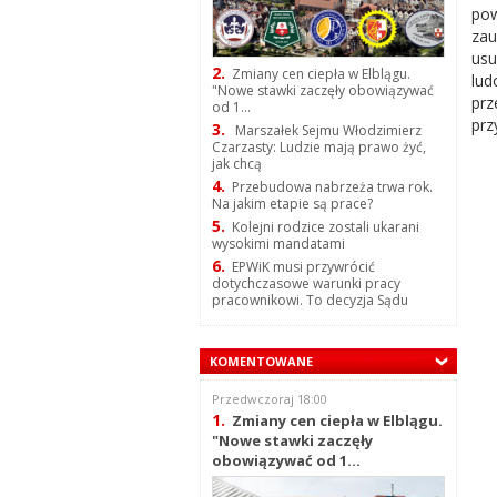
pow
zau
usu
2.
Zmiany cen ciepła w Elblągu.
lud
"Nowe stawki zaczęły obowiązywać
prz
od 1...
prz
3.
Marszałek Sejmu Włodzimierz
Czarzasty: Ludzie mają prawo żyć,
jak chcą
4.
Przebudowa nabrzeża trwa rok.
Na jakim etapie są prace?
5.
Kolejni rodzice zostali ukarani
wysokimi mandatami
6.
EPWiK musi przywrócić
dotychczasowe warunki pracy
pracownikowi. To decyzja Sądu
KOMENTOWANE
Przedwczoraj 18:00
1.
Zmiany cen ciepła w Elblągu.
"Nowe stawki zaczęły
obowiązywać od 1...