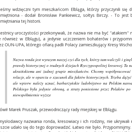
teśmy wdzięczni tym mieszkańcom Elbląga, którzy przyczynili się
miętniona - dodał Bronisław Pankiewicz, sołtys Birczy. - To jest 
miętniania tej historii.
estnicy uroczystości przekonywali, że nazwa nie ma być "atakiem" 
e również w Elblągu), a jedynie uczczeniem bohaterów i przypomn
ez OUN-UPA, którego ofiarą padli Polacy zamieszkujący Kresy Wscho
Nazwa ronda jest wyrazem naszej czci dla tych, którzy tam walczyli i ginę
prawdy historycznej o trudnych dziejach Rzeczypospolitej kresowej. Ta 
ukraińskiemu ani żadnej grupie mieszkańców. Chcemy współpracować
relacje, ale w oparciu o szacunek dla faktów historycznych. Trzeba dąży
ale wpierw należy uznać, barbarzyńskie ludobójstwo na Polskim narod
Polskiego była jedynie obroną, a straty poniesione przez Polaków po 
niewspółmiernie wyższe
ówił Marek Pruszak, przewodniczący rady miejskiej w Elblągu.
ysłodawcy nazwania ronda, kresowiacy i ich rodziny, nie ukrywali 
szcie udało się do tego doprowadzić. Łatwo nie było. Przypomnijmy.