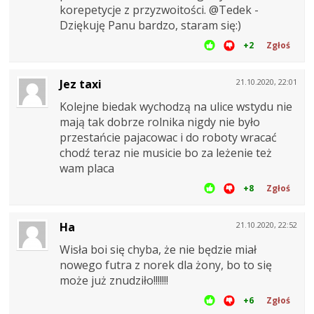
korepetycje z przyzwoitości. @Tedek -
Dziękuję Panu bardzo, staram się:)
+2
Zgłoś
Jez taxi
21.10.2020, 22:01
Kolejne biedak wychodzą na ulice wstydu nie
mają tak dobrze rolnika nigdy nie było
przestańcie pajacowac i do roboty wracać
chodź teraz nie musicie bo za leżenie też
wam placa
+8
Zgłoś
Ha
21.10.2020, 22:52
Wisła boi się chyba, że nie będzie miał
nowego futra z norek dla żony, bo to się
może już znudziło!!!!!!!
+6
Zgłoś