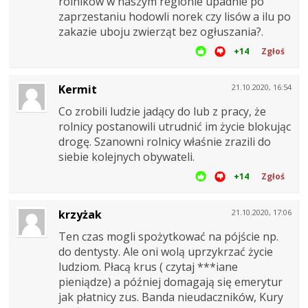
rolników w naszym regionie upadnie po
zaprzestaniu hodowli norek czy lisów a ilu po
zakazie uboju zwierząt bez ogłuszania?.
+14
Zgłoś
Kermit
21.10.2020, 16:54
Co zrobili ludzie jadący do lub z pracy, że
rolnicy postanowili utrudnić im życie blokując
drogę. Szanowni rolnicy właśnie zrazili do
siebie kolejnych obywateli.
+14
Zgłoś
krzyżak
21.10.2020, 17:06
Ten czas mogli spożytkować na pójście np.
do dentysty. Ale oni wolą uprzykrzać życie
ludziom. Płacą krus ( czytaj ***iane
pieniądze) a później domagają się emerytur
jak płatnicy zus. Banda nieudaczników, Kury