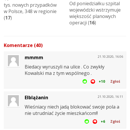
Od poniedziałku szpital
tys. nowych przypadków
wojewódzki wstrzymuje
w Polsce, 348 w regionie
większość planowych
(
17
)
operacji (
16
)
Komentarze (40)
mmmm
21.10.2020, 16:06
Biedacy wyruszyli na ulice . Co zwykły
Kowalski ma z tym wspólnego .
+10
Zgłoś
Elblążanin
21.10.2020, 16:11
Wieśniacy niech jadą blokować swoje pola a
nie utrudniać życie mieszkańcom!!
+6
Zgłoś