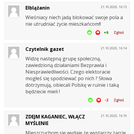
Elblążanin
21.10.2020, 16:13
Wieśniacy niech jadą blokować swoje pola a
nie utrudniać życie mieszkańcom!!
+6
Zgłoś
Czytelnik gazet
21.10.2020, 16:14
Widzę następną grupę społeczną,
zawiedzioną działaniami Bezprawia i
Niesprawiedliwości. Czego elektoracie
mogłeś się spodziewać po nich ? Słowa
dotrzymują, obiecali Polskę w ruinie i taką
będziecie mieli !
-2
Zgłoś
ZDEJM KAGANIEC, WŁĄCZ
21.10.2020, 16:19
MYŚLENIE
Mieszczuchom sie wydaje,że wystarczy żarcie