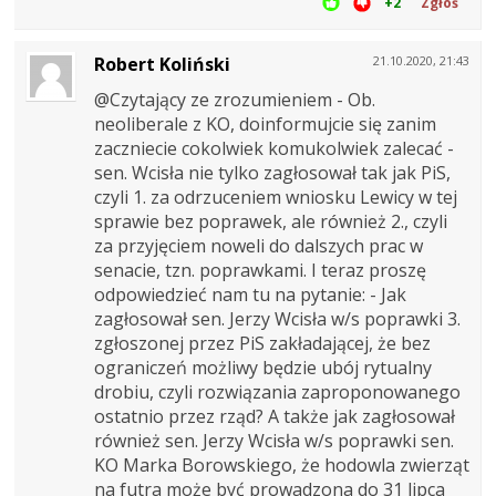
+2
Zgłoś
Robert Koliński
21.10.2020, 21:43
@Czytający ze zrozumieniem - Ob.
neoliberale z KO, doinformujcie się zanim
zaczniecie cokolwiek komukolwiek zalecać -
sen. Wcisła nie tylko zagłosował tak jak PiS,
czyli 1. za odrzuceniem wniosku Lewicy w tej
sprawie bez poprawek, ale również 2., czyli
za przyjęciem noweli do dalszych prac w
senacie, tzn. poprawkami. I teraz proszę
odpowiedzieć nam tu na pytanie: - Jak
zagłosował sen. Jerzy Wcisła w/s poprawki 3.
zgłoszonej przez PiS zakładającej, że bez
ograniczeń możliwy będzie ubój rytualny
drobiu, czyli rozwiązania zaproponowanego
ostatnio przez rząd? A także jak zagłosował
również sen. Jerzy Wcisła w/s poprawki sen.
KO Marka Borowskiego, że hodowla zwierząt
na futra może być prowadzona do 31 lipca