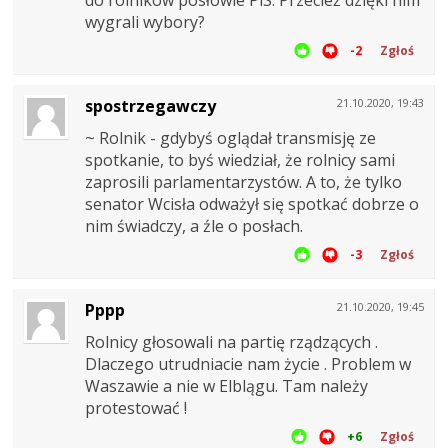
do rolników posłowie PiS. Przecież dzięki nim
wygrali wybory?
-2
Zgłoś
spostrzegawczy
21.10.2020, 19:43
~ Rolnik - gdybyś oglądał transmisję ze
spotkanie, to byś wiedział, że rolnicy sami
zaprosili parlamentarzystów. A to, że tylko
senator Wcisła odważył się spotkać dobrze o
nim świadczy, a źle o posłach.
-3
Zgłoś
Pppp
21.10.2020, 19:45
Rolnicy głosowali na partię rządzących .
Dlaczego utrudniacie nam życie . Problem w
Waszawie a nie w Elblągu. Tam należy
protestować !
+6
Zgłoś