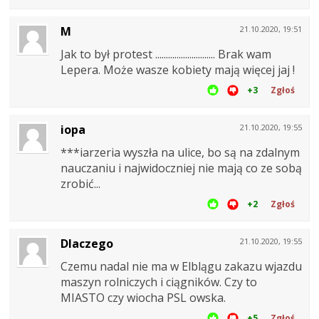
M
21.10.2020, 19:51
Jak to był protest ............................ Brak wam
Lepera. Może wasze kobiety mają więcej jaj !
+3
Zgłoś
iopa
21.10.2020, 19:55
***iarzeria wyszła na ulice, bo są na zdalnym
nauczaniu i najwidoczniej nie mają co ze sobą
zrobić...
+2
Zgłoś
Dlaczego
21.10.2020, 19:55
Czemu nadal nie ma w Elblągu zakazu wjazdu
maszyn rolniczych i ciągników. Czy to
MIASTO czy wiocha PSL owska.
+5
Zgłoś