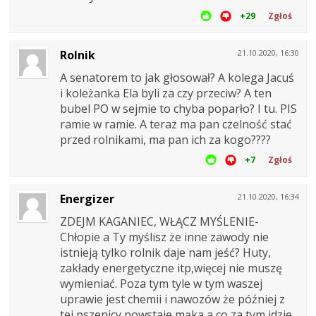
+29
Zgłoś
Rolnik
21.10.2020, 16:30
A senatorem to jak głosował? A kolega Jacuś
i koleżanka Ela byli za czy przeciw? A ten
bubel PO w sejmie to chyba poparło? I tu. PIS
ramie w ramie. A teraz ma pan czelność stać
przed rolnikami, ma pan ich za kogo????
+7
Zgłoś
Energizer
21.10.2020, 16:34
ZDEJM KAGANIEC, WŁĄCZ MYŚLENIE-
Chłopie a Ty myślisz że inne zawody nie
istnieją tylko rolnik daje nam jeść? Huty,
zakłady energetyczne itp,więcej nie muszę
wymieniać. Poza tym tyle w tym waszej
uprawie jest chemii i nawozów że później z
tej pszenicy powstaje mąka a co za tym idzie