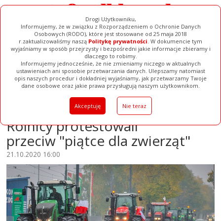
Drogi Użytkowniku,
Informujemy, że w związku z Rozporządzeniem o Ochronie Danych
Osobowych (RODO), które jest stosowane od 25 maja 2018
r.zaktualizowaliśmy naszą
Politykę prywatności
. W dokumencie tym
wyjaśniamy w sposób przejrzysty i bezpośredni jakie informacje zbieramy i
dlaczego to robimy.
Informujemy jednocześnie, że nie zmieniamy niczego w aktualnych
Filmy
Galerie
Baza Firm
ustawieniach ani sposobie przetwarzania danych. Ulepszamy natomiast
opis naszych procedur i dokładniej wyjaśniamy, jak przetwarzamy Twoje
Ogłoszenia
Pełna Wersja
dane osobowe oraz jakie prawa przysługują naszym użytkownikom.
Elbląg: Ciągniki na ulicach.
Akceptuję
Nie teraz
Rolnicy protestowali
przeciw "piątce dla zwierząt"
21.10.2020 16:00