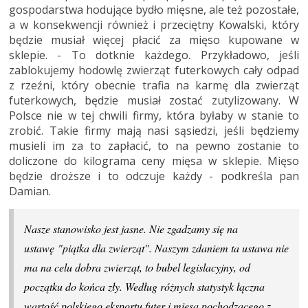
gospodarstwa hodujące bydło mięsne, ale też pozostałe,
a w konsekwencji również i przeciętny Kowalski, który
będzie musiał więcej płacić za mięso kupowane w
sklepie. - To dotknie każdego. Przykładowo, jeśli
zablokujemy hodowlę zwierząt futerkowych cały odpad
z rzeźni, który obecnie trafia na karmę dla zwierząt
futerkowych, będzie musiał zostać zutylizowany. W
Polsce nie w tej chwili firmy, która byłaby w stanie to
zrobić. Takie firmy mają nasi sąsiedzi, jeśli będziemy
musieli im za to zapłacić, to na pewno zostanie to
doliczone do kilograma ceny mięsa w sklepie. Mięso
będzie droższe i to odczuje każdy - podkreśla pan
Damian.
Nasze stanowisko jest jasne. Nie zgadzamy się na
ustawę "piątka dla zwierząt". Naszym zdaniem ta ustawa nie
ma na celu dobra zwierząt, to bubel legislacyjny, od
początku do końca zły. Według różnych statystyk łączna
wartość polskiego eksportu futer i mięsa pochodzącego z