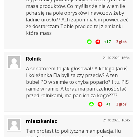
masa produktów. Co myślisz że nie wiem ile
pcha się na pole oprysków i nawozów żeby
ładnie urosło?? Ach zapomniałem powiedzieć
że dostarczam Tobie prąd do tej ziemianki
która masz
+17
Zgłoś
Rolnik
21.10.2020, 16:34
A senatorem to jak głosował? A kolega Jacuś
i koleżanka Ela byli za czy przeciw? A ten
bubel PO w sejmie to chyba poparło? I tu. PIS
ramie w ramie. A teraz ma pan czelność stać
przed rolnikami, ma pan ich za kogo????
+1
Zgłoś
mieszkaniec
21.10.2020, 16:45
Ten protest to polityczna manipulacja. Ilu