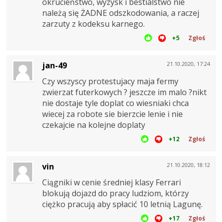
okrucieństwo, wyzysk i bestialstwo nie
należą się ŻADNE odszkodowania, a raczej
zarzuty z kodeksu karnego.
+5
Zgłoś
jan-49
21.10.2020, 17:24
Czy wszyscy protestujacy maja fermy
zwierzat futerkowych ? jeszcze im malo ?nikt
nie dostaje tyle doplat co wiesniaki chca
wiecej za robote sie bierzcie lenie i nie
czekajcie na kolejne doplaty
+12
Zgłoś
vin
21.10.2020, 18:12
Ciągniki w cenie średniej klasy Ferrari
blokują dojazd do pracy ludziom, którzy
ciężko pracują aby spłacić 10 letnią Lagunę.
+17
Zgłoś