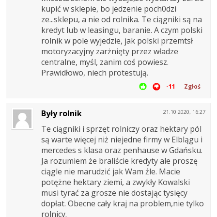
kupić w sklepie, bo jedzenie poch0dzi
ze...sklepu, a nie od rolnika. Te ciągniki są na
kredyt lub w leasingu, baranie. A czym polski
rolnik w pole wyjedzie, jak polski przemtsł
motoryzacyjny zarżnięty przez władze
centralne, myśl, zanim coś powiesz.
Prawidłowo, niech protestują.
-11
Zgłoś
Były rolnik
21.10.2020, 16:27
Te ciągniki i sprzęt rolniczy oraz hektary pól
są warte więcej niż niejedne firmy w Elblągu i
mercedes s klasa oraz penhause w Gdańsku.
Ja rozumiem że braliście kredyty ale proszę
ciągle nie marudzić jak Wam źle. Macie
potężne hektary ziemi, a zwykły Kowalski
musi tyrać za grosze nie dostając tysięcy
dopłat. Obecne cały kraj na problem,nie tylko
rolnicy.