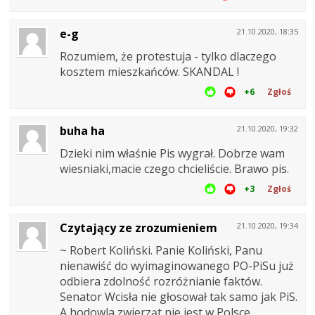
e-g
21.10.2020, 18:35
Rozumiem, że protestuja - tylko dlaczego
kosztem mieszkańców. SKANDAL !
+6
Zgłoś
buha ha
21.10.2020, 19:32
Dzieki nim właśnie Pis wygrał. Dobrze wam
wiesniaki,macie czego chcieliście. Brawo pis.
+3
Zgłoś
Czytający ze zrozumieniem
21.10.2020, 19:34
~ Robert Koliński. Panie Koliński, Panu
nienawiść do wyimaginowanego PO-PiSu już
odbiera zdolność rozróżnianie faktów.
Senator Wcisła nie głosował tak samo jak PiS.
A hodowla zwierząt nie jest w Polsce