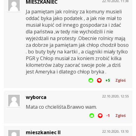
MIESZKANIEC
22.10.2020, 11:38
Ja pamiętam jak rolnicy za komuny musieli
oddać byka jako podatek , a jak nie miał to
musiał kupić od innego gospodarza i zdać
dla państwa ,w tedy nie wychodzili i nie
wyjeżdżali na protesty .Obecnie rolnicy mają
za dobrze ja pamiętam jak chłop chodził boso
. bo buty były na kartki , a ciągniki miały tylko
PGR y Chłop musiał za koniem zrobić kilka
kilometrów żaby zaorać swoje pole ,a dziś
jest Ameryka i dlatego chłop bryka .
+5
Zgłoś
wyborca
22.10.2020, 12:55
Mata co chcieliśta.Brawvo wam.
-1
Zgłoś
mieszkaniec II
22.10.2020, 13:10