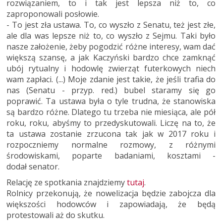
rozwiązaniem, to i tak jest lepsza niż to, co
zaproponowali posłowie.
- To jest zła ustawa. To, co wyszło z Senatu, też jest złe,
ale dla was lepsze niż to, co wyszło z Sejmu. Taki było
nasze założenie, żeby pogodzić różne interesy, wam dać
większą szansę, a jak Kaczyński bardzo chce zamknąć
ubój rytualny i hodowlę zwierząt futerkowych niech
wam zapłaci. (...) Moje zdanie jest takie, że jeśli trafia do
nas (Senatu - przyp. red.) bubel staramy się go
poprawić. Ta ustawa była o tyle trudna, że stanowiska
są bardzo różne. Dlatego tu trzeba nie miesiąca, ale pół
roku, roku, abyśmy to przedyskutowali. Liczę na to, że
ta ustawa zostanie zrzucona tak jak w 2017 roku i
rozpoczniemy normalne rozmowy, z różnymi
środowiskami, poparte badaniami, kosztami -
dodał senator.
Relację ze spotkania znajdziemy
tutaj
.
Rolnicy przekonują, że nowelizacja będzie zabojcza dla
większości hodowców i zapowiadają, że będą
protestowali aż do skutku.