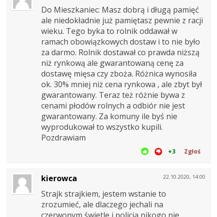
Do Mieszkaniec: Masz dobrą i długą pamięć
ale niedokładnie już pamiętasz pewnie z racji
wieku. Tego byka to rolnik oddawał w
ramach obowiązkowych dostaw i to nie było
za darmo. Rolnik dostawał co prawda niższą
niż rynkową ale gwarantowaną cenę za
dostawę mięsa czy zboża. Różnica wynosiła
ok. 30% mniej niż cena rynkowa , ale zbyt był
gwarantowany. Teraz też różnie bywa z
cenami płodów rolnych a odbiór nie jest
gwarantowany. Za komuny ile byś nie
wyprodukował to wszystko kupili.
Pozdrawiam
+3
Zgłoś
kierowca
22.10.2020, 14:00
Strajk strajkiem, jestem wstanie to
zrozumieć, ale dlaczego jechali na
czerwonym świetle i policja nikogo nie