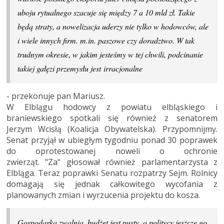
uboju rytualnego szacuje się między 7 a 10 mld zł. Takie
będą straty, a nowelizacja uderzy nie tylko w hodowców, ale
i wiele innych firm. m.in. paszowe czy doradztwo. W tak
trudnym okresie, w jakim jesteśmy w tej chwili, podcinanie
takiej gałęzi przemysłu jest irracjonalne
- przekonuje pan Mariusz.
W Elblągu hodowcy z powiatu elbląskiego i
braniewskiego spotkali się również z senatorem
Jerzym Wcisłą (Koalicja Obywatelska). Przypomnijmy.
Senat przyjął w ubiegłym tygodniu ponad 30 poprawek
do oprotestowanej noweli o ochronie
zwierząt. "Za" głosował również parlamentarzysta z
Elbląga. Teraz poprawki Senatu rozpatrzy Sejm. Rolnicy
domagają się jednak całkowitego wycofania z
planowanych zmian i wyrzucenia projektu do kosza.
Gospodarka zwalnia, budżet jest pusty, a politycy jeszcze go