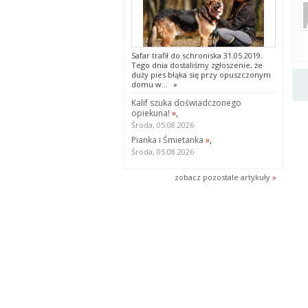
Safar trafił do schroniska 31.05.2019.
Tego dnia dostaliśmy zgłoszenie, że
duży pies błąka się przy opuszczonym
domu w...
»
Kalif szuka doświadczonego
opiekuna!
»
,
Środa, 05.08.2026
Pianka i Śmietanka
»
,
Środa, 05.08.2026
zobacz pozostale artykuły
»