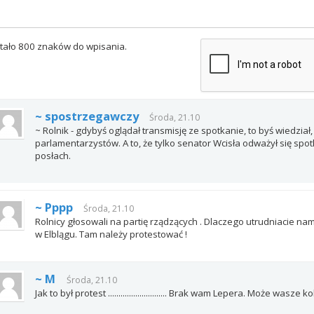
tało 800 znaków do wpisania.
~ spostrzegawczy
Środa, 21.10
~ Rolnik - gdybyś oglądał transmisję ze spotkanie, to byś wiedział, 
parlamentarzystów. A to, że tylko senator Wcisła odważył się spot
posłach.
~ Pppp
Środa, 21.10
Rolnicy głosowali na partię rządzących . Dlaczego utrudniacie na
w Elblągu. Tam należy protestować !
~ M
Środa, 21.10
Jak to był protest ............................ Brak wam Lepera. Może wasze k