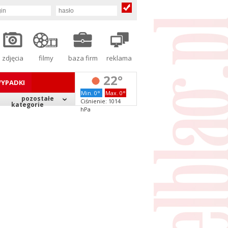
zdjęcia
filmy
baza firm
reklama
22°
YPADKI
Min. 0°
Max. 0°
pozostałe
Ciśnienie: 1014
kategorie
hPa