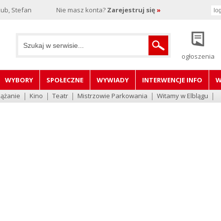
ub, Stefan
Nie masz konta?
Zarejestruj się
»
ogłoszenia
WYBORY
SPOŁECZNE
WYWIADY
INTERWENCJE INFO
W
lążanie
Kino
Teatr
Mistrzowie Parkowania
Witamy w Elblągu