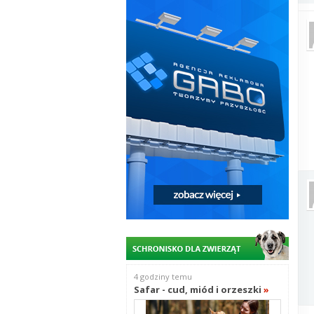
4 godziny temu
Safar - cud, miód i orzeszki
»