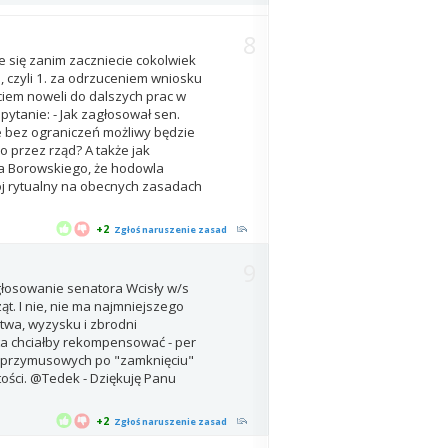
8
e się zanim zaczniecie cokolwiek
S, czyli 1. za odrzuceniem wniosku
ęciem noweli do dalszych prac w
pytanie: - Jak zagłosował sen.
że bez ograniczeń możliwy będzie
o przez rząd? A także jak
ka Borowskiego, że hodowla
ój rytualny na obecnych zasadach
+2
Zgłoś naruszenie zasad
9
o głosowanie senatora Wcisły w/s
t. I nie, nie ma najmniejszego
twa, wyzysku i zbrodni
a chciałby rekompensować - per
iów przymusowych po "zamknięciu"
ości. @Tedek - Dziękuję Panu
+2
Zgłoś naruszenie zasad