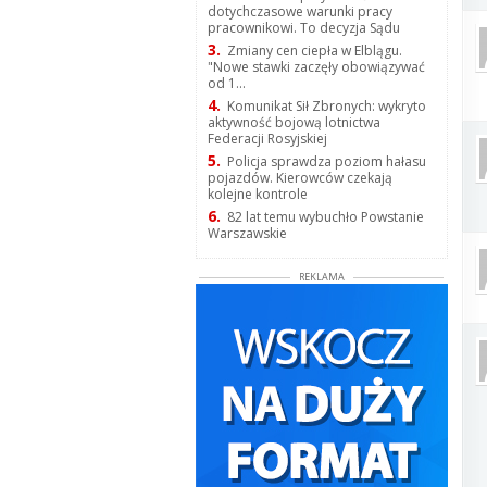
dotychczasowe warunki pracy
pracownikowi. To decyzja Sądu
3.
Zmiany cen ciepła w Elblągu.
"Nowe stawki zaczęły obowiązywać
od 1...
4.
Komunikat Sił Zbronych: wykryto
aktywność bojową lotnictwa
Federacji Rosyjskiej
5.
Policja sprawdza poziom hałasu
pojazdów. Kierowców czekają
kolejne kontrole
6.
82 lat temu wybuchło Powstanie
Warszawskie
REKLAMA