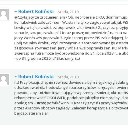
~ Robert Koliński
Środa, 21.10
@Czytający ze zrozumieniem - Ob. neoliberale z KO, doinformujci
komukolwiek zalecać - sen. Wcisła nie tylko zagłosował tak jak Pi
Lewicy w tej sprawie bez poprawek, ale również 2., czyli za przyj
senacie, tzn. poprawkami. I teraz proszę odpowiedzieć nam tu na 
Jerzy Wcisła w/s poprawki 3. zgłoszonej przez PiS zakładającej, 
ubój rytualny drobiu, czyli rozwiązania zaproponowanego ostatni
zagłosował również sen. Jerzy Wcisła w/s poprawki sen. KO Mar
zwierząt na futra może być prowadzona do 31 lipca 2023 r., a ub
- do 31 grudnia 2025 r.? Słuchamy. (...)
~ Robert Koliński
Środa, 21.10
(...) Przy okazji, chętnie również dowiedziałbym się jak wyglądał
odszkodowań dla hodowlanych barbarzyńców i dręczycieli zwierzą
powodu, aby ludziom inwestującym w przemysł śmierci, okrucieńs
rekompensować COKOLWIEK, podobnie jak tylko niemoralny idiot
analogiam - utratę pożytków np. III Rzeszy z tytułu pracy więźn
przez Aliantów obozów zagłady. Zalecam korepetycje z przyzwoit
bardzo, staram się:)