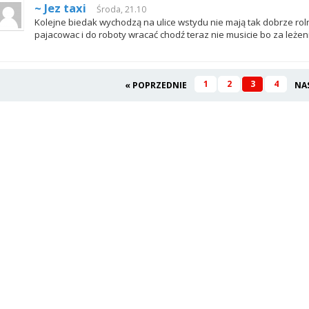
~ Jez taxi
Środa, 21.10
Kolejne biedak wychodzą na ulice wstydu nie mają tak dobrze roln
pajacowac i do roboty wracać chodź teraz nie musicie bo za leżen
1
2
3
4
« POPRZEDNIE
NA