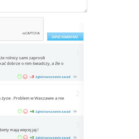
1
że rolnicy sami zaprosili
kać dobrze o nim świadczy, a źle o
--3
Zgłoś naruszenie zasad
2
m życie . Problem w Waszawie a nie
+6
Zgłoś naruszenie zasad
3
obiety mają więcej jaj !
+3
Zgłoś naruszenie zasad