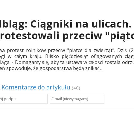
lbląg: Ciągniki na ulicach.
rotestowali przeciw "piątc
wa protest rolników przeciw "piątce dla zwierząt". Dziś (
ogi w całym kraju. Blisko pięćdziesiąt oflagowanych cią
ląga. - Domagamy się, aby ta ustawa w całości została odrzu
eń spowoduje, że gospodarstwa będą znikać,...
Komentarze do artykułu
(40)