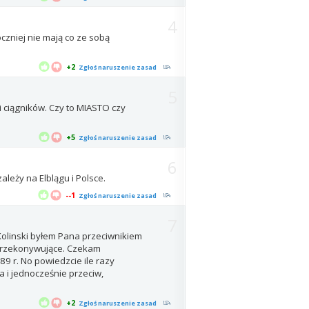
4
czniej nie mają co ze sobą
+2
Zgłoś naruszenie zasad
5
 ciągników. Czy to MIASTO czy
+5
Zgłoś naruszenie zasad
6
leży na Elblągu i Polsce.
--1
Zgłoś naruszenie zasad
7
Kolinski byłem Pana przeciwnikiem
 przekonywujące. Czekam
89 r. No powiedzcie ile razy
 i jednocześnie przeciw,
+2
Zgłoś naruszenie zasad