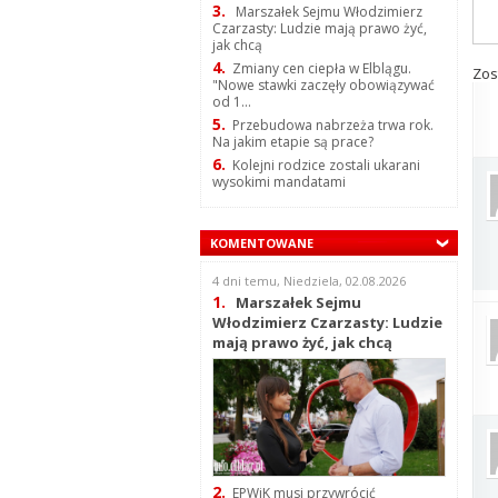
3.
Marszałek Sejmu Włodzimierz
Czarzasty: Ludzie mają prawo żyć,
jak chcą
4.
Zmiany cen ciepła w Elblągu.
Zos
"Nowe stawki zaczęły obowiązywać
od 1...
5.
Przebudowa nabrzeża trwa rok.
Na jakim etapie są prace?
6.
Kolejni rodzice zostali ukarani
wysokimi mandatami
KOMENTOWANE
4 dni temu, Niedziela, 02.08.2026
1.
Marszałek Sejmu
Włodzimierz Czarzasty: Ludzie
mają prawo żyć, jak chcą
2.
EPWiK musi przywrócić