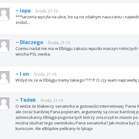
~ iopa
Środa, 21.10
***iarzeria wyszła na ulice, bo są na zdalnym nauczaniu i najwido
zrobić...
~ Dlaczego
Środa, 21.10
Czemu nadal nie ma w Elblągu zakazu wjazdu maszyn rolniczych i
wiocha PSL owska.
~ I on
Środa, 21.10
Wstyd mi ze w Elblągu mamy takiego???? P O czy wam naprawdę za
~ Tedek
Środa, 21.10
O widze że klakierzy senatorka w gotowości internetowej. Panie 
ale coraz bardziej Pana popieram, argumenty są coraz bardziej
ażmieszkancy Elbląga pogonia tych którzy zniszczyli to miasto po 
można słuchać tego swotokoku Pana senatorka? Jak można być za
kuriozum. Ale elbląskie pelikany to lykaja