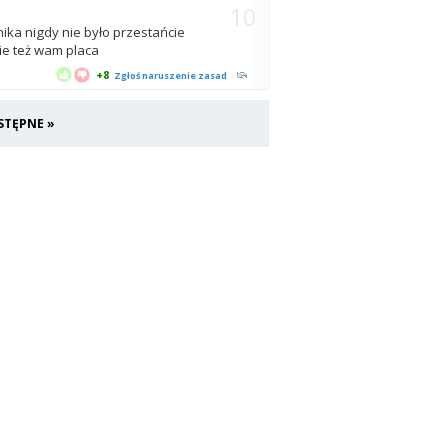
10
ika nigdy nie było przestańcie
ie też wam placa
+8
Zgłoś naruszenie zasad
STĘPNE »