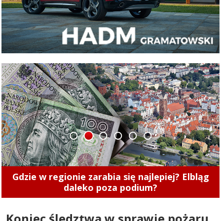
1
2
3
4
5
6
Przed nami jubileuszowa edycja Elbląskiego
Święta Chleba. Zobacz, co w programie
Koniec śledztwa w sprawie pożaru