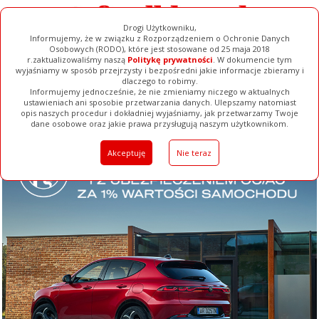
Drogi Użytkowniku,
Informujemy, że w związku z Rozporządzeniem o Ochronie Danych
Osobowych (RODO), które jest stosowane od 25 maja 2018
r.zaktualizowaliśmy naszą
Politykę prywatności
. W dokumencie tym
wyjaśniamy w sposób przejrzysty i bezpośredni jakie informacje zbieramy i
dlaczego to robimy.
Informujemy jednocześnie, że nie zmieniamy niczego w aktualnych
ustawieniach ani sposobie przetwarzania danych. Ulepszamy natomiast
opis naszych procedur i dokładniej wyjaśniamy, jak przetwarzamy Twoje
Galerie
Filmy
Baza Firm
Ogłoszenia
Pełna Wersja
dane osobowe oraz jakie prawa przysługują naszym użytkownikom.
Akceptuję
Nie teraz