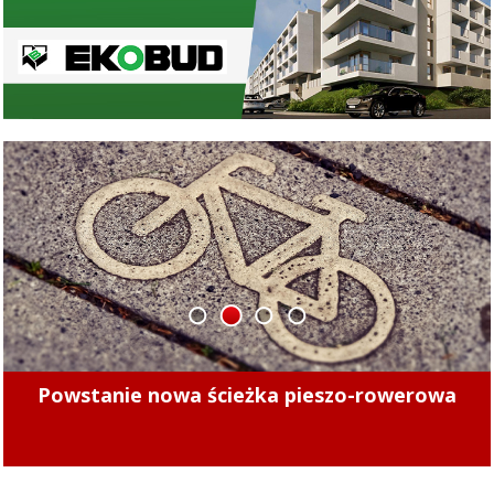
1
2
3
4
Minęły 4 lata. Sprawdziliśmy, czy kierowcy
mogą już bezpiecznie jeździć po tych ulicach