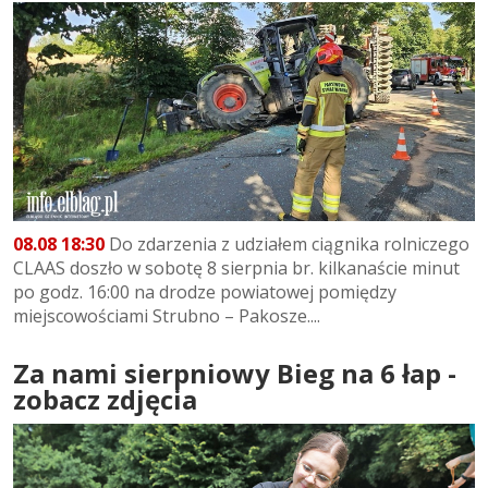
08.08 18:30
Do zdarzenia z udziałem ciągnika rolniczego
CLAAS doszło w sobotę 8 sierpnia br. kilkanaście minut
po godz. 16:00 na drodze powiatowej pomiędzy
miejscowościami Strubno – Pakosze....
Za nami sierpniowy Bieg na 6 łap -
zobacz zdjęcia