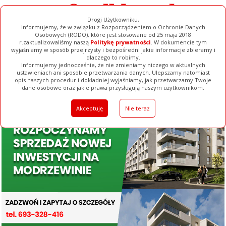
Drogi Użytkowniku,
Informujemy, że w związku z Rozporządzeniem o Ochronie Danych
Osobowych (RODO), które jest stosowane od 25 maja 2018
r.zaktualizowaliśmy naszą
Politykę prywatności
. W dokumencie tym
wyjaśniamy w sposób przejrzysty i bezpośredni jakie informacje zbieramy i
dlaczego to robimy.
Informujemy jednocześnie, że nie zmieniamy niczego w aktualnych
ustawieniach ani sposobie przetwarzania danych. Ulepszamy natomiast
opis naszych procedur i dokładniej wyjaśniamy, jak przetwarzamy Twoje
Galerie
Filmy
Baza Firm
Ogłoszenia
Pełna Wersja
dane osobowe oraz jakie prawa przysługują naszym użytkownikom.
Akceptuję
Nie teraz