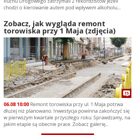
Ruchu Drogowego zatrzymali 2 rekordzistów jeżeli
chodzi o kierowanie autem pod wpływem alkoholu....
Zobacz, jak wygląda remont
torowiska przy 1 Maja (zdjęcia)
15
06.08 10:00
Remont torowiska przy ul. 1 Maja potrwa
dłużej niż planowano. Inwestycja powinna zakończyć się
w pierwszym kwartale przyszłego roku. Sprawdzamy, na
jakim etapie są obecnie prace. Zobacz galerię...