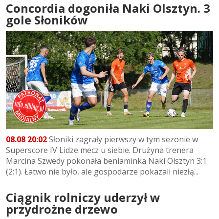
Concordia dogoniła Naki Olsztyn. 3
gole Słoników
08.08 20:02
Słoniki zagrały pierwszy w tym sezonie w
Superscore IV Lidze mecz u siebie. Drużyna trenera
Marcina Szwedy pokonała beniaminka Naki Olsztyn 3:1
(2:1). Łatwo nie było, ale gospodarze pokazali niezłą...
Ciągnik rolniczy uderzył w
przydrożne drzewo