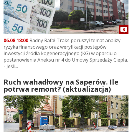
9
06.08 18:00
Radny Rafał Traks poruszył temat analizy
ryzyka finansowego oraz weryfikacji postępów
inwestycji źródła kogeneracyjnego (KG) w oparciu o
postanowienia Aneksu nr 4 do Umowy Sprzedaży Ciepła.
- Jeśli...
Ruch wahadłowy na Saperów. Ile
potrwa remont? (aktualizacja)