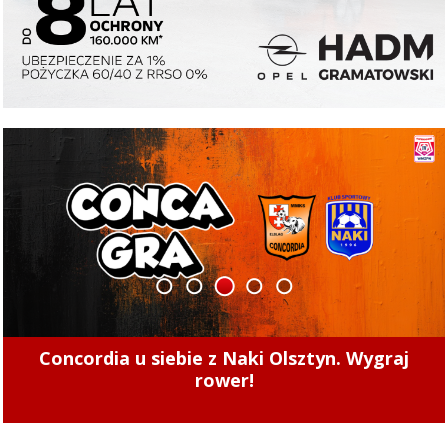
1
2
3
4
5
Concordia u siebie z Naki Olsztyn. Wygraj
rower!