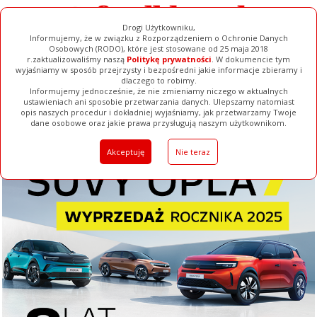
Drogi Użytkowniku,
Informujemy, że w związku z Rozporządzeniem o Ochronie Danych
Osobowych (RODO), które jest stosowane od 25 maja 2018
r.zaktualizowaliśmy naszą
Politykę prywatności
. W dokumencie tym
wyjaśniamy w sposób przejrzysty i bezpośredni jakie informacje zbieramy i
dlaczego to robimy.
Informujemy jednocześnie, że nie zmieniamy niczego w aktualnych
ustawieniach ani sposobie przetwarzania danych. Ulepszamy natomiast
opis naszych procedur i dokładniej wyjaśniamy, jak przetwarzamy Twoje
Galerie
Filmy
Baza Firm
Ogłoszenia
Pełna Wersja
dane osobowe oraz jakie prawa przysługują naszym użytkownikom.
Akceptuję
Nie teraz