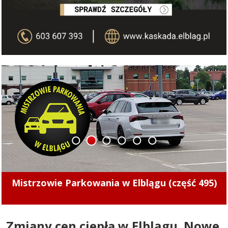
1
2
3
4
5
6
Mistrzowie Parkowania w Elblągu (część 495)
Kolejny nietrzeźwy kierowca z Elbląga za
kółkem. Uderzył w przydrożne drzewo
Zmiany cen ciepła w Elblągu. Nowe