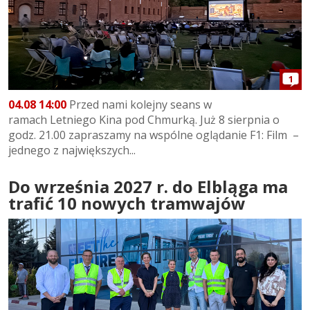
1
04.08 14:00
Przed nami kolejny seans w
ramach Letniego Kina pod Chmurką. Już 8 sierpnia o
godz. 21.00 zapraszamy na wspólne oglądanie F1: Film –
jednego z największych...
Do września 2027 r. do Elbląga ma
trafić 10 nowych tramwajów