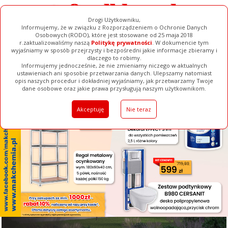
Drogi Użytkowniku,
Informujemy, że w związku z Rozporządzeniem o Ochronie Danych
Osobowych (RODO), które jest stosowane od 25 maja 2018
r.zaktualizowaliśmy naszą
Politykę prywatności
. W dokumencie tym
wyjaśniamy w sposób przejrzysty i bezpośredni jakie informacje zbieramy i
[ ZAMKNIJ ]
dlaczego to robimy.
Informujemy jednocześnie, że nie zmieniamy niczego w aktualnych
ustawieniach ani sposobie przetwarzania danych. Ulepszamy natomiast
opis naszych procedur i dokładniej wyjaśniamy, jak przetwarzamy Twoje
Galerie
Filmy
Baza Firm
Ogłoszenia
Pełna Wersja
dane osobowe oraz jakie prawa przysługują naszym użytkownikom.
Akceptuję
Nie teraz