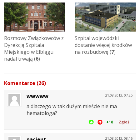
Rozmowy Związkowców z
Szpital wojewódzki
Dyrekcją Szpitala
dostanie więcej środków
Miejskiego w Elblągu
na rozbudowę (
7
)
nadal trwają (
6
)
Komentarze (26)
wwwww
21.08.2013, 07:25
a dlaczego w tak dużym mieście nie ma
hematologa?
+18
Zgłoś
pacjent
21.08.2013, 08:16