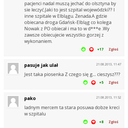
pacjenci nadal muszą jechać do olsztyna by
sie leczyć.Jaki to jest szpital wojewódzki?? I
inne szpitale w Elblągu. Żenada.A gdzie
obiecana droga Gdańsk-Elbląg co kolega
Nowak z PO obiecał i ma to w d***e .Wy
zawsze obiecujecie wszystko gorzej z
wykonaniem.
+17
Zgłoś
pasuje jak ulał
21.08.2013, 11:47
Jest taka piosenka Z czego się g.... cieszysz???
+5
Zgłoś
pako
21.08.2013, 11:52
ladnym mercem ta stara posuwa dobze kreci
w szpitalu
+8
Zgłoś