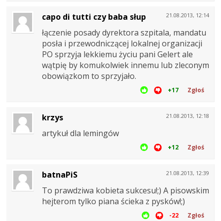
capo di tutti czy baba słup
21.08.2013, 12:14
łączenie posady dyrektora szpitala, mandatu
posła i przewodniczącej lokalnej organizacji
PO sprzyja lekkiemu życiu pani Gelert ale
wątpię by komukolwiek innemu lub zleconym
obowiązkom to sprzyjało.
+17
Zgłoś
krzys
21.08.2013, 12:18
artykuł dla lemingów
+12
Zgłoś
batnaPiS
21.08.2013, 12:39
To prawdziwa kobieta sukcesu!;) A pisowskim
hejterom tylko piana ścieka z pysków!;)
-22
Zgłoś