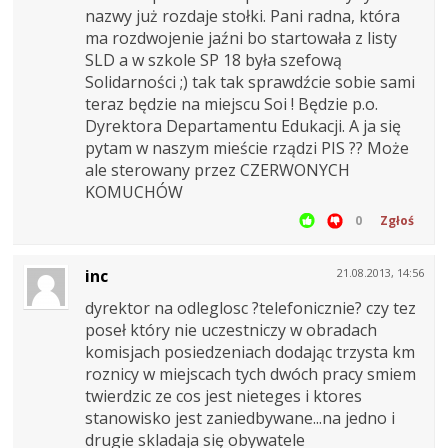
nazwy już rozdaje stołki. Pani radna, która
ma rozdwojenie jaźni bo startowała z listy
SLD a w szkole SP 18 była szefową
Solidarności ;) tak tak sprawdźcie sobie sami
teraz będzie na miejscu Soi ! Będzie p.o.
Dyrektora Departamentu Edukacji. A ja się
pytam w naszym mieście rządzi PIS ?? Może
ale sterowany przez CZERWONYCH
KOMUCHÓW
0
Zgłoś
inc
21.08.2013, 14:56
dyrektor na odleglosc ?telefonicznie? czy tez
poseł który nie uczestniczy w obradach
komisjach posiedzeniach dodając trzysta km
roznicy w miejscach tych dwóch pracy smiem
twierdzic ze cos jest nieteges i ktores
stanowisko jest zaniedbywane...na jedno i
drugie skladaja się obywatele