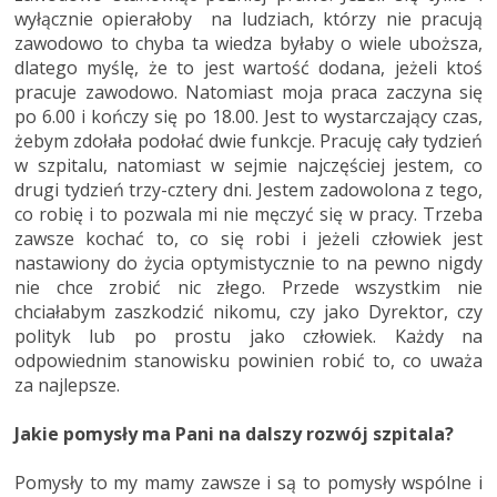
wyłącznie opierałoby na ludziach, którzy nie pracują
zawodowo to chyba ta wiedza byłaby o wiele uboższa,
dlatego myślę, że to jest wartość dodana, jeżeli ktoś
pracuje zawodowo. Natomiast moja praca zaczyna się
po 6.00 i kończy się po 18.00. Jest to wystarczający czas,
żebym zdołała podołać dwie funkcje. Pracuję cały tydzień
w szpitalu, natomiast w sejmie najczęściej jestem, co
drugi tydzień trzy-cztery dni. Jestem zadowolona z tego,
co robię i to pozwala mi nie męczyć się w pracy. Trzeba
zawsze kochać to, co się robi i jeżeli człowiek jest
nastawiony do życia optymistycznie to na pewno nigdy
nie chce zrobić nic złego. Przede wszystkim nie
chciałabym zaszkodzić nikomu, czy jako Dyrektor, czy
polityk lub po prostu jako człowiek. Każdy na
odpowiednim stanowisku powinien robić to, co uważa
za najlepsze.
Jakie pomysły ma Pani na dalszy rozwój szpitala?
Pomysły to my mamy zawsze i są to pomysły wspólne i