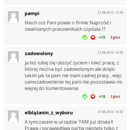
pampi
21.08.2013, 13:56
Niech coś Pani powie o firmie Naprzód i
zwalnianych pracownikach szpitala ??
+15
Zgłoś
zadowolony
21.08.2013, 14:50
ja też lubię się cieszyć życiem i mieć pracę, z
której można być zadowolonym ale dzięki
takim jak ta pani nie mam żadnej pracy , więc
samozadowolenie tej pani nie pozostawia nic
więcej do komentowania
+18
Zgłoś
elblążanin_z_wyboru
21.08.2013, 14:52
A tymczasem w urzędzie TKM już działa !!
Prawa i sprawiedliwa partia niestety tylko z