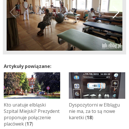
Artykuły powiązane:
Dyspozytorni w Elblągu
Kto uratuje elbląski
nie ma, za to są nowe
Szpital Miejski? Prezydent
karetki (
18
)
proponuje połączenie
placówek (
17
)