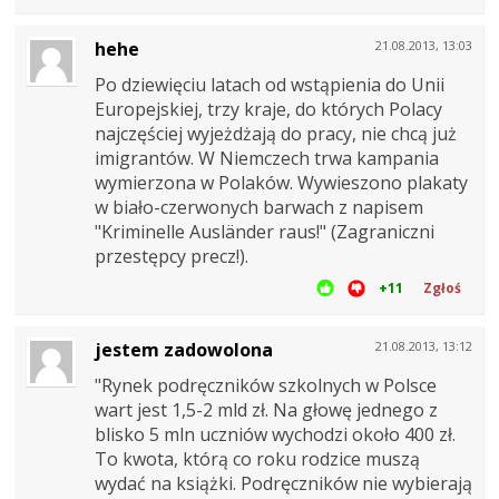
hehe
21.08.2013, 13:03
Po dziewięciu latach od wstąpienia do Unii
Europejskiej, trzy kraje, do których Polacy
najczęściej wyjeżdżają do pracy, nie chcą już
imigrantów. W Niemczech trwa kampania
wymierzona w Polaków. Wywieszono plakaty
w biało-czerwonych barwach z napisem
"Kriminelle Ausländer raus!" (Zagraniczni
przestępcy precz!).
+11
Zgłoś
jestem zadowolona
21.08.2013, 13:12
"Rynek podręczników szkolnych w Polsce
wart jest 1,5-2 mld zł. Na głowę jednego z
blisko 5 mln uczniów wychodzi około 400 zł.
To kwota, którą co roku rodzice muszą
wydać na książki. Podręczników nie wybierają