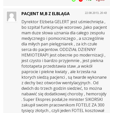
PACJENT M,B Z ELBLĄGA
22.08.2013, 20:43
Dyrektor Elżbeta GELERT jest uśmiechnięta ,
bo szpital funkcjonuje wzorowo ,Jako pacjent
mam duze słowa uznania dla całego zespołu
medycznego i pomocniczego , a szczególnie
dla miłych pan pielęgniarek , za ich czułe
serca do pacjentow. ODDZIAŁ DZIENNY
HEMIOTERAPI jest obecnie po modernizacji ,
jest czysto i bardzo przyjemnie , jest piekna
fototapeta przedstawia staw ,a wokół
paprocie i piekne kwiaty , ale krzesła na
ktorych siedzą pacjenci , są twarde wykonane
z dechy bez otworów wentylacyjnych . Od
dwóch do trzech godzin siedzieć, to można
nabawić się dodatkowej choroby , hemorojdy
. Super Ekspres podał,że minister SIKORSKI
zakupił swoim pracownikom FOTELE ZA 300
tysięcy złotych , czyli jeden FOTEL kosztował