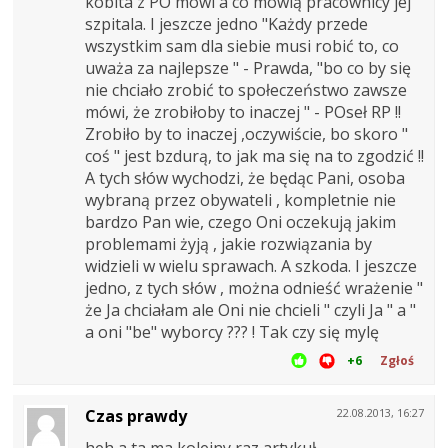
kobita z PO mówi a co mówią pracownicy jej
szpitala. I jeszcze jedno "Każdy przede
wszystkim sam dla siebie musi robić to, co
uważa za najlepsze " - Prawda, "bo co by się
nie chciało zrobić to społeczeństwo zawsze
mówi, że zrobiłoby to inaczej " - POseł RP !!
Zrobiło by to inaczej ,oczywiście, bo skoro "
coś " jest bzdurą, to jak ma się na to zgodzić !!
A tych słów wychodzi, że będąc Pani, osoba
wybraną przez obywateli , kompletnie nie
bardzo Pan wie, czego Oni oczekują jakim
problemami żyją , jakie rozwiązania by
widzieli w wielu sprawach. A szkoda. I jeszcze
jedno, z tych słów , można odnieść wrażenie "
że Ja chciałam ale Oni nie chcieli " czyli Ja " a "
a oni "be" wyborcy ??? ! Tak czy się mylę
+6
Zgłoś
Czas prawdy
22.08.2013, 16:27
heh,a ta ma kolejny raz artykuł