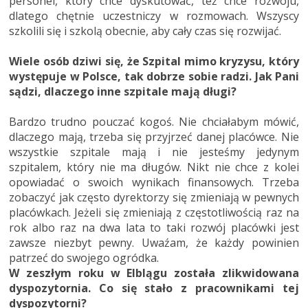
personel, który chce dyskutować, też chce rozwoju,
dlatego chętnie uczestniczy w rozmowach. Wszyscy
szkolili się i szkolą obecnie, aby cały czas się rozwijać.
Wiele osób dziwi się, że Szpital mimo kryzysu, który
występuje w Polsce, tak dobrze sobie radzi. Jak Pani
sądzi, dlaczego inne szpitale mają długi?
Bardzo trudno pouczać kogoś. Nie chciałabym mówić,
dlaczego mają, trzeba się przyjrzeć danej placówce. Nie
wszystkie szpitale mają i nie jesteśmy jedynym
szpitalem, który nie ma długów. Nikt nie chce z kolei
opowiadać o swoich wynikach finansowych. Trzeba
zobaczyć jak często dyrektorzy się zmieniają w pewnych
placówkach. Jeżeli się zmieniają z częstotliwością raz na
rok albo raz na dwa lata to taki rozwój placówki jest
zawsze niezbyt pewny. Uwaźam, że każdy powinien
patrzeć do swojego ogródka.
W zeszłym roku w Elblągu została zlikwidowana
dyspozytornia. Co się stało z pracownikami tej
dyspozytorni?