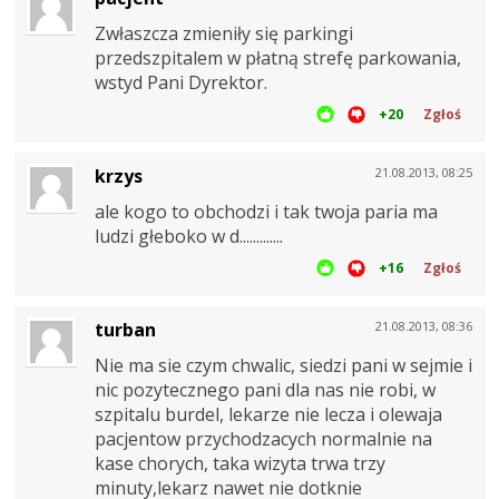
Zwłaszcza zmieniły się parkingi
przedszpitalem w płatną strefę parkowania,
wstyd Pani Dyrektor.
+20
Zgłoś
krzys
21.08.2013, 08:25
ale kogo to obchodzi i tak twoja paria ma
ludzi głeboko w d.............
+16
Zgłoś
turban
21.08.2013, 08:36
Nie ma sie czym chwalic, siedzi pani w sejmie i
nic pozytecznego pani dla nas nie robi, w
szpitalu burdel, lekarze nie lecza i olewaja
pacjentow przychodzacych normalnie na
kase chorych, taka wizyta trwa trzy
minuty,lekarz nawet nie dotknie