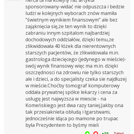
sponsorowany-widać nie odpuszcza i bedzie
ludzi w kolejnych wyborach znów mamiła
"świetnym wynikiem finansowym" ale bez
zająknięcia się,że ten wynik to dzięki
zabraniu innym szpitalom najbardziej
dochodowych oddziałów, dzięki temu,ze
zlikwidowała 40 łóżek dla nierentownych
starszych pacjentów, że zlikwidowała m.in.
gastrologa dziecięcego (jedynego w mieście)-
swój wynik finansowy więc ma m.in. dzięki
oszczędnosci na zdrowiu nie tylko starszych
ale i dzieci, a do specjalisty czeka sie najdłuzej
w mieście.Choćby tomograf komputerowy
oddała prywatnej spółce lekarzy i cena za
usługę jest najwyzsza w miescie - na
Komeńskiego jest dwa razy taniej.Jakby ona
tak przesiaknieta obłudą i łgarstwami,
jednocześnie idąca po mamone po trupac
była Prezydentem to byśmy mieli
+10
Zgłoś