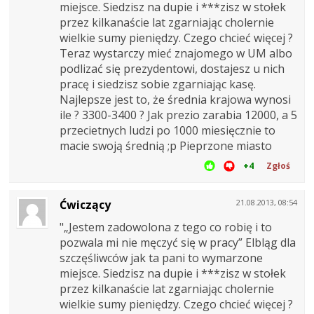
miejsce. Siedzisz na dupie i ***zisz w stołek
przez kilkanaście lat zgarniając cholernie
wielkie sumy pieniędzy. Czego chcieć więcej ?
Teraz wystarczy mieć znajomego w UM albo
podlizać się prezydentowi, dostajesz u nich
pracę i siedzisz sobie zgarniając kasę.
Najlepsze jest to, że średnia krajowa wynosi
ile ? 3300-3400 ? Jak prezio zarabia 12000, a 5
przecietnych ludzi po 1000 miesięcznie to
macie swoją średnią ;p Pieprzone miasto
+4
Zgłoś
Ćwiczący
21.08.2013, 08:54
"„Jestem zadowolona z tego co robię i to
pozwala mi nie męczyć się w pracy” Elbląg dla
szczęśliwców jak ta pani to wymarzone
miejsce. Siedzisz na dupie i ***zisz w stołek
przez kilkanaście lat zgarniając cholernie
wielkie sumy pieniędzy. Czego chcieć więcej ?