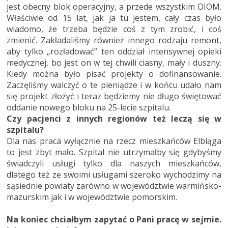
jest obecny blok operacyjny, a przede wszystkim OIOM.
Właściwie od 15 lat, jak ja tu jestem, cały czas było
wiadomo, że trzeba będzie coś z tym zrobić, i coś
zmienić. Zakładaliśmy również innego rodzaju remont,
aby tylko „rozładować” ten oddział intensywnej opieki
medycznej, bo jest on w tej chwili ciasny, mały i duszny.
Kiedy można było pisać projekty o dofinansowanie.
Zaczęliśmy walczyć o te pieniądze i w końcu udało nam
się projekt złożyć i teraz będziemy nie długo świętować
oddanie nowego bloku na 25-lecie szpitalu.
Czy pacjenci z innych regionów też leczą się w
szpitalu?
Dla nas praca wyłącznie na rzecz mieszkańców Elbląga
to jest zbyt mało. Szpital nie utrzymałby się gdybyśmy
świadczyli usługi tylko dla naszych mieszkańców,
dlatego też ze swoimi usługami szeroko wychodzimy na
sąsiednie powiaty zarówno w województwie warmińsko-
mazurskim jak i w województwie pomorskim.
Na koniec chciałbym zapytać o Pani pracę w sejmie.