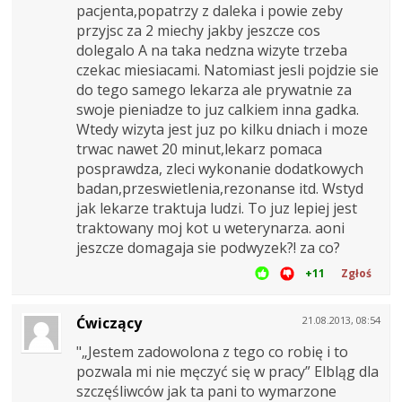
pacjenta,popatrzy z daleka i powie zeby
przyjsc za 2 miechy jakby jeszcze cos
dolegalo A na taka nedzna wizyte trzeba
czekac miesiacami. Natomiast jesli pojdzie sie
do tego samego lekarza ale prywatnie za
swoje pieniadze to juz calkiem inna gadka.
Wtedy wizyta jest juz po kilku dniach i moze
trwac nawet 20 minut,lekarz pomaca
posprawdza, zleci wykonanie dodatkowych
badan,przeswietlenia,rezonanse itd. Wstyd
jak lekarze traktuja ludzi. To juz lepiej jest
traktowany moj kot u weterynarza. aoni
jeszcze domagaja sie podwyzek?! za co?
+11
Zgłoś
Ćwiczący
21.08.2013, 08:54
"„Jestem zadowolona z tego co robię i to
pozwala mi nie męczyć się w pracy” Elbląg dla
szczęśliwców jak ta pani to wymarzone