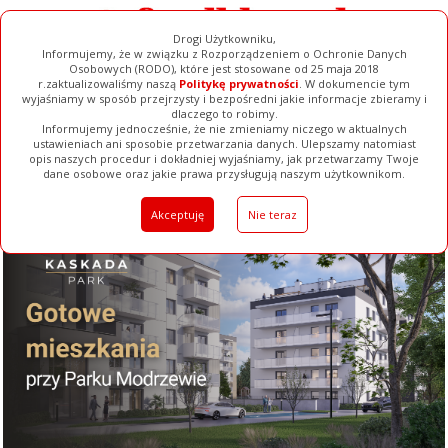
Drogi Użytkowniku,
Informujemy, że w związku z Rozporządzeniem o Ochronie Danych
Osobowych (RODO), które jest stosowane od 25 maja 2018
r.zaktualizowaliśmy naszą
Politykę prywatności
. W dokumencie tym
wyjaśniamy w sposób przejrzysty i bezpośredni jakie informacje zbieramy i
dlaczego to robimy.
Informujemy jednocześnie, że nie zmieniamy niczego w aktualnych
ustawieniach ani sposobie przetwarzania danych. Ulepszamy natomiast
opis naszych procedur i dokładniej wyjaśniamy, jak przetwarzamy Twoje
Galerie
Filmy
Baza Firm
Ogłoszenia
Pełna Wersja
dane osobowe oraz jakie prawa przysługują naszym użytkownikom.
Akceptuję
Nie teraz