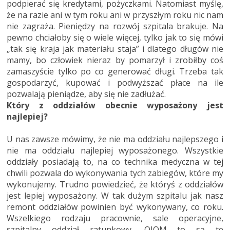
podpierać się kredytami, pożyczkami. Natomiast myślę,
że na razie ani w tym roku ani w przyszłym roku nic nam
nie zagraża. Pieniędzy na rozwój szpitala brakuje. Na
pewno chciałoby się o wiele więcej, tylko jak to się mówi
„tak się kraja jak materiału staja” i dlatego długów nie
mamy, bo człowiek nieraz by pomarzył i zrobiłby coś
zamaszyście tylko po co generować długi. Trzeba tak
gospodarzyć, kupować i podwyższać płace na ile
pozwalają pieniądze, aby się nie zadłużać.
Który z oddziałów obecnie wyposażony jest
najlepiej?
U nas zawsze mówimy, że nie ma oddziału najlepszego i
nie ma oddziału najlepiej wyposażonego. Wszystkie
oddziały posiadają to, na co technika medyczna w tej
chwili pozwala do wykonywania tych zabiegów, które my
wykonujemy. Trudno powiedzieć, że któryś z oddziałów
jest lepiej wyposażony. W tak dużym szpitalu jak nasz
remont oddziałów powinien być wykonywany, co roku.
Wszelkiego rodzaju pracownie, sale operacyjne,
szpitalny oddział ratunkowy, OIOM to są te