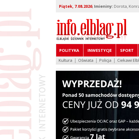
Piątek, 7.08.2026
,
Imieniny:
Dorota, Konra
POLITYKA
INWESTYCJE
SPORT
Kultura
Oświata
Policja
Ciekawi Elb