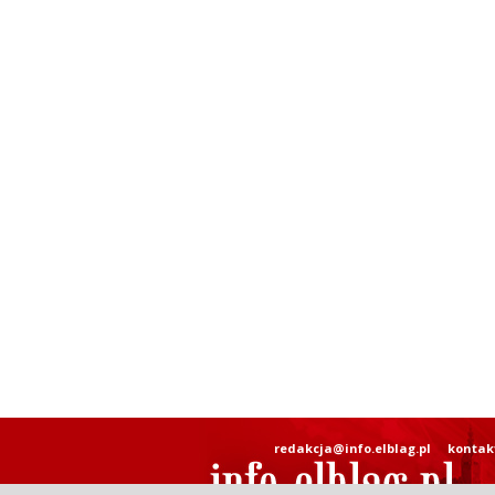
redakcja@info.elblag.pl
kontak