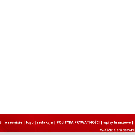
t
|
o serwisie
|
logo
|
redakcja
|
POLITYKA PRYWATNOŚCI
|
wpisy branżowe
|
Właścicielem serwis