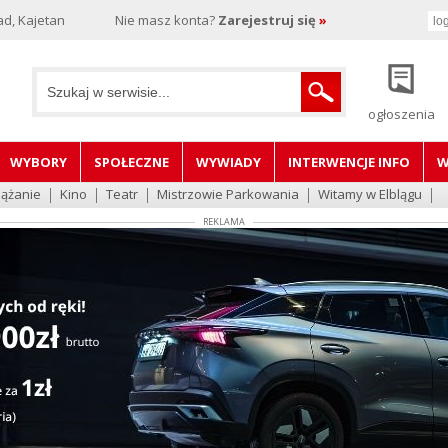
d, Kajetan
Nie masz konta?
Zarejestruj się
»
ogłoszenia
WYBORY
SPOŁECZNE
WYWIADY
INTERWENCJE INFO
W
lążanie
Kino
Teatr
Mistrzowie Parkowania
Witamy w Elblągu
REKLAMA