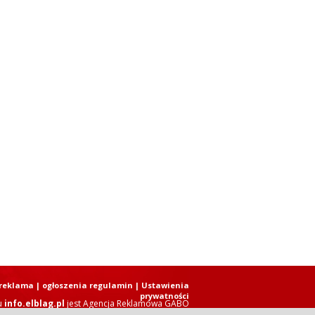
reklama
|
ogłoszenia regulamin
| Ustawienia
prywatności
u
info.elblag.pl
jest
Agencja Reklamowa GABO