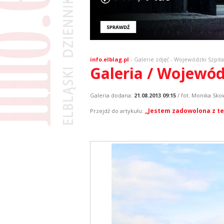
info.elblag.pl
-
Galerie zdjęć
- Wojewódzki Szpita
Galeria / Wojewód
Galeria dodana:
21.08.2013 09:15
/ fot. Monika Sk
„Jestem zadowolona z teg
Przejdź do artykułu: