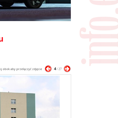
u
4
nij obok aby przełączyć zdjęcie
/ 27