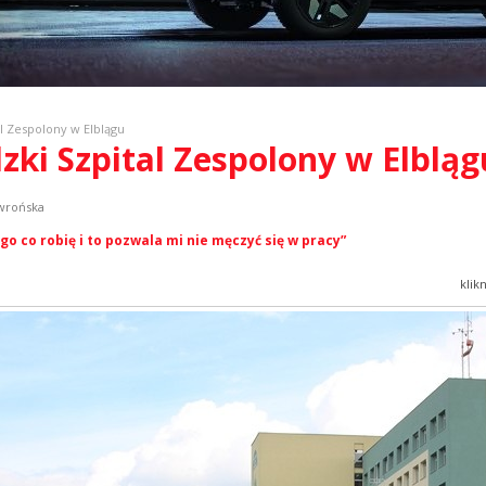
l Zespolony w Elblągu
zki Szpital Zespolony w Elbląg
owrońska
o co robię i to pozwala mi nie męczyć się w pracy”
klik