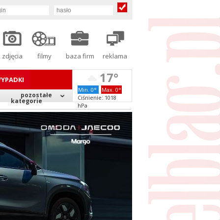
zdjęcia
filmy
baza firm
reklama
17°
YPADKI
Min. 0°
Max. 0°
pozostałe
Ciśnienie: 1018
kategorie
hPa