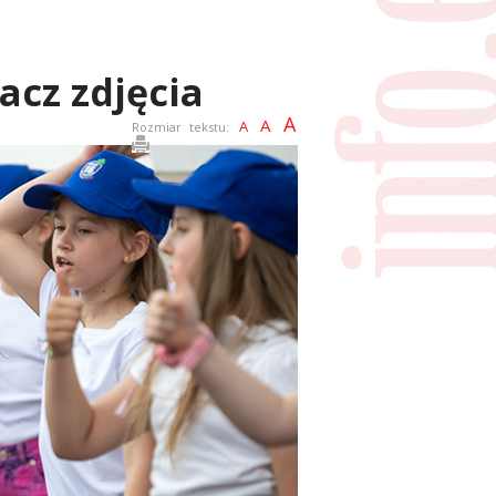
acz zdjęcia
A
A
A
Rozmiar tekstu: