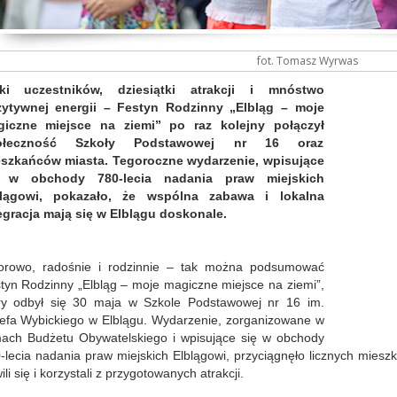
fot. Tomasz Wyrwas
tki uczestników, dziesiątki atrakcji i mnóstwo
ytywnej energii – Festyn Rodzinny „Elbląg – moje
iczne miejsce na ziemi” po raz kolejny połączył
ołeczność Szkoły Podstawowej nr 16 oraz
szkańców miasta. Tegoroczne wydarzenie, wpisujące
ę w obchody 780-lecia nadania praw miejskich
blągowi, pokazało, że wspólna zabawa i lokalna
egracja mają się w Elblągu doskonale.
orowo, radośnie i rodzinnie – tak można podsumować
tyn Rodzinny „Elbląg – moje magiczne miejsce na ziemi”,
ry odbył się 30 maja w Szkole Podstawowej nr 16 im.
efa Wybickiego w Elblągu. Wydarzenie, zorganizowane w
ach Budżetu Obywatelskiego i wpisujące się w obchody
-lecia nadania praw miejskich Elblągowi, przyciągnęło licznych miesz
ili się i korzystali z przygotowanych atrakcji.