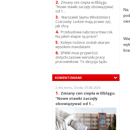
2.
Zmiany cen ciepła w Elblągu.
"Nowe stawki zaczęły obowiązywać
Na 
od 1...
pod
3.
Marszałek Sejmu Włodzimierz
cie
Czarzasty: Ludzie mają prawo żyć,
jak chcą
4.
Przebudowa nabrzeża trwa rok.
Na jakim etapie są prace?
Wie
5.
Kolejni rodzice zostali ukarani
wyk
wysokimi mandatami
bra
6.
EPWiK musi przywrócić
dotychczasowe warunki pracy
pracownikowi. To decyzja Sądu
KOMENTOWANE
2 dni temu, Środa, 05.08.2026
1.
Zmiany cen ciepła w Elblągu.
"Nowe stawki zaczęły
obowiązywać od 1...