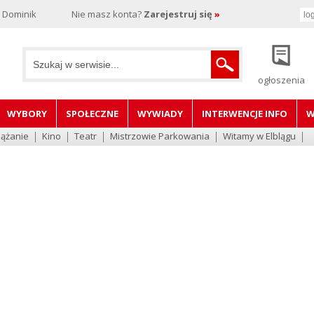
, Dominik
Nie masz konta?
Zarejestruj się
»
ogłoszenia
WYBORY
SPOŁECZNE
WYWIADY
INTERWENCJE INFO
W
lążanie
Kino
Teatr
Mistrzowie Parkowania
Witamy w Elblągu