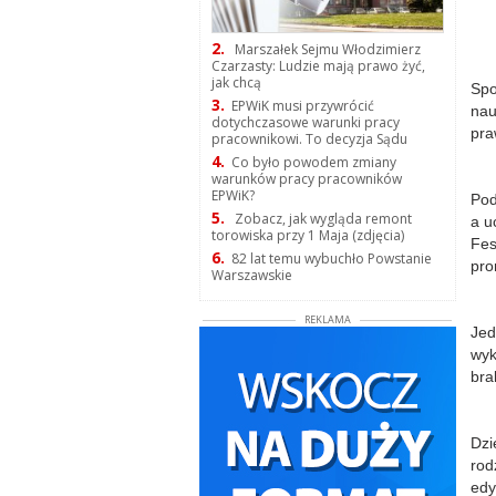
2.
Marszałek Sejmu Włodzimierz
Czarzasty: Ludzie mają prawo żyć,
jak chcą
Spo
3.
EPWiK musi przywrócić
nau
dotychczasowe warunki pracy
pra
pracownikowi. To decyzja Sądu
4.
Co było powodem zmiany
warunków pracy pracowników
EPWiK?
Pod
5.
Zobacz, jak wygląda remont
a u
torowiska przy 1 Maja (zdjęcia)
Fes
6.
82 lat temu wybuchło Powstanie
pro
Warszawskie
REKLAMA
Jed
wyk
bra
Dzi
rod
edy