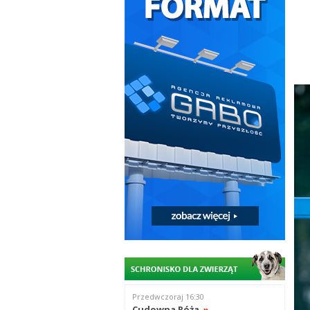
Przedwczoraj 16:30
Cudowna Róża
»