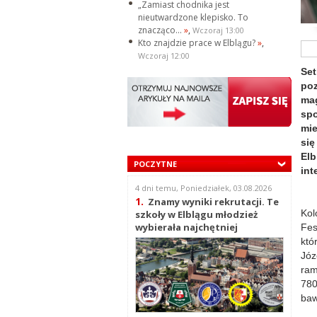
„Zamiast chodnika jest
nieutwardzone klepisko. To
znacząco...
»
,
Wczoraj 13:00
Kto znajdzie prace w Elblągu?
»
,
Wczoraj 12:00
Se
poz
mag
sp
mie
si
El
POCZYTNE
int
4 dni temu, Poniedziałek, 03.08.2026
1.
Znamy wyniki rekrutacji. Te
Kol
szkoły w Elblągu młodzież
wybierała najchętniej
Fes
któ
Józ
ram
780
baw