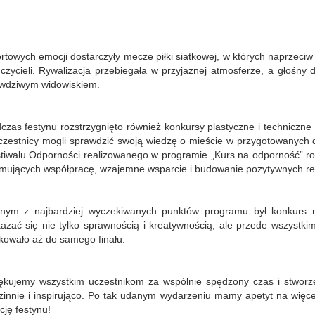
rtowych emocji dostarczyły mecze piłki siatkowej, w których naprzeciw 
czycieli. Rywalizacja przebiegała w przyjaznej atmosferze, a głośny 
wdziwym widowiskiem.
czas festynu rozstrzygnięto również konkursy plastyczne i techniczne
czestnicy mogli sprawdzić swoją wiedzę o mieście w przygotowanych
tiwalu Odporności realizowanego w programie „Kurs na odporność” ro
mujących współpracę, wzajemne wsparcie i budowanie pozytywnych rel
nym z najbardziej wyczekiwanych punktów programu był konkurs
azać się nie tylko sprawnością i kreatywnością, ale przede wszystkim
kowało aż do samego finału.
ękujemy wszystkim uczestnikom za wspólnie spędzony czas i stworze
zinnie i inspirująco. Po tak udanym wydarzeniu mamy apetyt na więce
cję festynu!