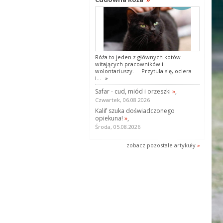
Róża to jeden z głównych kotów
witających pracowników i
wolontariuszy. Przytula się, ociera
i...
»
Safar - cud, miód i orzeszki
»
,
Czwartek, 06.08.2026
Kalif szuka doświadczonego
opiekuna!
»
,
Środa, 05.08.2026
zobacz pozostale artykuły
»