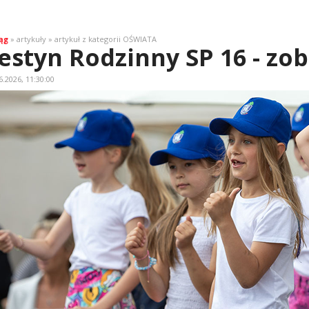
ąg
» artykuły » artykuł z kategorii OŚWIATA
estyn Rodzinny SP 16 - zob
6.2026, 11:30:00