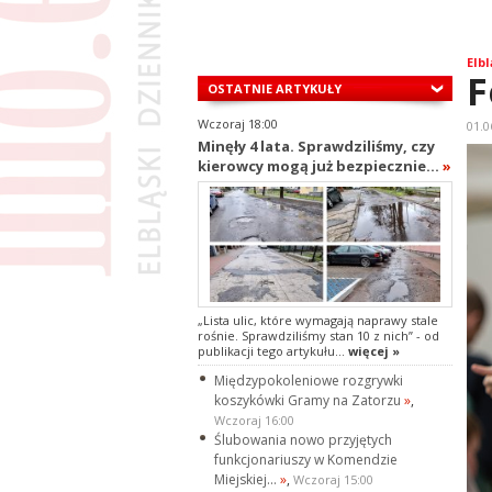
Elbl
F
OSTATNIE ARTYKUŁY
Wczoraj 18:00
01.0
Minęły 4 lata. Sprawdziliśmy, czy
kierowcy mogą już bezpiecznie...
»
„Lista ulic, które wymagają naprawy stale
rośnie. Sprawdziliśmy stan 10 z nich” - od
publikacji tego artykułu...
więcej »
Międzypokoleniowe rozgrywki
koszykówki Gramy na Zatorzu
»
,
Wczoraj 16:00
Ślubowania nowo przyjętych
funkcjonariuszy w Komendzie
Miejskiej...
»
,
Wczoraj 15:00