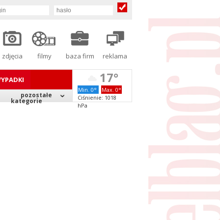
zdjęcia
filmy
baza firm
reklama
17°
YPADKI
Min. 0°
Max. 0°
pozostałe
Ciśnienie: 1018
kategorie
hPa