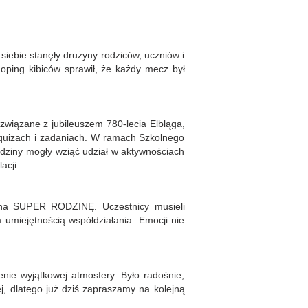
siebie stanęły drużyny rodziców, uczniów i
doping kibiców sprawił, że każdy mecz był
 związane z jubileuszem 780-lecia Elbląga,
 quizach i zadaniach. W ramach Szkolnego
dziny mogły wziąć udział w aktywnościach
acji.
 na SUPER RODZINĘ. Uczestnicy musieli
 umiejętnością współdziałania. Emocji nie
nie wyjątkowej atmosfery. Było radośnie,
j, dlatego już dziś zapraszamy na kolejną