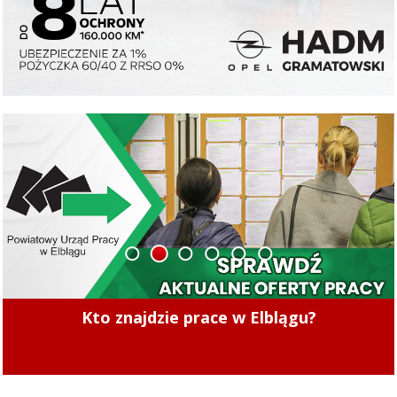
1
2
3
4
5
6
S7: Zablokowany wjazd do Elbląga w
miejscowości Kazimierzowo