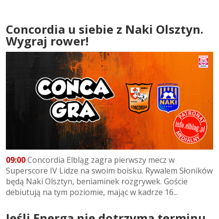
Concordia u siebie z Naki Olsztyn.
Wygraj rower!
09:00
Concordia Elbląg zagra pierwszy mecz w
Superscore IV Lidze na swoim boisku. Rywalem Słoników
będą Naki Olsztyn, beniaminek rozgrywek. Goście
debiutują na tym poziomie, mając w kadrze 16...
Jeśli Energa nie dotrzyma terminu,