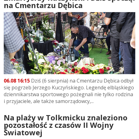
na Cmentarzu Dębica
06.08 16:15
Dziś (6 sierpnia) na Cmentarzu Dębica odbył
się pogrzeb Jerzego Kuczyńskiego. Legendę elbląskiego
dziennikarstwa sportowego pożegnali nie tylko rodzina
i przyjaciele, ale także samorządowcy,...
Na plaży w Tolkmicku znaleziono
pozostałość z czasów II Wojny
Światowej