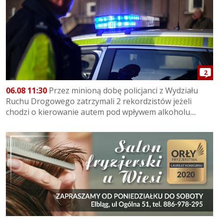
2
06.08 11:30
Przez minioną dobę policjanci z Wydziału
Ruchu Drogowego zatrzymali 2 rekordzistów jeżeli
chodzi o kierowanie autem pod wpływem alkoholu....