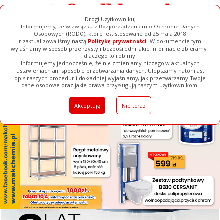
Drogi Użytkowniku,
Informujemy, że w związku z Rozporządzeniem o Ochronie Danych
Osobowych (RODO), które jest stosowane od 25 maja 2018
r.zaktualizowaliśmy naszą
Politykę prywatności
. W dokumencie tym
wyjaśniamy w sposób przejrzysty i bezpośredni jakie informacje zbieramy i
[ ZAMKNIJ ]
dlaczego to robimy.
Informujemy jednocześnie, że nie zmieniamy niczego w aktualnych
ustawieniach ani sposobie przetwarzania danych. Ulepszamy natomiast
opis naszych procedur i dokładniej wyjaśniamy, jak przetwarzamy Twoje
Galerie
Filmy
Baza Firm
Ogłoszenia
Pełna Wersja
dane osobowe oraz jakie prawa przysługują naszym użytkownikom.
Akceptuję
Nie teraz