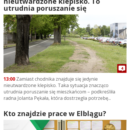
nieutwardzone klepisko. To
utrudnia poruszanie się
4
13:00
Zamiast chodnika znajduje się jedynie
nieutwardzone klepisko. Taka sytuacja znacząco
utrudnia poruszanie się mieszkańcom – podkreśliła
radna Jolanta Pękała, która dostrzegła potrzebę...
Kto znajdzie prace w Elblągu?