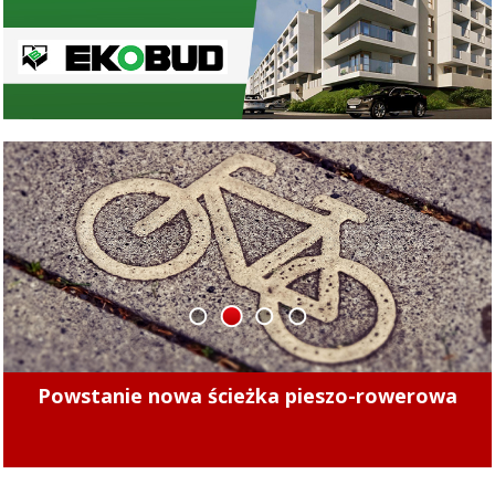
1
2
3
4
Minęły 4 lata. Sprawdziliśmy, czy kierowcy
mogą już bezpiecznie jeździć po tych ulicach