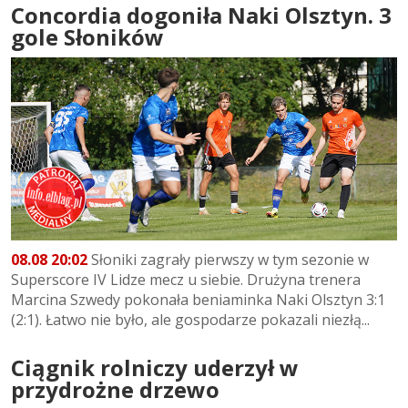
Concordia dogoniła Naki Olsztyn. 3
gole Słoników
08.08 20:02
Słoniki zagrały pierwszy w tym sezonie w
Superscore IV Lidze mecz u siebie. Drużyna trenera
Marcina Szwedy pokonała beniaminka Naki Olsztyn 3:1
(2:1). Łatwo nie było, ale gospodarze pokazali niezłą...
Ciągnik rolniczy uderzył w
przydrożne drzewo