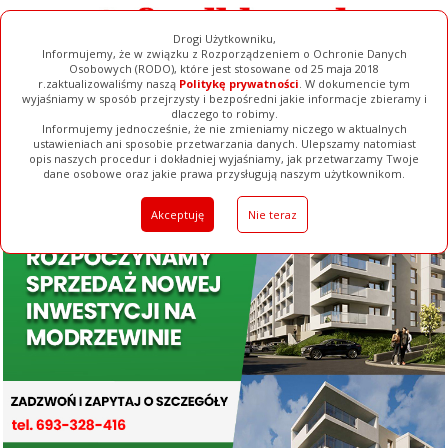
Drogi Użytkowniku,
Informujemy, że w związku z Rozporządzeniem o Ochronie Danych
Osobowych (RODO), które jest stosowane od 25 maja 2018
r.zaktualizowaliśmy naszą
Politykę prywatności
. W dokumencie tym
wyjaśniamy w sposób przejrzysty i bezpośredni jakie informacje zbieramy i
dlaczego to robimy.
Informujemy jednocześnie, że nie zmieniamy niczego w aktualnych
ustawieniach ani sposobie przetwarzania danych. Ulepszamy natomiast
opis naszych procedur i dokładniej wyjaśniamy, jak przetwarzamy Twoje
Galerie
Filmy
Baza Firm
Ogłoszenia
Pełna Wersja
dane osobowe oraz jakie prawa przysługują naszym użytkownikom.
Akceptuję
Nie teraz