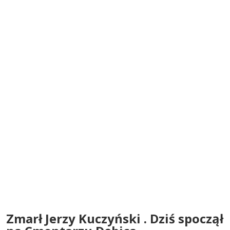
Zmarł Jerzy Kuczyński . Dziś spoczął