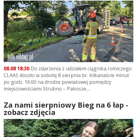
08.08 18:30
Do zdarzenia z udziałem ciągnika rolniczego
CLAAS doszło w sobotę 8 sierpnia br. kilkanaście minut
po godz. 16:00 na drodze powiatowej pomiędzy
miejscowościami Strubno – Pakosze....
Za nami sierpniowy Bieg na 6 łap -
zobacz zdjęcia