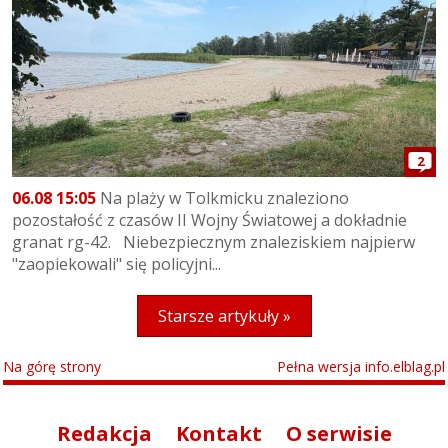
2
06.08 15:05
Na plaży w Tolkmicku znaleziono
pozostałość z czasów II Wojny Światowej a dokładnie
granat rg-42. Niebezpiecznym znaleziskiem najpierw
"zaopiekowali" się policyjni...
Starsze artykuły »
Na górę strony
Pełna wersja info.elblag.pl
Redakcja
Kontakt
O serwisie