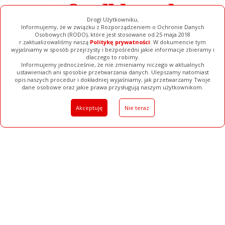
Drogi Użytkowniku,
Informujemy, że w związku z Rozporządzeniem o Ochronie Danych
Osobowych (RODO), które jest stosowane od 25 maja 2018
r.zaktualizowaliśmy naszą
Politykę prywatności
. W dokumencie tym
wyjaśniamy w sposób przejrzysty i bezpośredni jakie informacje zbieramy i
dlaczego to robimy.
Informujemy jednocześnie, że nie zmieniamy niczego w aktualnych
ustawieniach ani sposobie przetwarzania danych. Ulepszamy natomiast
opis naszych procedur i dokładniej wyjaśniamy, jak przetwarzamy Twoje
Galerie
Filmy
Baza Firm
Ogłoszenia
Pełna Wersja
dane osobowe oraz jakie prawa przysługują naszym użytkownikom.
Akceptuję
Nie teraz