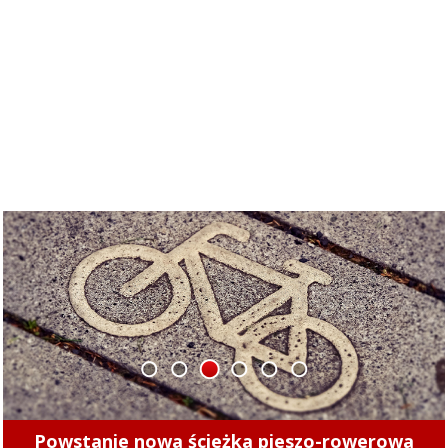
1
2
3
4
5
6
Powstanie nowa ścieżka pieszo-rowerowa