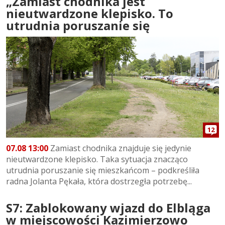
„Zamiast chodnika jest
nieutwardzone klepisko. To
utrudnia poruszanie się
12
07.08 13:00
Zamiast chodnika znajduje się jedynie
nieutwardzone klepisko. Taka sytuacja znacząco
utrudnia poruszanie się mieszkańcom – podkreśliła
radna Jolanta Pękała, która dostrzegła potrzebę...
S7: Zablokowany wjazd do Elbląga
w miejscowości Kazimierzowo