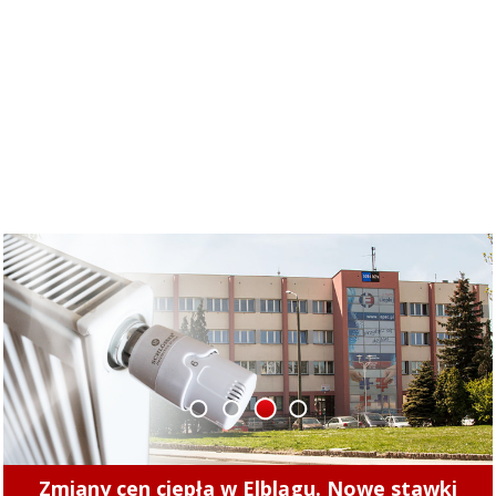
1
2
3
4
Zmiany cen ciepła w Elblągu. Nowe stawki