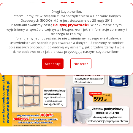
Drogi Użytkowniku,
Informujemy, że w związku z Rozporządzeniem o Ochronie Danych
Osobowych (RODO), które jest stosowane od 25 maja 2018
r.zaktualizowaliśmy naszą
Politykę prywatności
. W dokumencie tym
wyjaśniamy w sposób przejrzysty i bezpośredni jakie informacje zbieramy i
[ ZAMKNIJ ]
dlaczego to robimy.
Informujemy jednocześnie, że nie zmieniamy niczego w aktualnych
ustawieniach ani sposobie przetwarzania danych. Ulepszamy natomiast
opis naszych procedur i dokładniej wyjaśniamy, jak przetwarzamy Twoje
Galerie
Filmy
Baza Firm
Ogłoszenia
Pełna Wersja
dane osobowe oraz jakie prawa przysługują naszym użytkownikom.
Akceptuję
Nie teraz