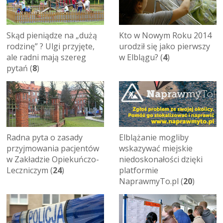
Skąd pieniądze na „dużą
Kto w Nowym Roku 2014
rodzinę” ? Ulgi przyjęte,
urodził się jako pierwszy
ale radni mają szereg
w Elblągu? (
4
)
pytań (
8
)
Radna pyta o zasady
Elblążanie mogliby
przyjmowania pacjentów
wskazywać miejskie
w Zakładzie Opiekuńczo-
niedoskonałości dzięki
Leczniczym (
24
)
platformie
NaprawmyTo.pl (
20
)