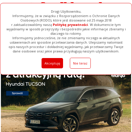
Drogi Użytkowniku,
Informujemy, że w związku z Rozporządzeniem o Ochronie Danych
Osobowych (RODO), które jest stosowane od 25 maja 2018
r.zaktualizowaliśmy naszą
Politykę prywatności
. W dokumencie tym
wyjaśniamy w sposób przejrzysty i bezpośredni jakie informacje zbieramy i
dlaczego to robimy.
Informujemy jednocześnie, że nie zmieniamy niczego w aktualnych
ustawieniach ani sposobie przetwarzania danych. Ulepszamy natomiast
opis naszych procedur i dokładniej wyjaśniamy, jak przetwarzamy Twoje
Galerie
Filmy
Baza Firm
Ogłoszenia
Pełna Wersja
dane osobowe oraz jakie prawa przysługują naszym użytkownikom.
Akceptuję
Nie teraz