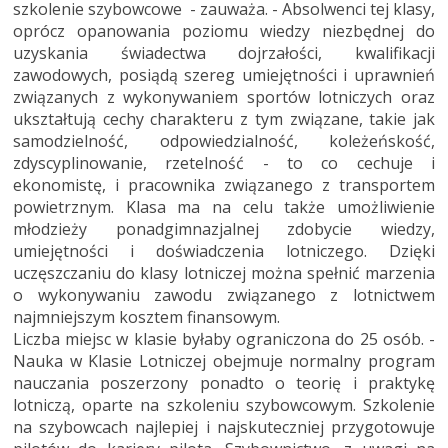
szkolenie szybowcowe - zauważa. - Absolwenci tej klasy,
oprócz opanowania poziomu wiedzy niezbędnej do
uzyskania świadectwa dojrzałości, kwalifikacji
zawodowych, posiądą szereg umiejętności i uprawnień
związanych z wykonywaniem sportów lotniczych oraz
ukształtują cechy charakteru z tym związane, takie jak
samodzielność, odpowiedzialność, koleżeńskość,
zdyscyplinowanie, rzetelność - to co cechuje i
ekonomistę, i pracownika związanego z transportem
powietrznym. Klasa ma na celu także umożliwienie
młodzieży ponadgimnazjalnej zdobycie wiedzy,
umiejętności i doświadczenia lotniczego. Dzięki
uczęszczaniu do klasy lotniczej można spełnić marzenia
o wykonywaniu zawodu związanego z lotnictwem
najmniejszym kosztem finansowym.
Liczba miejsc w klasie byłaby ograniczona do 25 osób. -
Nauka w Klasie Lotniczej obejmuje normalny program
nauczania poszerzony ponadto o teorię i praktykę
lotniczą, oparte na szkoleniu szybowcowym. Szkolenie
na szybowcach najlepiej i najskuteczniej przygotowuje