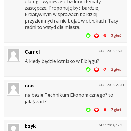
dlatego wymyślasz bzdury i tematy
zastępcze. Proponuję być bardziej
kreatywnym w sprawach bardziej
przyziemnych a nie bujać w obłokach. Tacy
radni to wstyd dla miasta.
-3
Zgłoś
Camel
03.01.2014, 15:31
A kiedy będzie lotnisko w Elblągu?
-7
Zgłoś
ooo
03.01.2014, 22:34
na bazie Technikum Ekonomicznego? to
jakiś żart?
-8
Zgłoś
bzyk
04.01.2014, 12:21