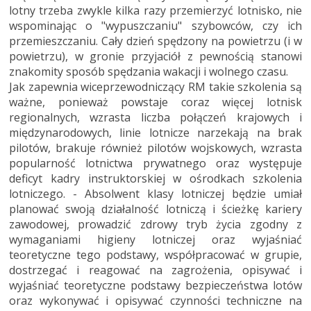
lotny trzeba zwykle kilka razy przemierzyć lotnisko, nie
wspominając o "wypuszczaniu" szybowców, czy ich
przemieszczaniu. Cały dzień spędzony na powietrzu (i w
powietrzu), w gronie przyjaciół z pewnością stanowi
znakomity sposób spędzania wakacji i wolnego czasu.
Jak zapewnia wiceprzewodniczący RM takie szkolenia są
ważne, ponieważ powstaje coraz więcej lotnisk
regionalnych, wzrasta liczba połączeń krajowych i
międzynarodowych, linie lotnicze narzekają na brak
pilotów, brakuje również pilotów wojskowych, wzrasta
popularność lotnictwa prywatnego oraz występuje
deficyt kadry instruktorskiej w ośrodkach szkolenia
lotniczego. - Absolwent klasy lotniczej będzie umiał
planować swoją działalność lotniczą i ścieżkę kariery
zawodowej, prowadzić zdrowy tryb życia zgodny z
wymaganiami higieny lotniczej oraz wyjaśniać
teoretyczne tego podstawy, współpracować w grupie,
dostrzegać i reagować na zagrożenia, opisywać i
wyjaśniać teoretyczne podstawy bezpieczeństwa lotów
oraz wykonywać i opisywać czynności techniczne na