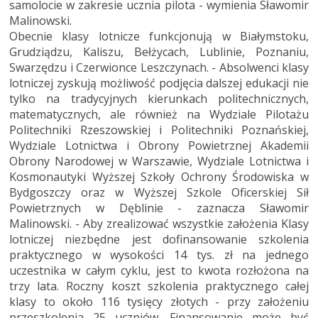
samolocie w zakresie ucznia pilota - wymienia Sławomir
Malinowski.
Obecnie klasy lotnicze funkcjonują w Białymstoku,
Grudziądzu, Kaliszu, Bełżycach, Lublinie, Poznaniu,
Swarzędzu i Czerwionce Leszczynach. - Absolwenci klasy
lotniczej zyskują możliwość podjęcia dalszej edukacji nie
tylko na tradycyjnych kierunkach politechnicznych,
matematycznych, ale również na Wydziale Pilotażu
Politechniki Rzeszowskiej i Politechniki Poznańskiej,
Wydziale Lotnictwa i Obrony Powietrznej Akademii
Obrony Narodowej w Warszawie, Wydziale Lotnictwa i
Kosmonautyki Wyższej Szkoły Ochrony Środowiska w
Bydgoszczy oraz w Wyższej Szkole Oficerskiej Sił
Powietrznych w Dęblinie - zaznacza Sławomir
Malinowski. - Aby zrealizować wszystkie założenia Klasy
lotniczej niezbędne jest dofinansowanie szkolenia
praktycznego w wysokości 14 tys. zł na jednego
uczestnika w całym cyklu, jest to kwota rozłożona na
trzy lata. Roczny koszt szkolenia praktycznego całej
klasy to około 116 tysięcy złotych - przy założeniu
przeszkolenia 25 uczniów. Finansowanie może być