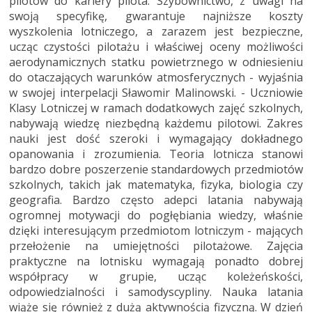
pilotów do kariery pilota. Szybownictwo, z uwagi na
swoją specyfikę, gwarantuje najniższe koszty
wyszkolenia lotniczego, a zarazem jest bezpieczne,
ucząc czystości pilotażu i właściwej oceny możliwości
aerodynamicznych statku powietrznego w odniesieniu
do otaczających warunków atmosferycznych - wyjaśnia
w swojej interpelacji Sławomir Malinowski. - Uczniowie
Klasy Lotniczej w ramach dodatkowych zajęć szkolnych,
nabywają wiedzę niezbędną każdemu pilotowi. Zakres
nauki jest dość szeroki i wymagający dokładnego
opanowania i zrozumienia. Teoria lotnicza stanowi
bardzo dobre poszerzenie standardowych przedmiotów
szkolnych, takich jak matematyka, fizyka, biologia czy
geografia. Bardzo często adepci latania nabywają
ogromnej motywacji do pogłębiania wiedzy, właśnie
dzięki interesującym przedmiotom lotniczym - mających
przełożenie na umiejętności pilotażowe. Zajęcia
praktyczne na lotnisku wymagają ponadto dobrej
współpracy w grupie, ucząc koleżeńskości,
odpowiedzialności i samodyscypliny. Nauka latania
wiąże się również z dużą aktywnością fizyczną. W dzień