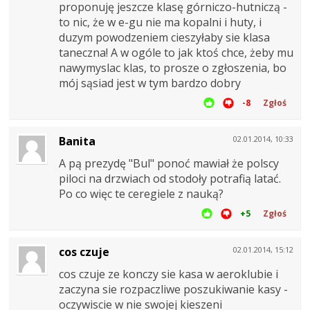
proponuję jeszcze klasę górniczo-hutniczą -
to nic, że w e-gu nie ma kopalni i huty, i
duzym powodzeniem cieszyłaby sie klasa
taneczna! A w ogóle to jak ktoś chce, żeby mu
nawymyslac klas, to prosze o zgłoszenia, bo
mój sąsiad jest w tym bardzo dobry
-8
Zgłoś
Banita
02.01.2014, 10:33
A pą prezydę "Bul" ponoć mawiał że polscy
piloci na drzwiach od stodoły potrafią latać.
Po co więc te ceregiele z nauką?
+5
Zgłoś
cos czuje
02.01.2014, 15:12
cos czuje ze konczy sie kasa w aeroklubie i
zaczyna sie rozpaczliwe poszukiwanie kasy -
oczywiscie w nie swojej kieszeni