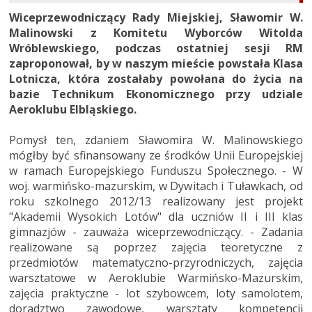
Wiceprzewodniczący Rady Miejskiej, Sławomir W.
Malinowski z Komitetu Wyborców Witolda
Wróblewskiego, podczas ostatniej sesji RM
zaproponował, by w naszym mieście powstała Klasa
Lotnicza, która zostałaby powołana do życia na
bazie Technikum Ekonomicznego przy udziale
Aeroklubu Elbląskiego.
Pomysł ten, zdaniem Sławomira W. Malinowskiego
mógłby być sfinansowany ze środków Unii Europejskiej
w ramach Europejskiego Funduszu Społecznego. - W
woj. warmińsko-mazurskim, w Dywitach i Tuławkach, od
roku szkolnego 2012/13 realizowany jest projekt
"Akademii Wysokich Lotów" dla uczniów II i III klas
gimnazjów - zauważa wiceprzewodniczący. - Zadania
realizowane są poprzez zajęcia teoretyczne z
przedmiotów matematyczno-przyrodniczych, zajęcia
warsztatowe w Aeroklubie Warmińsko-Mazurskim,
zajęcia praktyczne - lot szybowcem, loty samolotem,
doradztwo zawodowe, warsztaty kompetencji