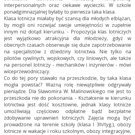
interpersonalnych oraz ciekawe wycieczki. W szkole
ponadgimnazjalnej byłaby to pierwsza taka klasa.
Klasa lotnicza miałaby być szansą dla młodych elblążan,
by mogli oni rozwijać swoje umiejętności w zupełnie
innym niż dotąd kierunku. - Propozycja klas lotniczych
jest wyjątkowo atrakcyjna dla młodzieży, gdyż w
obecnych czasach obserwuje się duże zapotrzebowanie
na specjalistów z dziedziny lotnictwa. Nie tylko na
pilotów cywilnych, wojskowych, czy liniowych, ale także
na personel lotniczy - mechaników i inżynierów - mówi
wiceprzewodniczący.
Co do tej pory stawało na przeszkodzie, by taka klasa
mogła powstać? Ważną rolę niewątpliwie odgrywały
pieniądze. Dla Sławomira W. Malinowskiego nie jest to
przeszkoda nie do pokonania. - Kształcenie w kierunku
lotnictwa jest dość kosztowne, jednak klasy lotnicze
umożliwiają częściowo odpłatne bądź bezpłatne
zdobywanie uprawnień lotniczych. Zajęcia mogą być
prowadzone na terenie szkoły (klasa I 3h/tyg.), obozy
lotnicze w wakacje i roku szkolnym, obozy integracyjne,