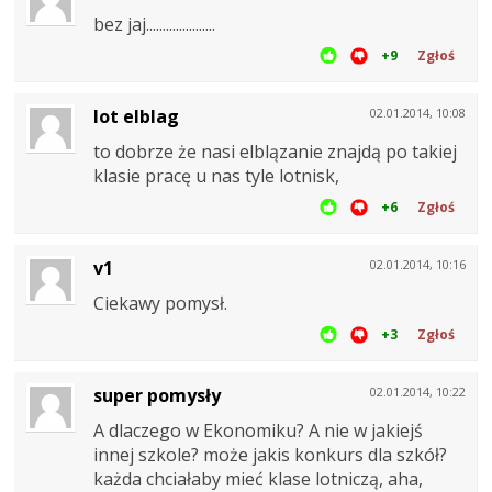
bez jaj.....................
+9
Zgłoś
lot elblag
02.01.2014, 10:08
to dobrze że nasi elblązanie znajdą po takiej
klasie pracę u nas tyle lotnisk,
+6
Zgłoś
v1
02.01.2014, 10:16
Ciekawy pomysł.
+3
Zgłoś
super pomysły
02.01.2014, 10:22
A dlaczego w Ekonomiku? A nie w jakiejś
innej szkole? może jakis konkurs dla szkół?
każda chciałaby mieć klase lotniczą, aha,