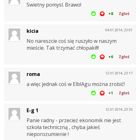
Swietny pomysl. Brawo!
+8
Zgłoś
kicia
04.01.2014, 23:01
No nareszcie coś się ruszyło w naszym
mieście. Tak trzymać chłopaki!!!
+6
Zgłoś
roma
12.01.2014, 23:17
a więc jednak coś w ElblAgu można zrobić!
+1
Zgłoś
E-g 1
12.01.2014, 23:35
Panie radny - przecież ekonomik nie jest
szkoła techniczną , chyba jakieś
nieporozumienie !