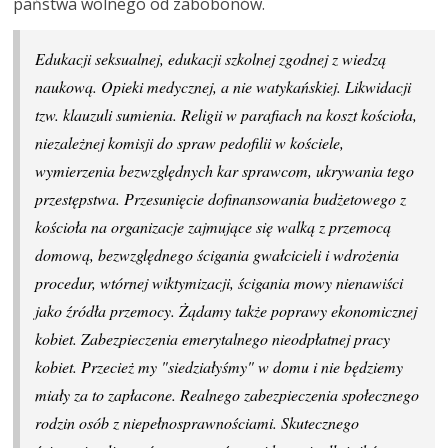
państwa wolnego od zabobonów.
E
dukacji seksualnej, edukacji szkolnej zgodnej z wiedzą
naukową. Opieki medycznej, a nie watykańskiej. Likwidacji
tzw. klauzuli sumienia. Religii w parafiach na koszt kościoła,
niezależnej komisji do spraw pedofilii w kościele,
wymierzenia bezwzględnych kar sprawcom, ukrywania tego
przestępstwa. Przesunięcie dofinansowania budżetowego z
kościoła na organizacje zajmujące się walką z przemocą
domową, bezwzględnego ścigania gwałcicieli i wdrożenia
procedur, wtórnej wiktymizacji, ścigania mowy nienawiści
jako źródła przemocy. Żądamy także poprawy ekonomicznej
kobiet. Zabezpieczenia emerytalnego nieodpłatnej pracy
kobiet. Przecież my
"
siedziałyśmy
"
w domu i nie będziemy
miały za to zapłacone. Realnego zabezpieczenia społecznego
rodzin osób z niepełnosprawnościami. Skutecznego