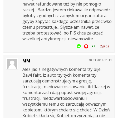
nawet refundowane też by nie pomogło
raczej... Bardzo jestem ciekawa ile odpowiedzi
byłoby zgodnych z zamysłem organizatora
gdyby zapytać każdego uczestnika przeciwko
czemu protestuje... Słyszałam nawet, że
trzeba protestować, bo PIS chce zakazać
wszelkiej antykncepcji...niesamowite...
+4
Zgłoś
MM
10.03.2017, 21:19
Ależ jad z negatywnych komentarzy bije.
Bawi fakt, iz autorzy tych komentarzy
zarzucają demonstrujacym agresję,
frustrację, niedowartosciowanie, itd.Raczej w
komentarzach dają upust swojej agresji,
frustracji, niedowartosciowaniu i
wszystkiemu temu co zarzucają odważnym
kobietom, którym chciało się chcieć. W Dzień
Kobiet składa się Kobietom życzenia, a nie