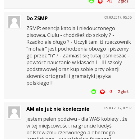
-13
Zgłoś
Do ZSMP
09.03.2017, 05:05
ZSMP: esencja katola i niedouczonego
pisowca. Ciulu - chodziłeś do szkoły ? -
Rzadko ale długo ? - Uczyli tam, iż rzeczownik
"mohair" jest pochodzenia obcego i piszemy
go przez "h" ? - Zamiast się tutaj ośmieszać -
powtórz nauczanie w klasach I - III szkoły
podstawowej oraz kup sobie przy okazji
słownik ortografii i gramatyki języka
polskiego !!
-3
Zgłoś
AM ale już nie koniecznie
09.03.2017, 07:37
jestem pełen podziwu - dla WAS kobiety , że
w tej miejscowości, na gruncie kiedyś
bolszewizmu czerwonego a obecnego