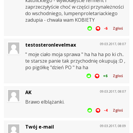
katolickiego - wywołałyście ferment i
zaprzeczyłyście choć w części przynależności
do wschodniego, lumpenproletariackiego
zadupia - chwała wam KOBIETY
-6
Zgłoś
testosteronlevelmax
09.03.2017, 08:07
" moje ciało moja sprawa " ha ha ha po ki ch..
te starsze panie tak przychodnię okupują :D ,
po pigółkę "dzień PO " ha ha
+6
Zgłoś
AK
09.03.2017, 08:07
Brawo elblążanki.
-4
Zgłoś
Twój e-mail
09.03.2017, 08:09