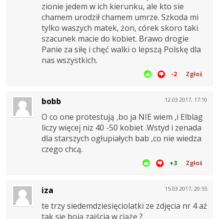
zionie jedem w ich kierunku, ale kto sie
chamem urodził chamem umrze. Szkoda mi
tylko waszych matek, żon, córek skoro taki
szacunek macie do kobiet. Brawo drogie
Panie za siłę i chęć walki o lepszą Polskę dla
nas wszystkich.
-2
Zgłoś
bobb
12.03.2017, 17:10
O co one protestują ,bo ja NIE wiem ,i Elblag
liczy więcej niz 40 -50 kobiet .Wstyd i zenada
dla starszych ogłupiałych bab ,co nie wiedza
czego chcą.
+3
Zgłoś
iza
15.03.2017, 20:55
te trzy siedemdziesięciolatki ze zdjęcia nr 4 aż
tak się boją zajścia w ciążę ?