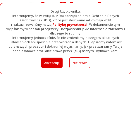
Drogi Użytkowniku,
Informujemy, że w związku z Rozporządzeniem o Ochronie Danych
Osobowych (RODO), które jest stosowane od 25 maja 2018
r.zaktualizowaliśmy naszą
Politykę prywatności
. W dokumencie tym
wyjaśniamy w sposób przejrzysty i bezpośredni jakie informacje zbieramy i
dlaczego to robimy.
Informujemy jednocześnie, że nie zmieniamy niczego w aktualnych
Galerie
Pełna Wersja
ustawieniach ani sposobie przetwarzania danych. Ulepszamy natomiast
opis naszych procedur i dokładniej wyjaśniamy, jak przetwarzamy Twoje
Filmy
Baza Firm
Ogłoszenia
dane osobowe oraz jakie prawa przysługują naszym użytkownikom.
Akceptuję
Nie teraz