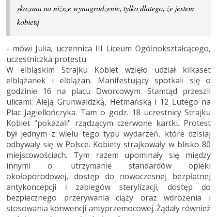
skazana na niższe wynagrodzenie, tylko dlatego, że jestem
kobietą
- mówi
Julia, uczennica III Liceum Ogólnokształcącego,
uczestniczka protestu.
W elbląskim Strajku Kobiet wzięło udział kilkaset
elblążanek i elblążan. Manifestujący spotkali się o
godzinie 16 na placu Dworcowym. Stamtąd przeszli
ulicami: Aleją Grunwaldzką, Hetmańską i 12 Lutego na
Plac Jagiellończyka. Tam o godz. 18 uczestnicy Strajku
Kobiet
"
pokazali
"
rządzącym czerwone kartki. Protest
był jednym z wielu tego typu wydarzeń, które dzisiaj
odbywały się w Polsce. Kobiety strajkowały w blisko 80
miejscowościach. Tym razem upominały się między
innymi o: utrzymanie standardów opieki
okołoporodowej, dostęp do nowoczesnej bezpłatnej
antykoncepcji i zabiegów sterylizacji, dostęp do
bezpiecznego przerywania ciąży oraz wdrożenia i
stosowania konwencji
antyprzemocowej
. Żądały również