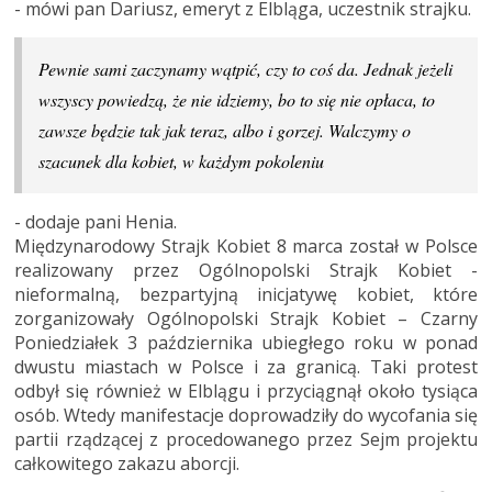
- mówi
pan Dariusz, emeryt z Elbląga, uczestnik strajku.
Pewnie sami zaczynamy wątpić, czy to coś da. Jednak jeżeli
wszyscy powiedzą, że nie idziemy, bo to się nie opłaca, to
zawsze będzie tak jak teraz, albo i gorzej. Walczymy o
szacunek dla kobiet, w każdym
pokoleniu
- dodaje
pani Henia.
Międzynarodowy Strajk Kobiet 8 marca został w Polsce
realizowany przez Ogólnopolski Strajk
Kobiet -
nieformalną
, bezpartyjną inicjatywę kobiet, które
zorganizowały Ogólnopolski Strajk Kobiet – Czarny
Poniedziałek 3 października ubiegłego roku w ponad
dwustu miastach w Polsce i za granicą. Taki protest
odbył się również w Elblągu i przyciągnął około tysiąca
osób. Wtedy manifestacje doprowadziły do wycofania się
partii rządzącej z procedowanego przez Sejm projektu
całkowitego zakazu aborcji.