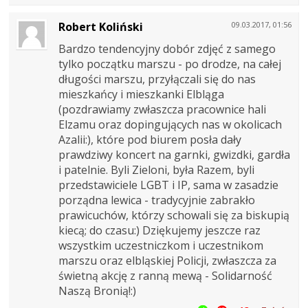
Robert Koliński
09.03.2017, 01:56
Bardzo tendencyjny dobór zdjęć z samego
tylko początku marszu - po drodze, na całej
długości marszu, przyłączali się do nas
mieszkańcy i mieszkanki Elbląga
(pozdrawiamy zwłaszcza pracownice hali
Elzamu oraz dopingujących nas w okolicach
Azalii:), które pod biurem posła dały
prawdziwy koncert na garnki, gwizdki, gardła
i patelnie. Byli Zieloni, była Razem, byli
przedstawiciele LGBT i IP, sama w zasadzie
porządna lewica - tradycyjnie zabrakło
prawicuchów, którzy schowali się za biskupią
kiecą; do czasu:) Dziękujemy jeszcze raz
wszystkim uczestniczkom i uczestnikom
marszu oraz elbląskiej Policji, zwłaszcza za
świetną akcję z ranną mewą - Solidarność
Naszą Bronią!:)