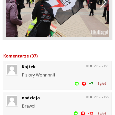
Komentarze (37)
Kajtek
08.03.2017, 21:21
Pisiory Wonnnn!!!
+7
Zgłoś
nadzieja
08.03.2017, 21:25
Brawo!
-12
Zgłoś