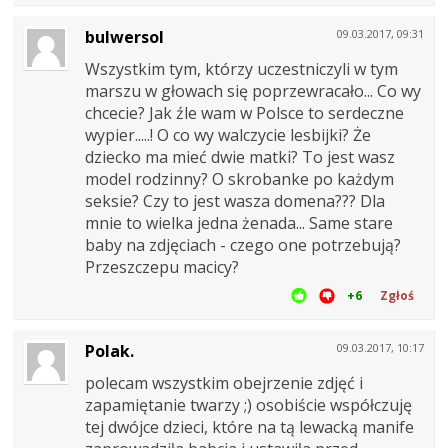
bulwersol
09.03.2017, 09:31
Wszystkim tym, którzy uczestniczyli w tym
marszu w głowach się poprzewracało... Co wy
chcecie? Jak źle wam w Polsce to serdeczne
wypier.....! O co wy walczycie lesbijki? Że
dziecko ma mieć dwie matki? To jest wasz
model rodzinny? O skrobanke po każdym
seksie? Czy to jest wasza domena??? Dla
mnie to wielka jedna żenada... Same stare
baby na zdjęciach - czego one potrzebują?
Przeszczepu macicy?
+6
Zgłoś
Polak.
09.03.2017, 10:17
polecam wszystkim obejrzenie zdjęć i
zapamiętanie twarzy ;) osobiście współczuję
tej dwójce dzieci, które na tą lewacką manife