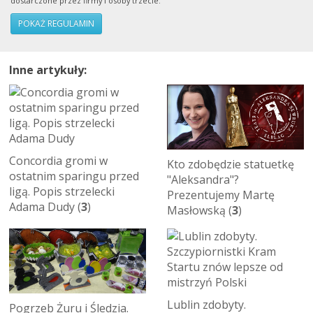
dostarczone przez firmy i osoby trzecie.
POKAŻ REGULAMIN
Inne artykuły:
Concordia gromi w
Kto zdobędzie statuetkę
ostatnim sparingu przed
"Aleksandra"?
ligą. Popis strzelecki
Prezentujemy Martę
Adama Dudy (
3
)
Masłowską (
3
)
Lublin zdobyty.
Pogrzeb Żuru i Śledzia.