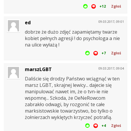
+12
Zgłoś
ed
09.03.2017, 09:01
dobrze że dużo zdjęć zapamiętamy twarze
kobiet pełnych agresji ! do psychologa a nie
na ulice wyłażą !
+7
Zgłoś
marszLGBT
09.03.2017, 09:04
Daliście się drodzy Państwo wciągnąć w ten
marsz LGBT, skrajnej lewicy... dajecie się
manipulować nawet im, że o tvn-ie nie
wspomnę... Szkoda, że OeNeRowcom
zabrakło odwagi, by rozgonić te całe
marksistowskie towarzystwo, bo tylko o
żołnierzach wyklętych krzyczeć potrafią.
+4
Zgłoś