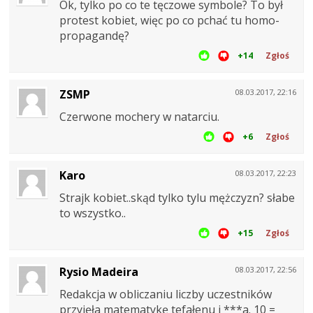
Ok, tylko po co te tęczowe symbole? To był
protest kobiet, więc po co pchać tu homo-
propagandę?
+14
Zgłoś
ZSMP
08.03.2017, 22:16
Czerwone mochery w natarciu.
+6
Zgłoś
Karo
08.03.2017, 22:23
Strajk kobiet..skąd tylko tylu mężczyzn? słabe
to wszystko..
+15
Zgłoś
Rysio Madeira
08.03.2017, 22:56
Redakcja w obliczaniu liczby uczestników
przyjęła matematykę tefałenu i ***a. 10 =