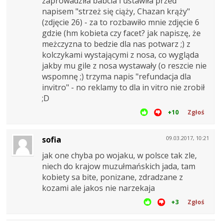
zaprowadziła babcia i ustawiła przed
napisem "strzeż się ciąży, Chazan krąży"
(zdjęcie 26) - za to rozbawiło mnie zdjęcie 6
gdzie (hm kobieta czy facet? jak napiszę, że
meżczyzna to bedzie dla nas potwarz ;) z
kolczykami wystającymi z nosa, co wygląda
jakby mu gile z nosa wystawały (o reszcie nie
wspomnę ;) trzyma napis "refundacja dla
invitro" - no reklamy to dla in vitro nie zrobił
;D
+10
Zgłoś
sofia
09.03.2017, 10:21
jak one chyba po wojaku, w polsce tak zle,
niech do krajow muzułmańskich jada, tam
kobiety sa bite, ponizane, zdradzane z
kozami ale jakos nie narzekaja
+3
Zgłoś