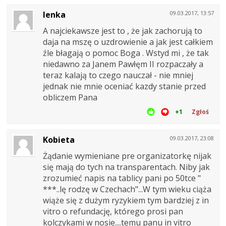
lenka
09.03.2017, 13:57
A najciekawsze jest to , że jak zachorują to
daja na mszę o uzdrowienie a jak jest całkiem
źle błagają o pomoc Boga . Wstyd mi , że tak
niedawno za Janem Pawłęm II rozpaczały a
teraz kalają to czego nauczał - nie mniej
jednak nie mnie oceniać kazdy stanie przed
obliczem Pana
+1
Zgłoś
Kobieta
09.03.2017, 23:08
Żądanie wymieniane pre organizatorkę nijak
się mają do tych na transparentach. Niby jak
zrozumieć napis na tablicy pani po 50tce "
***..lę rodzę w Czechach"...W tym wieku ciąża
wiąże się z dużym ryzykiem tym bardziej z in
vitro o refundację, którego prosi pan
kolczykami w nosie....temu panu in vitro