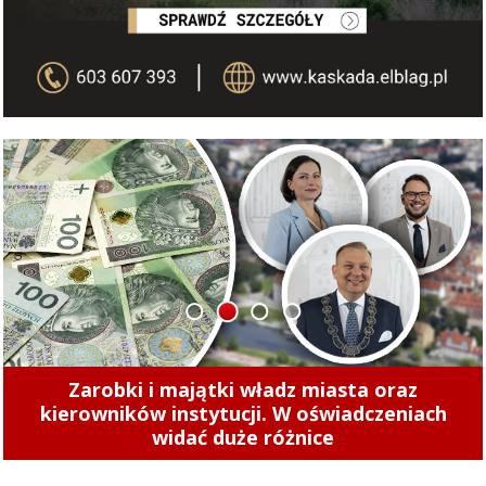
1
2
3
4
Tak zarabiają szefowie miejskich spółek.
Zajrzeliśmy do ich oświadczeń majątkowych