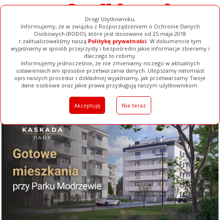
Drogi Użytkowniku,
Informujemy, że w związku z Rozporządzeniem o Ochronie Danych
Osobowych (RODO), które jest stosowane od 25 maja 2018
r.zaktualizowaliśmy naszą
Politykę prywatności
. W dokumencie tym
wyjaśniamy w sposób przejrzysty i bezpośredni jakie informacje zbieramy i
dlaczego to robimy.
Informujemy jednocześnie, że nie zmieniamy niczego w aktualnych
ustawieniach ani sposobie przetwarzania danych. Ulepszamy natomiast
opis naszych procedur i dokładniej wyjaśniamy, jak przetwarzamy Twoje
Galerie
Filmy
Baza Firm
Ogłoszenia
Pełna Wersja
dane osobowe oraz jakie prawa przysługują naszym użytkownikom.
Akceptuję
Nie teraz