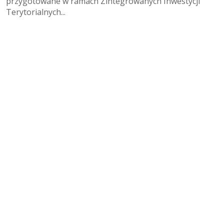
przygotowane w ramach Zintegrowanych Inwestycji
Terytorialnych...