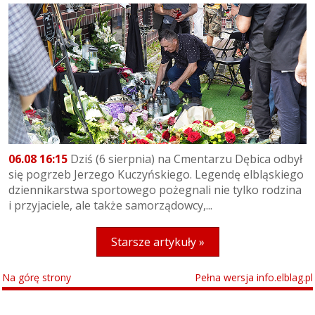
06.08 16:15
Dziś (6 sierpnia) na Cmentarzu Dębica odbył
się pogrzeb Jerzego Kuczyńskiego. Legendę elbląskiego
dziennikarstwa sportowego pożegnali nie tylko rodzina
i przyjaciele, ale także samorządowcy,...
Starsze artykuły »
Na górę strony
Pełna wersja info.elblag.pl