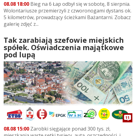
08.08 18:00
Bieg na 6 Łap odbył się w sobotę, 8 sierpnia.
Wolontariusze przemierzyli z czworonogami dystans ok.
5 kilometrów, prowadzący ścieżkami Bażantarni. Zobacz
galerię zdjęć z...
Tak zarabiają szefowie miejskich
spółek. Oświadczenia majątkowe
pod lupą
11
08.08 15:00
Zarobki sięgające ponad 300 tys. zł,
mieszkania warte setki tysięcy, auta, oszczędności, i