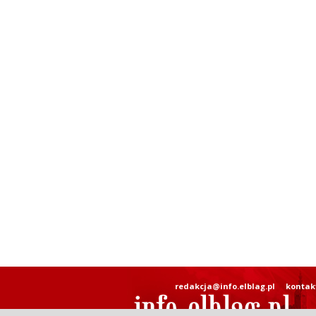
redakcja@info.elblag.pl
kontak