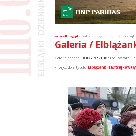
info.elblag.pl
-
Galerie zdjęć
- Elblążanki zastraj
Galeria / Elblążan
Galeria dodana:
08.03.2017 21:30
/ Fot. Ryszard Bie
Elblążanki zastrajkowały
Przejdź do artykułu: