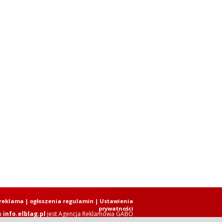
reklama
|
ogłoszenia regulamin
| Ustawienia
prywatności
u
info.elblag.pl
jest
Agencja Reklamowa GABO