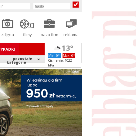
zdjęcia
filmy
baza firm
reklama
13°
YPADKI
Min. 0°
Max. 0°
pozostałe
Ciśnienie: 1022
kategorie
hPa