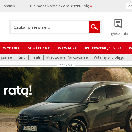
, Dominik
Nie masz konta?
Zarejestruj się
»
ogłoszenia
WYBORY
SPOŁECZNE
WYWIADY
INTERWENCJE INFO
W
lążanie
Kino
Teatr
Mistrzowie Parkowania
Witamy w Elblągu
REKLAMA