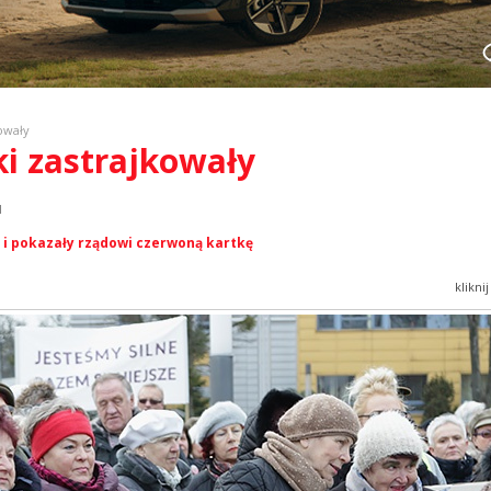
kowały
ki zastrajkowały
l
 i pokazały rządowi czerwoną kartkę
klikni