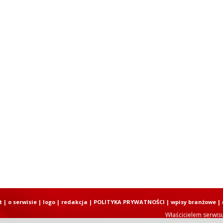
t
|
o serwisie
|
logo
|
redakcja
|
POLITYKA PRYWATNOŚCI
|
wpisy branżowe
|
Właścicielem serwis