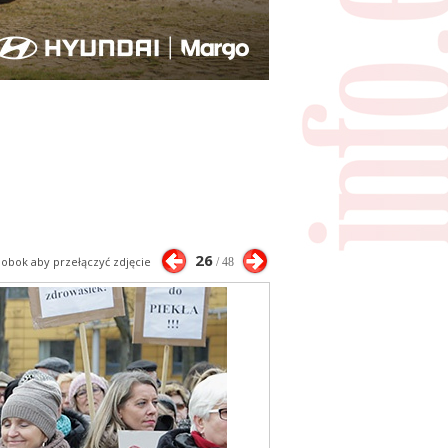
26
j obok aby przełączyć zdjęcie
/ 48