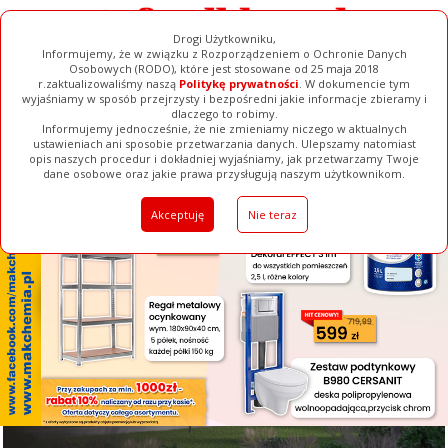
Drogi Użytkowniku,
Informujemy, że w związku z Rozporządzeniem o Ochronie Danych
Osobowych (RODO), które jest stosowane od 25 maja 2018
r.zaktualizowaliśmy naszą
Politykę prywatności
. W dokumencie tym
wyjaśniamy w sposób przejrzysty i bezpośredni jakie informacje zbieramy i
[ ZAMKNIJ ]
dlaczego to robimy.
Informujemy jednocześnie, że nie zmieniamy niczego w aktualnych
ustawieniach ani sposobie przetwarzania danych. Ulepszamy natomiast
opis naszych procedur i dokładniej wyjaśniamy, jak przetwarzamy Twoje
Galerie
Filmy
Baza Firm
Ogłoszenia
Pełna Wersja
dane osobowe oraz jakie prawa przysługują naszym użytkownikom.
Akceptuję
Nie teraz