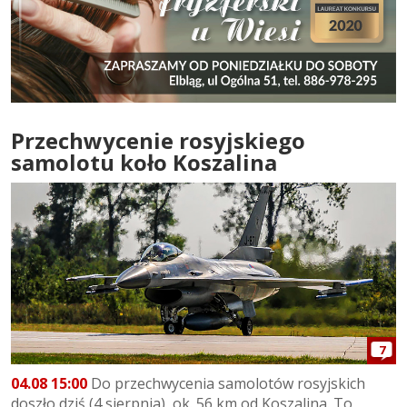
Przechwycenie rosyjskiego
samolotu koło Koszalina
7
04.08 15:00
Do przechwycenia samolotów rosyjskich
doszło dziś (4 sierpnia), ok. 56 km od Koszalina. To