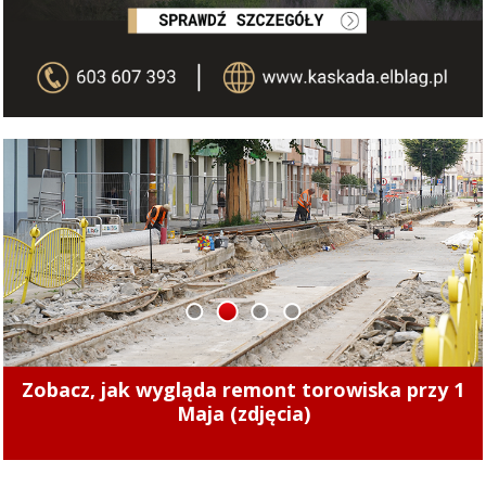
1
2
3
4
Zmiany cen ciepła w Elblągu. Nowe stawki
zaczęły obowiązywać od 1 sierpnia 2026 r.