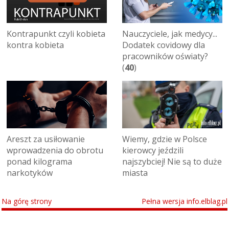
Kontrapunkt czyli kobieta
Nauczyciele, jak medycy...
kontra kobieta
Dodatek covidowy dla
pracowników oświaty?
(
40
)
Areszt za usiłowanie
Wiemy, gdzie w Polsce
wprowadzenia do obrotu
kierowcy jeździli
ponad kilograma
najszybciej! Nie są to duże
narkotyków
miasta
Na górę strony
Pełna wersja info.elblag.pl