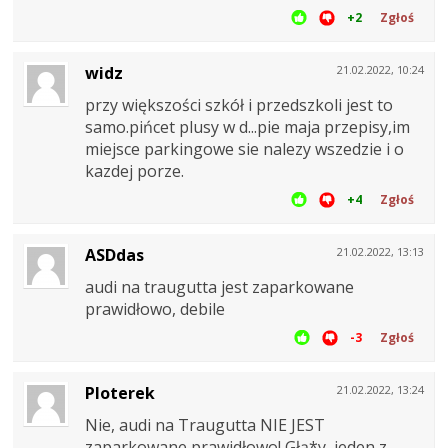
+2
Zgłoś
widz
21.02.2022, 10:24
przy większości szkół i przedszkoli jest to
samo.pińcet plusy w d...pie maja przepisy,im
miejsce parkingowe sie nalezy wszedzie i o
kazdej porze.
+4
Zgłoś
ASDdas
21.02.2022, 13:13
audi na traugutta jest zaparkowane
prawidłowo, debile
-3
Zgłoś
Ploterek
21.02.2022, 13:24
Nie, audi na Traugutta NIE JEST
zaparkowane prawidłowo! Głą*y, jeden z