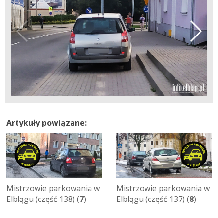
Artykuły powiązane:
Mistrzowie parkowania w
Mistrzowie parkowania w
Elblągu (część 138) (
7
)
Elblągu (część 137) (
8
)