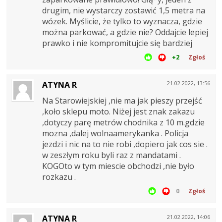
drugim, nie wystarczy zostawić 1,5 metra na
wózek. Myślicie, że tylko to wyznacza, gdzie
można parkować, a gdzie nie? Oddajcie lepiej
prawko i nie kompromitujcie się bardziej
+2
Zgłoś
ATYNA R
21.02.2022, 13:56
Na Starowiejskiej ,nie ma jak pieszy przejść
,koło sklepu moto. Niżej jest znak zakazu
,dotyczy parę metrów chodnika z 10 m.gdzie
mozna ,dalej wolnaamerykanka . Policja
jezdzi i nic na to nie robi ,dopiero jak cos sie .
w zeszłym roku byli raz z mandatami .
KOGOto w tym miescie obchodzi ,nie było
rozkazu .
0
Zgłoś
ATYNA R
21.02.2022, 14:06