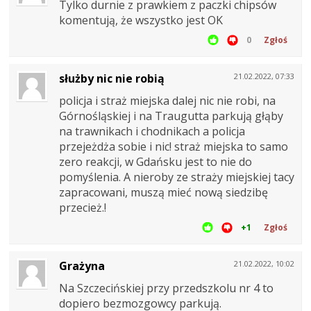
Tylko durnie z prawkiem z paczki chipsów
komentują, że wszystko jest OK
0
Zgłoś
służby nic nie robią
21.02.2022, 07:33
policja i straż miejska dalej nic nie robi, na
Górnośląskiej i na Traugutta parkują głąby
na trawnikach i chodnikach a policja
przejeżdża sobie i nic! straż miejska to samo
zero reakcji, w Gdańsku jest to nie do
pomyślenia. A nieroby ze straży miejskiej tacy
zapracowani, muszą mieć nową siedzibę
przecież.!
+1
Zgłoś
Grażyna
21.02.2022, 10:02
Na Szczecińskiej przy przedszkolu nr 4 to
dopiero bezmozgowcy parkują.