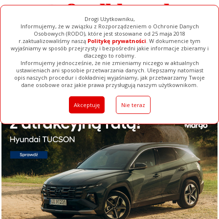
Drogi Użytkowniku,
Informujemy, że w związku z Rozporządzeniem o Ochronie Danych
Osobowych (RODO), które jest stosowane od 25 maja 2018
r.zaktualizowaliśmy naszą
Politykę prywatności
. W dokumencie tym
wyjaśniamy w sposób przejrzysty i bezpośredni jakie informacje zbieramy i
dlaczego to robimy.
Informujemy jednocześnie, że nie zmieniamy niczego w aktualnych
ustawieniach ani sposobie przetwarzania danych. Ulepszamy natomiast
opis naszych procedur i dokładniej wyjaśniamy, jak przetwarzamy Twoje
Galerie
Filmy
Baza Firm
Ogłoszenia
Pełna Wersja
dane osobowe oraz jakie prawa przysługują naszym użytkownikom.
Akceptuję
Nie teraz