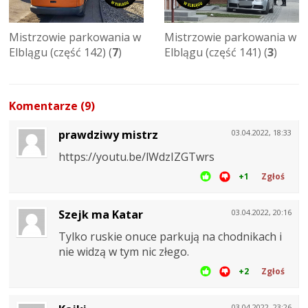
Mistrzowie parkowania w
Mistrzowie parkowania w
Elblągu (część 142) (
7
)
Elblągu (część 141) (
3
)
Komentarze (9)
prawdziwy mistrz
03.04.2022, 18:33
https://youtu.be/lWdzIZGTwrs
+1
Zgłoś
Szejk ma Katar
03.04.2022, 20:16
Tylko ruskie onuce parkują na chodnikach i
nie widzą w tym nic złego.
+2
Zgłoś
03.04.2022, 23:26