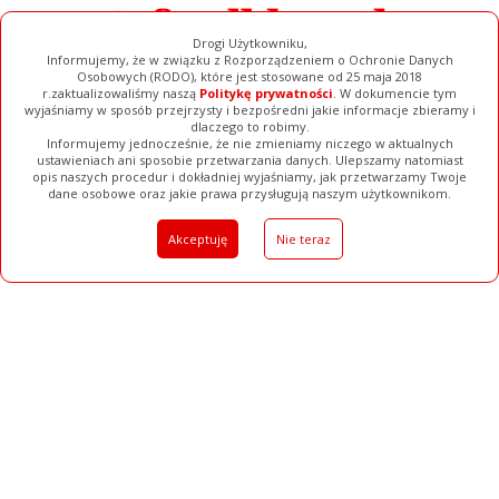
Drogi Użytkowniku,
Informujemy, że w związku z Rozporządzeniem o Ochronie Danych
Osobowych (RODO), które jest stosowane od 25 maja 2018
r.zaktualizowaliśmy naszą
Politykę prywatności
. W dokumencie tym
wyjaśniamy w sposób przejrzysty i bezpośredni jakie informacje zbieramy i
dlaczego to robimy.
Informujemy jednocześnie, że nie zmieniamy niczego w aktualnych
ustawieniach ani sposobie przetwarzania danych. Ulepszamy natomiast
opis naszych procedur i dokładniej wyjaśniamy, jak przetwarzamy Twoje
Galerie
Filmy
Baza Firm
Ogłoszenia
Pełna Wersja
dane osobowe oraz jakie prawa przysługują naszym użytkownikom.
Akceptuję
Nie teraz