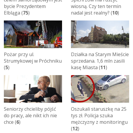
bycie Prezydentem
wiosną. Czy ten termin
Elbląga (
75
)
nadal jest realny? (
10
)
Pożar przy ul.
Działka na Starym Mieście
Strumykowej w Próchniku
sprzedana. 1,6 mln zasili
(
5
)
kasę Miasta (
11
)
Seniorzy chcieliby pójść
Oszukali staruszkę na 25
do pracy, ale nikt ich nie
tys zł. Policja szuka
chce (
6
)
mężczyzny z monitoringu
(
12
)