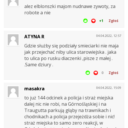
alez elblonszki majom nudnawe zywoty, za
robote a nie
+1
Zgłoś
ATYNA R
04.04.2022, 12:57
Gdzie służby się podziały smieciarki nie maja
jak przejechać niby ulica starowiejska . jaka
to ulica po rusku diaczenki ,pisze z małej .
.Same dziury .
0
Zgłoś
masakra
04.04.2022, 15:09
to już 144 odcinek a policja i straż miejska
dalej nic nie robi, na Górnośląskiej i na
Traugutta parkują głąby na trawnikach i
chodnikach a policja przejeżdża sobie i nic!
straż miejska to samo zero reakcji, w