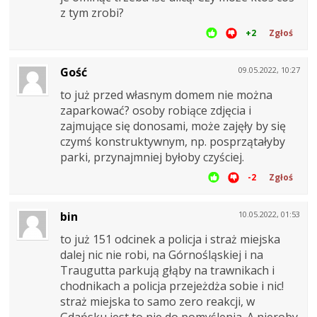
z tym zrobi?
+2
Zgłoś
Gość
09.05.2022, 10:27
to już przed własnym domem nie można
zaparkować? osoby robiące zdjęcia i
zajmujące się donosami, może zajęły by się
czymś konstruktywnym, np. posprzątałyby
parki, przynajmniej byłoby czyściej.
-2
Zgłoś
bin
10.05.2022, 01:53
to już 151 odcinek a policja i straż miejska
dalej nic nie robi, na Górnośląskiej i na
Traugutta parkują głąby na trawnikach i
chodnikach a policja przejeżdża sobie i nic!
straż miejska to samo zero reakcji, w
Gdańsku jest to nie do pomyślenia. A nieroby