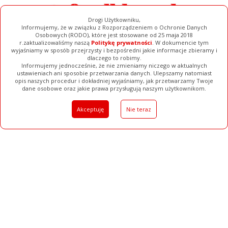
Drogi Użytkowniku,
Informujemy, że w związku z Rozporządzeniem o Ochronie Danych
Osobowych (RODO), które jest stosowane od 25 maja 2018
r.zaktualizowaliśmy naszą
Politykę prywatności
. W dokumencie tym
wyjaśniamy w sposób przejrzysty i bezpośredni jakie informacje zbieramy i
dlaczego to robimy.
Informujemy jednocześnie, że nie zmieniamy niczego w aktualnych
ustawieniach ani sposobie przetwarzania danych. Ulepszamy natomiast
opis naszych procedur i dokładniej wyjaśniamy, jak przetwarzamy Twoje
Galerie
Filmy
Baza Firm
Ogłoszenia
Pełna Wersja
dane osobowe oraz jakie prawa przysługują naszym użytkownikom.
Akceptuję
Nie teraz