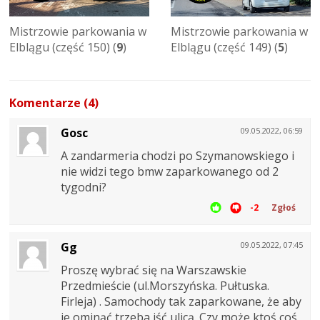
Mistrzowie parkowania w
Mistrzowie parkowania w
Elblągu (część 150) (
9
)
Elblągu (część 149) (
5
)
Komentarze (4)
Gosc
09.05.2022, 06:59
A zandarmeria chodzi po Szymanowskiego i
nie widzi tego bmw zaparkowanego od 2
tygodni?
-2
Zgłoś
Gg
09.05.2022, 07:45
Proszę wybrać się na Warszawskie
Przedmieście (ul.Morszyńska. Pułtuska.
Firleja) . Samochody tak zaparkowane, że aby
je ominąć trzeba iść ulicą. Czy może ktoś coś