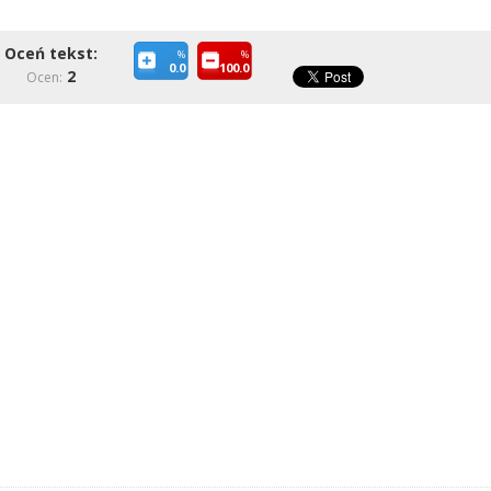
Oceń tekst:
%
%
0.0
100.0
2
Ocen: