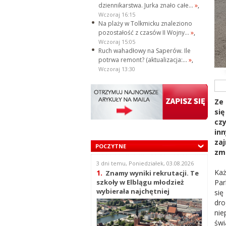
dziennikarstwa. Jurka znało całe...
»
,
Wczoraj 16:15
Na plaży w Tolkmicku znaleziono
pozostałość z czasów II Wojny...
»
,
Wczoraj 15:05
Ruch wahadłowy na Saperów. Ile
potrwa remont? (aktualizacja:...
»
,
Wczoraj 13:30
Ze
się
cz
in
za
POCZYTNE
zmi
3 dni temu, Poniedziałek, 03.08.2026
Każ
1.
Znamy wyniki rekrutacji. Te
Par
szkoły w Elblągu młodzież
wybierała najchętniej
się
dr
ni
świ