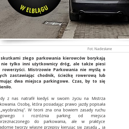
Fot. Nadesłane
 skutkami złego parkowania kierowców borykają
 nie tylko inni użytkownicy dróg, ale także piesi
y rowerzyści. Mistrzowie Parkowania nie myślą o
nych zastawiając chodnik, ścieżkę rowerową lub
jmując dwa miejsca parkingowe. Czas, by to się
eniło.
dy z nas natrafił kiedyś w swoim życiu na Mistrza
kowania. Osobę, która posiadając prawo jazdy popisała
 „wyobraźnią”. W teorii zna ona bowiem zasady ruchu
ogowego i rozróżnia parking od miejsca
eprzeznaczonego do parkowania, ale w praktyce
adomie tworzy własne przepisy kierując się zasadą „ ja