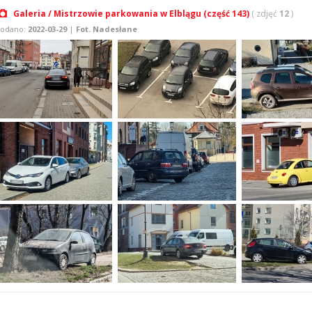
Galeria / Mistrzowie parkowania w Elblągu (część 143)
( zdjęć
12
)
odano:
2022-03-29
|
Fot. Nadesłane