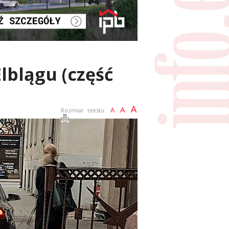
lblągu (część
A
A
A
Rozmiar tekstu: