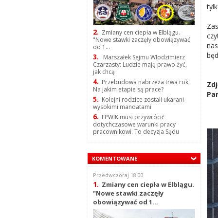
tyl
Zas
2.
Zmiany cen ciepła w Elblągu.
czy
"Nowe stawki zaczęły obowiązywać
nas
od 1...
będ
3.
Marszałek Sejmu Włodzimierz
Czarzasty: Ludzie mają prawo żyć,
jak chcą
4.
Przebudowa nabrzeża trwa rok.
Zd
Na jakim etapie są prace?
Par
5.
Kolejni rodzice zostali ukarani
wysokimi mandatami
6.
EPWiK musi przywrócić
dotychczasowe warunki pracy
pracownikowi. To decyzja Sądu
KOMENTOWANE
Przedwczoraj 18:00
1.
Zmiany cen ciepła w Elblągu.
"Nowe stawki zaczęły
obowiązywać od 1...