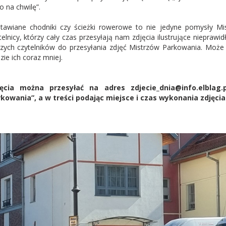
ko na chwilę”.
tawiane chodniki czy ścieżki rowerowe to nie jedyne pomysły Mi
telnicy, którzy cały czas przesyłają nam zdjęcia ilustrujące niepr
zych czytelników do przesyłania zdjęć Mistrzów Parkowania. Może p
zie ich coraz mniej.
jęcia można przesyłać na adres zdjecie_dnia@info.elblag
kowania”, a w treści podając miejsce i czas wykonania zdjęcia o