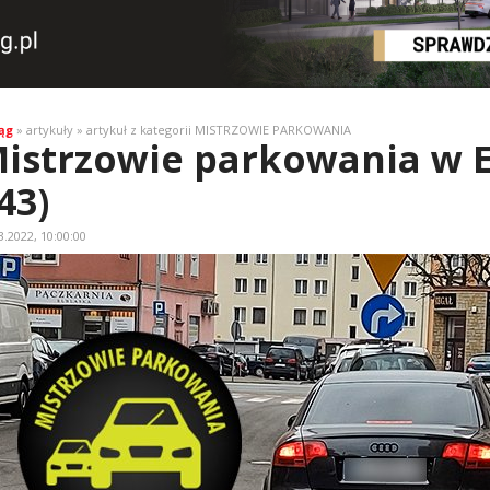
ąg
» artykuły » artykuł z kategorii MISTRZOWIE PARKOWANIA
istrzowie parkowania w E
43)
3.2022, 10:00:00