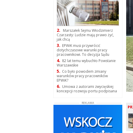
2.
Marszałek Sejmu Włodzimierz
Czarzasty: Ludzie mają prawo żyć,
jak chcą
3.
EPWiK musi przywrócić
dotychczasowe warunki pracy
pracownikowi. To decyzja Sądu
4.
82 lat temu wybuchło Powstanie
Warszawskie
5.
Co było powodem zmiany
warunków pracy pracowników
EPWiK?
6.
Umowa z autorami zwycięskiej
koncepcji rozwoju portu podpisana
REKLAMA
PR