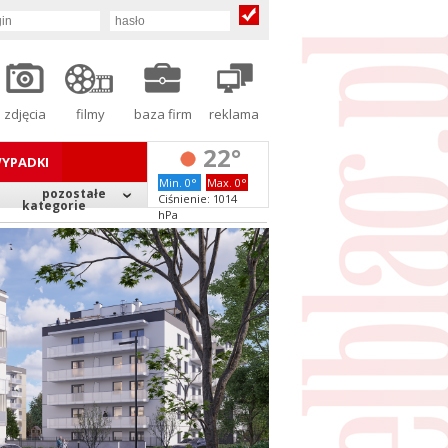
zdjęcia
filmy
baza firm
reklama
22°
YPADKI
Min. 0°
Max. 0°
pozostałe
Ciśnienie: 1014
kategorie
hPa