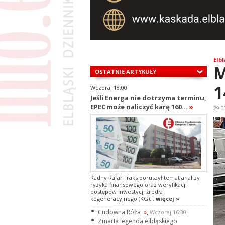
Elbl
M
OSTATNIE ARTYKUŁY
1
Wczoraj 18:00
Jeśli Energa nie dotrzyma terminu,
EPEC może naliczyć karę 160...
»
29.0
Radny Rafał Traks poruszył temat analizy
ryzyka finansowego oraz weryfikacji
postępów inwestycji źródła
kogeneracyjnego (KG)...
więcej »
Cudowna Róża
»
,
Wczoraj 16:30
Zmarła legenda elbląskiego