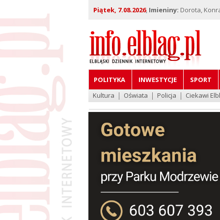
Piątek, 7.08.2026
,
Imieniny:
Dorota, Konra
POLITYKA
INWESTYCJE
SPORT
Kultura
Oświata
Policja
Ciekawi Elb