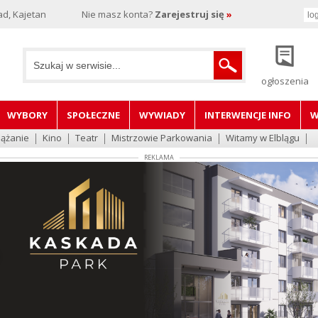
d, Kajetan
Nie masz konta?
Zarejestruj się
»
ogłoszenia
WYBORY
SPOŁECZNE
WYWIADY
INTERWENCJE INFO
W
lążanie
Kino
Teatr
Mistrzowie Parkowania
Witamy w Elblągu
REKLAMA