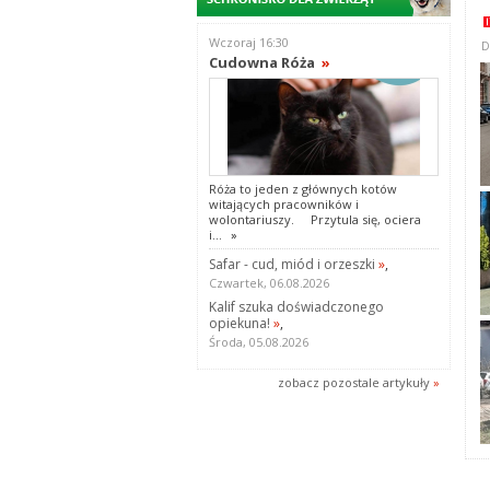
Wczoraj 16:30
D
Cudowna Róża
»
Róża to jeden z głównych kotów
witających pracowników i
wolontariuszy. Przytula się, ociera
i...
»
Safar - cud, miód i orzeszki
»
,
Czwartek, 06.08.2026
Kalif szuka doświadczonego
opiekuna!
»
,
Środa, 05.08.2026
zobacz pozostale artykuły
»