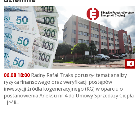
4
06.08 18:00
Radny Rafał Traks poruszył temat analizy
ryzyka finansowego oraz weryfikacji postępów
inwestycji źródła kogeneracyjnego (KG) w oparciu o
postanowienia Aneksu nr 4 do Umowy Sprzedaży Ciepła.
- Jeśli...