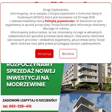
Drogi Użytkowniku,
Informujemy, że w związku z Rozporządzeniem o Ochronie Danych
Osobowych (RODO), które jest stosowane od 25 maja 2018
r.zaktualizowaliśmy naszą
Politykę prywatności
. W dokumencie tym
wyjaśniamy w sposób przejrzysty i bezpośredni jakie informacje zbieramy i
dlaczego to robimy.
Informujemy jednocześnie, że nie zmieniamy niczego w aktualnych
ustawieniach ani sposobie przetwarzania danych. Ulepszamy natomiast
opis naszych procedur i dokładniej wyjaśniamy, jak przetwarzamy Twoje
Galerie
Filmy
Baza Firm
Ogłoszenia
Pełna Wersja
dane osobowe oraz jakie prawa przysługują naszym użytkownikom.
Akceptuję
Nie teraz