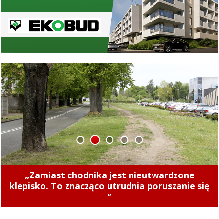
1
2
3
4
5
Concordia u siebie z Naki Olsztyn. Wygraj
rower!