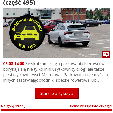
(część 495)
10
05.08 14:00
Ze skutkami złego parkowania kierowców
borykają się nie tylko inni użytkownicy dróg, ale także
piesi czy rowerzyści. Mistrzowie Parkowania nie myślą o
innych zastawiając chodnik, ścieżkę rowerową lub...
Starsze artykuły »
Na górę strony
Pełna wersja info.elblag.pl