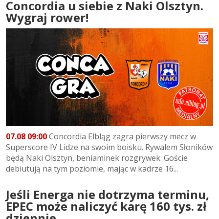
Concordia u siebie z Naki Olsztyn.
Wygraj rower!
07.08 09:00
Concordia Elbląg zagra pierwszy mecz w
Superscore IV Lidze na swoim boisku. Rywalem Słoników
będą Naki Olsztyn, beniaminek rozgrywek. Goście
debiutują na tym poziomie, mając w kadrze 16...
Jeśli Energa nie dotrzyma terminu,
EPEC może naliczyć karę 160 tys. zł
dziennie