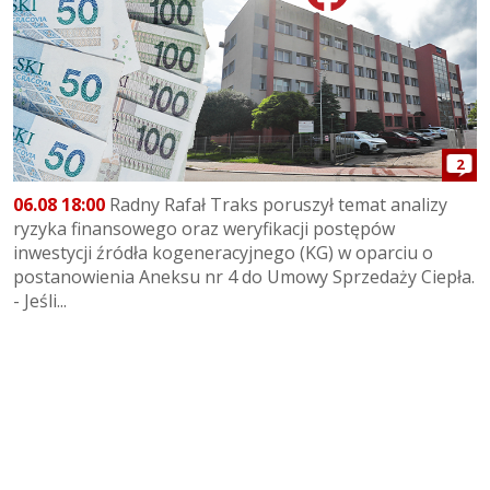
2
06.08 18:00
Radny Rafał Traks poruszył temat analizy
ryzyka finansowego oraz weryfikacji postępów
inwestycji źródła kogeneracyjnego (KG) w oparciu o
postanowienia Aneksu nr 4 do Umowy Sprzedaży Ciepła.
- Jeśli...