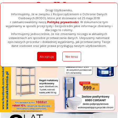
Drogi Użytkowniku,
Informujemy, że w związku z Rozporządzeniem o Ochronie Danych
Osobowych (RODO), które jest stosowane od 25 maja 2018
r.zaktualizowaliśmy naszą
Politykę prywatności
. W dokumencie tym
wyjaśniamy w sposób przejrzysty i bezpośredni jakie informacje zbieramy i
[ ZAMKNIJ ]
dlaczego to robimy.
Informujemy jednocześnie, że nie zmieniamy niczego w aktualnych
ustawieniach ani sposobie przetwarzania danych. Ulepszamy natomiast
opis naszych procedur i dokładniej wyjaśniamy, jak przetwarzamy Twoje
Galerie
Filmy
Baza Firm
Ogłoszenia
Pełna Wersja
dane osobowe oraz jakie prawa przysługują naszym użytkownikom.
Akceptuję
Nie teraz