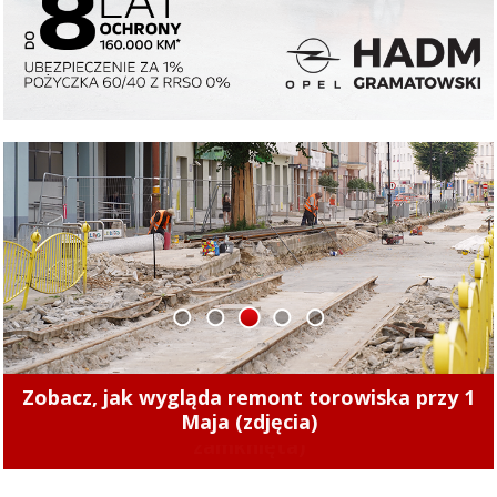
1
2
3
4
5
Zobacz, jak wygląda remont torowiska przy 1
Maja (zdjęcia)