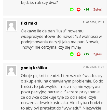
będzie, rok czy dwa?
+16
Zgłoś
fiki miki
21.02.2020, 17:18
Ciekawe ile da pan "luzu" nowemu
wiceprezydentowi? Bo nawet 1/3 wolności w
podejmowaniu decyzji jaką ma pan Nowak,
"nowy" nie otrzyma, czy się mylę?
+15
Zgłoś
gonią królika
21.02.2020, 18:23
Oboje piękni i młodzi. I ten wzrok świadczący
o skupieniu na omawianym problemie. Co do
treści , to jak zwykle - nic z niej nie wypływa
poza partyjną narracją. Szczere przyznanie
że od v-ce oczekuje tyle co od siebie, czyli
noszenia desek kosiniaka. Ale chyba chodzi o
to aby był pretekst do "wywiadu". Niezwykle