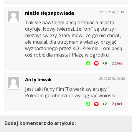
nieźle się zapowiada
22.02.2020, 13:06
Tak się nawzajem będą oceniać a miasto
dryfuje. Nowy twierdzi, że "oni" są starzy i
niezbyt świeży. Stary mówi, że go nie chciał ,
ale musiał, dla utrzymania władzy, przyjąć
wyznaczonego przez KO . Pięknie. I oni będą
coś robić dla miasta? Plażę w ogródku.
+9
Zgłoś
Anty lewak
23.02.2020, 06:32
Jest taki fajny film "Folwark zwierzęcy ".
Polecam go obejrzeć i wyciągnąć wnioski.
+2
Zgłoś
Dodaj komentarz do artykułu: