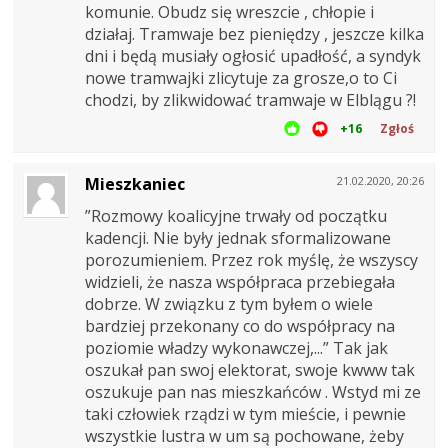
komunie. Obudz się wreszcie , chłopie i
działaj. Tramwaje bez pieniędzy , jeszcze kilka
dni i będą musiały ogłosić upadłość, a syndyk
nowe tramwajki zlicytuje za grosze,o to Ci
chodzi, by zlikwidować tramwaje w Elblągu ?!
+16
Zgłoś
Mieszkaniec
21.02.2020, 20:26
”Rozmowy koalicyjne trwały od początku
kadencji. Nie były jednak sformalizowane
porozumieniem. Przez rok myślę, że wszyscy
widzieli, że nasza współpraca przebiegała
dobrze. W związku z tym byłem o wiele
bardziej przekonany co do współpracy na
poziomie władzy wykonawczej,...” Tak jak
oszukał pan swoj elektorat, swoje kwww tak
oszukuje pan nas mieszkańców . Wstyd mi ze
taki człowiek rządzi w tym mieście, i pewnie
wszystkie lustra w um są pochowane, żeby