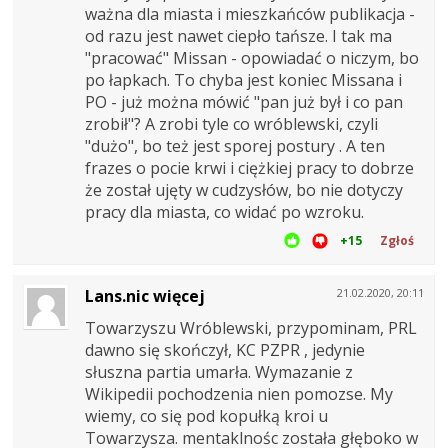
ważna dla miasta i mieszkańców publikacja -
od razu jest nawet ciepło tańsze. I tak ma
"pracować" Missan - opowiadać o niczym, bo
po łapkach. To chyba jest koniec Missana i
PO - już można mówić "pan już był i co pan
zrobił"? A zrobi tyle co wróblewski, czyli
"dużo", bo też jest sporej postury . A ten
frazes o pocie krwi i ciężkiej pracy to dobrze
że został ujęty w cudzysłów, bo nie dotyczy
pracy dla miasta, co widać po wzroku.
+15
Zgłoś
Lans.nic więcej
21.02.2020, 20:11
Towarzyszu Wróblewski, przypominam, PRL
dawno się skończył, KC PZPR , jedynie
słuszna partia umarła. Wymazanie z
Wikipedii pochodzenia nien pomozse. My
wiemy, co się pod kopułką kroi u
Towarzysza. mentaklnośc została głęboko w