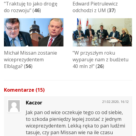
"Traktuję to jako drogę
Edward Pietrulewicz
do rozwoju" (
46
)
odchodzi z UM (
37
)
Michał Missan zostanie
"W przyszłym roku
wiceprezydentem
wyparuje nam z budżetu
Elbląga? (
56
)
40 mln zł" (
26
)
Komentarze (15)
Kaczor
21.02.2020, 16:12
Jak pan od wice oczekuje tego co od siebie,
to szkoda pieniędzy lepiej zostać z jednym
wiceprezydentem. Lekką ręka to pan ludźmi
tasuje, czy pan Missan wie na ile czasu