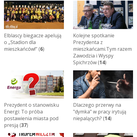
Elblascy biegacze apelują
Kolejne spotkanie
o „Stadion dla
Prezydenta z
mieszkańców!" (
6
)
mieszkańcami.Tym razem
Zawodzia i Wyspy
Spichrzów (
14
)
Prezydent o stanowisku
Dlaczego przerwy na
Energi: To próba
"dymka" w pracy irytują
postawienia miasta pod
niepalących? (
14
)
presją (
37
)