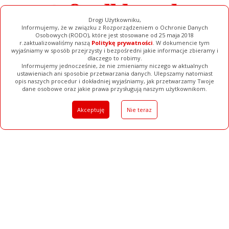
Drogi Użytkowniku,
Informujemy, że w związku z Rozporządzeniem o Ochronie Danych
Osobowych (RODO), które jest stosowane od 25 maja 2018
r.zaktualizowaliśmy naszą
Politykę prywatności
. W dokumencie tym
wyjaśniamy w sposób przejrzysty i bezpośredni jakie informacje zbieramy i
dlaczego to robimy.
Informujemy jednocześnie, że nie zmieniamy niczego w aktualnych
ustawieniach ani sposobie przetwarzania danych. Ulepszamy natomiast
opis naszych procedur i dokładniej wyjaśniamy, jak przetwarzamy Twoje
Galerie
Filmy
Baza Firm
Ogłoszenia
Pełna Wersja
dane osobowe oraz jakie prawa przysługują naszym użytkownikom.
Akceptuję
Nie teraz