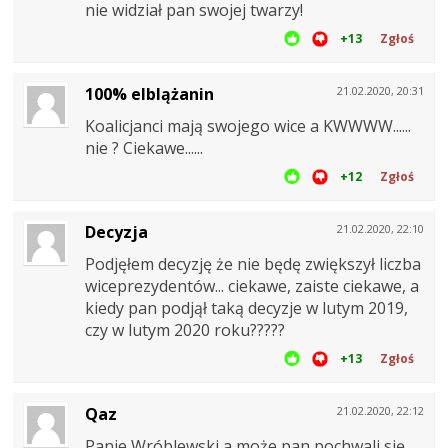
nie widział pan swojej twarzy!
+13
Zgłoś
100% elblążanin
21.02.2020, 20:31
Koalicjanci mają swojego wice a KWWWW......
nie ? Ciekawe......
+12
Zgłoś
Decyzja
21.02.2020, 22:10
Podjęłem decyzję że nie będę zwiększył liczba
wiceprezydentów... ciekawe, zaiste ciekawe, a
kiedy pan podjął taką decyzje w lutym 2019,
czy w lutym 2020 roku?????
+13
Zgłoś
Qaz
21.02.2020, 22:12
Panie Wróblewski a może pan pochwali się