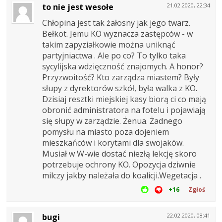
to nie jest wesołe
21.02.2020, 22:34
Chłopina jest tak żałosny jak jego twarz.
Bełkot. Jemu KO wyznacza zastępców - w
takim zapyziałkowie można uniknąć
partyjniactwa . Ale po co? To tylko taka
sycylijska wdzięczność znajomych. A honor?
Przyzwoitość? Kto zarządza miastem? Były
słupy z dyrektorów szkół, była walka z KO.
Dzisiaj resztki miejskiej kasy biorą ci co mają
obronić administratora na fotelu i pojawiają
się słupy w zarządzie. Żenua. Żadnego
pomysłu na miasto poza dojeniem
mieszkańców i korytami dla swojaków.
Musiał w W-wie dostać niezłą lekcję skoro
potrzebuje ochrony KO. Opozycja dziwnie
milczy jakby należała do koalicji.Wegetacja .
+16
Zgłoś
bugi
22.02.2020, 08:41