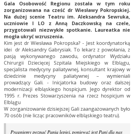
Gala Osobowość Regionu została w tym roku
zorganizowana na cześć dr Wiesławy Pokropskiej.
Na dużej scenie Teatru im. Aleksandra Sewruka,
uczniowie I LO z Anną Daczkowską na czele,
przygotowali niezwykłe spotkanie. Laureatka nie
mogła ukryć wzruszenia.
Kim jest dr Wiesława Pokropska? - Jest koordynatorką
idei dr Aleksandry Gabrysiak. To lekarz z powołania, z
pasją wykonywanego zawodu, ordynator Wydziału
Chirurgii Dziecięcej Szpitala Miejskiego w Elblągu,
specjalista medycyny paliatywnej, konsultant krajowy w
dziedzinie medycyny paliatywnej – wymieniali
prowadzący Gali. - Inicjatorka budowy oraz dalszej
modernizacji elbląskiego hospicjum. Jego dyrektor od
1995 r. Prezes Stowarzyszenia na rzecz hospicjum w
Elblągu
W zorganizowanie dzisiejszej Gali zaangażowanych było
70 osób (nie licząc pracowników elbląskiego teatru).
Pragniemy poznać Panią lepiej, ponieważ jest Pani dla nas