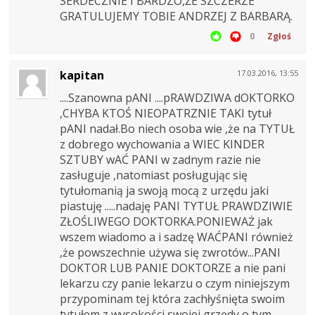
SERDECZNIE I BARDZO,ŻE SZCZERZE
GRATULUJEMY TOBIE ANDRZEJ Z BARBARĄ.
0
Zgłoś
kapitan
17.03.2016, 13:55
....Szanowna pANI ....pRAWDZIWA dOKTORKO
,CHYBA KTOŚ NIEOPATRZNIE TAKI tytuł
pANI nadał.Bo niech osoba wie ,że na TYTUŁ
z dobrego wychowania a WIEC KINDER
SZTUBY wAĆ PANI w zadnym razie nie
zasługuje ,natomiast posługując się
tytułomanią ja swoją mocą z urzędu jaki
piastuję .....nadaję PANI TYTUŁ PRAWDZIWIE
ZŁOŚLIWEGO DOKTORKA.PONIEWAŻ jak
wszem wiadomo a i sadzę WAĆPANI również
,że powszechnie używa się zwrotów...PANI
DOKTOR LUB PANIE DOKTORZE a nie pani
lekarzu czy panie lekarzu o czym niniejszym
przypominam tej która zachłyśnięta swoim
tytułem z wysokości swojej grzędy o tym