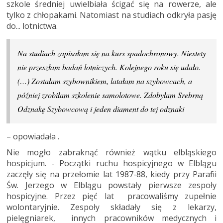
szkole średniej uwielbiała ścigać się na rowerze, ale
tylko z chłopakami. Natomiast na studiach odkryła pasję
do... lotnictwa.
Na studiach zapisałam się na kurs spadochronowy. Niestety
nie przeszłam badań lotniczych. Kolejnego roku się udało.
(…) Zostałam szybownikiem, latałam na szybowcach, a
później zrobiłam szkolenie samolotowe. Zdobyłam Srebrną
Odznakę Szybowcową i jeden diament do tej odznaki
– opowiadała .
Nie mogło zabraknąć również wątku elbląskiego
hospicjum. - Początki ruchu hospicyjnego w Elblągu
zaczęły się na przełomie lat 1987-88, kiedy przy Parafii
Św. Jerzego w Elblągu powstały pierwsze zespoły
hospicyjne. Przez pięć lat pracowaliśmy zupełnie
wolontaryjnie. Zespoły składały się z lekarzy,
pielęgniarek, innych pracowników medycznych i