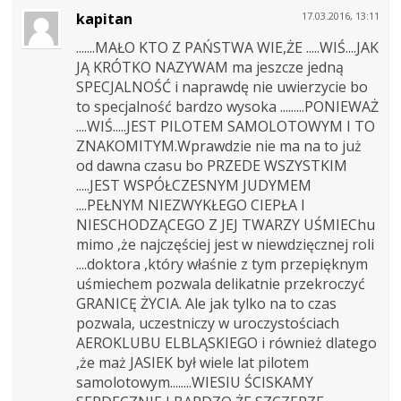
kapitan
17.03.2016, 13:11
.......MAŁO KTO Z PAŃSTWA WIE,ŻE .....WIŚ....JAK
JĄ KRÓTKO NAZYWAM ma jeszcze jedną
SPECJALNOŚĆ i naprawdę nie uwierzycie bo
to specjalność bardzo wysoka .........PONIEWAŻ
....WIŚ.....JEST PILOTEM SAMOLOTOWYM I TO
ZNAKOMITYM.Wprawdzie nie ma na to już
od dawna czasu bo PRZEDE WSZYSTKIM
.....JEST WSPÓŁCZESNYM JUDYMEM
....PEŁNYM NIEZWYKŁEGO CIEPŁA I
NIESCHODZĄCEGO Z JEJ TWARZY UŚMIEChu
mimo ,że najczęściej jest w niewdzięcznej roli
....doktora ,który właśnie z tym przepięknym
uśmiechem pozwala delikatnie przekroczyć
GRANICĘ ŻYCIA. Ale jak tylko na to czas
pozwala, uczestniczy w uroczystościach
AEROKLUBU ELBLĄSKIEGO i również dlatego
,że maż JASIEK był wiele lat pilotem
samolotowym........WIESIU ŚCISKAMY