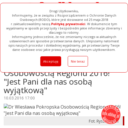
Drogi Użytkowniku,
Informujemy, że w związku z Rozporządzeniem o Ochronie Danych
Osobowych (RODO), które jest stosowane od 25 maja 2018
r.zaktualizowaliśmy naszą
Politykę prywatności
. W dokumencie tym
wyjaśniamy w sposób przejrzysty i bezpośredni jakie informacje zbieramy i
dlaczego to robimy.
Informujemy jednocześnie, że nie zmieniamy niczego w aktualnych
Filmy
Galerie
Baza Firm
ustawieniach ani sposobie przetwarzania danych. Ulepszamy natomiast
opis naszych procedur i dokładniej wyjaśniamy, jak przetwarzamy Twoje
Ogłoszenia
Pełna Wersja
dane osobowe oraz jakie prawa przysługują naszym użytkownikom.
Dr Wiesława Pokropska
Akceptuję
Nie teraz
Osobowością Regionu 2016!
"Jest Pani dla nas osobą
wyjątkową"
10.03.2016 17:00
Fot. Ryszard Biel