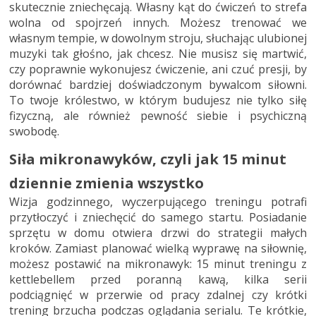
skutecznie zniechęcają. Własny kąt do ćwiczeń to strefa
wolna od spojrzeń innych. Możesz trenować we
własnym tempie, w dowolnym stroju, słuchając ulubionej
muzyki tak głośno, jak chcesz. Nie musisz się martwić,
czy poprawnie wykonujesz ćwiczenie, ani czuć presji, by
dorównać bardziej doświadczonym bywalcom siłowni.
To twoje królestwo, w którym budujesz nie tylko siłę
fizyczną, ale również pewność siebie i psychiczną
swobodę.
Siła mikronawyków, czyli jak 15 minut
dziennie zmienia wszystko
Wizja godzinnego, wyczerpującego treningu potrafi
przytłoczyć i zniechęcić do samego startu. Posiadanie
sprzętu w domu otwiera drzwi do strategii małych
kroków. Zamiast planować wielką wyprawę na siłownię,
możesz postawić na mikronawyk: 15 minut treningu z
kettlebellem przed poranną kawą, kilka serii
podciągnięć w przerwie od pracy zdalnej czy krótki
trening brzucha podczas oglądania serialu. Te krótkie,