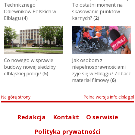
Technicznego
To ostatni moment na
Odlewników Polskich w
skasowanie punktów
Elblągu (
4
)
karnych? (
2
)
Co nowego w sprawie
Jak osobom z
budowy nowej siedziby
niepełnosprawnościami
elbląskiej policji? (
5
)
żyje się w Elblągu? Zobacz
materiał filmowy (
6
)
Na górę strony
Pełna wersja info.elblag.pl
Redakcja
Kontakt
O serwisie
Polityka prywatności