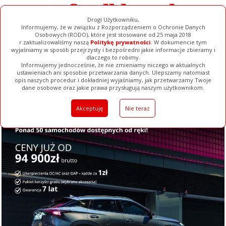
Drogi Użytkowniku,
Informujemy, że w związku z Rozporządzeniem o Ochronie Danych
Osobowych (RODO), które jest stosowane od 25 maja 2018
r.zaktualizowaliśmy naszą
Politykę prywatności
. W dokumencie tym
wyjaśniamy w sposób przejrzysty i bezpośredni jakie informacje zbieramy i
dlaczego to robimy.
Informujemy jednocześnie, że nie zmieniamy niczego w aktualnych
ustawieniach ani sposobie przetwarzania danych. Ulepszamy natomiast
opis naszych procedur i dokładniej wyjaśniamy, jak przetwarzamy Twoje
Galerie
Filmy
Baza Firm
Ogłoszenia
Pełna Wersja
dane osobowe oraz jakie prawa przysługują naszym użytkownikom.
Akceptuję
Nie teraz