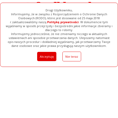
Drogi Użytkowniku,
Informujemy, że w związku z Rozporządzeniem o Ochronie Danych
Osobowych (RODO), które jest stosowane od 25 maja 2018
r.zaktualizowaliśmy naszą
Politykę prywatności
. W dokumencie tym
wyjaśniamy w sposób przejrzysty i bezpośredni jakie informacje zbieramy i
dlaczego to robimy.
Informujemy jednocześnie, że nie zmieniamy niczego w aktualnych
Galerie
Baza Firm
Pełna Wersja
ustawieniach ani sposobie przetwarzania danych. Ulepszamy natomiast
opis naszych procedur i dokładniej wyjaśniamy, jak przetwarzamy Twoje
Filmy
Ogłoszenia
dane osobowe oraz jakie prawa przysługują naszym użytkownikom.
Akceptuję
Nie teraz