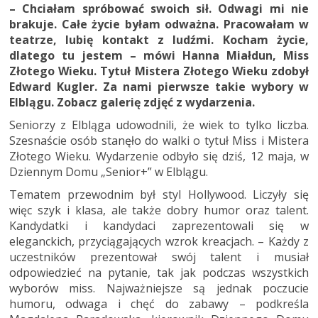
– Chciałam spróbować swoich sił. Odwagi mi nie
brakuje. Całe życie byłam odważna. Pracowałam w
teatrze, lubię kontakt z ludźmi. Kocham życie,
dlatego tu jestem – mówi Hanna Miałdun, Miss
Złotego Wieku. Tytuł Mistera Złotego Wieku zdobył
Edward Kugler. Za nami pierwsze takie wybory w
Elblągu. Zobacz galerię zdjęć z wydarzenia.
Seniorzy z Elbląga udowodnili, że wiek to tylko liczba.
Szesnaście osób stanęło do walki o tytuł Miss i Mistera
Złotego Wieku. Wydarzenie odbyło się dziś, 12 maja, w
Dziennym Domu „Senior+” w Elblągu.
Tematem przewodnim był styl Hollywood. Liczyły się
więc szyk i klasa, ale także dobry humor oraz talent.
Kandydatki i kandydaci zaprezentowali się w
eleganckich, przyciągających wzrok kreacjach. – Każdy z
uczestników prezentował swój talent i musiał
odpowiedzieć na pytanie, tak jak podczas wszystkich
wyborów miss. Najważniejsze są jednak poczucie
humoru, odwaga i chęć do zabawy – podkreśla