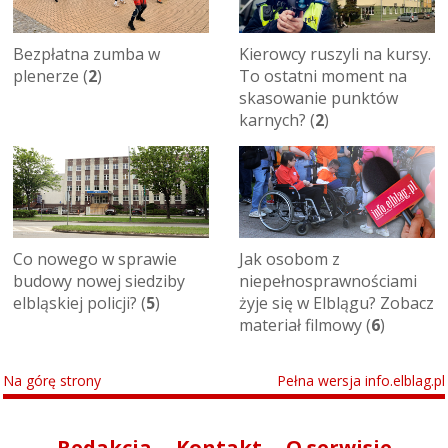
Bezpłatna zumba w
Kierowcy ruszyli na kursy.
plenerze (
2
)
To ostatni moment na
skasowanie punktów
karnych? (
2
)
Co nowego w sprawie
Jak osobom z
budowy nowej siedziby
niepełnosprawnościami
elbląskiej policji? (
5
)
żyje się w Elblągu? Zobacz
materiał filmowy (
6
)
Na górę strony
Pełna wersja info.elblag.pl
Redakcja
Kontakt
O serwisie