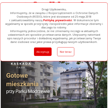
Drogi Użytkowniku,
Informujemy, że w związku z Rozporządzeniem o Ochronie Danych
Osobowych (RODO), które jest stosowane od 25 maja 2018
r.zaktualizowaliśmy naszą
Politykę prywatności
. W dokumencie tym
wyjaśniamy w sposób przejrzysty i bezpośredni jakie informacje zbieramy i
dlaczego to robimy.
Informujemy jednocześnie, że nie zmieniamy niczego w aktualnych
ustawieniach ani sposobie przetwarzania danych. Ulepszamy natomiast
opis naszych procedur i dokładniej wyjaśniamy, jak przetwarzamy Twoje
Galerie
Filmy
Baza Firm
Ogłoszenia
Pełna Wersja
dane osobowe oraz jakie prawa przysługują naszym użytkownikom.
Akceptuję
Nie teraz