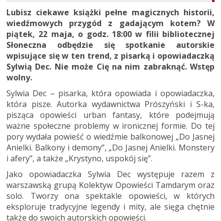
Lubisz ciekawe książki pełne magicznych historii,
wiedźmowych przygód z gadającym kotem? W
piątek, 22 maja, o godz. 18:00 w filii bibliotecznej
Słoneczna odbędzie się spotkanie autorskie
wpisujące się w ten trend, z pisarką i opowiadaczką
Sylwią Dec. Nie może Cię na nim zabraknąć. Wstęp
wolny.
Sylwia Dec – pisarka, która opowiada i opowiadaczka,
która pisze. Autorka wydawnictwa Prószyński i S-ka,
pisząca opowieści urban fantasy, które podejmują
ważne społeczne problemy w ironicznej formie. Do tej
pory wydała powieść o wiedźmie balkonowej „Do Jasnej
Anielki. Balkony i demony”, „Do Jasnej Anielki. Monstery
i afery”, a także „Krystyno, uspokój się”.
Jako opowiadaczka Sylwia Dec występuje razem z
warszawską grupą Kolektyw Opowieści Tamdarym oraz
solo. Tworzy ona spektakle opowieści, w których
eksploruje tradycyjne legendy i mity, ale sięga chętnie
także do swoich autorskich opowieści.