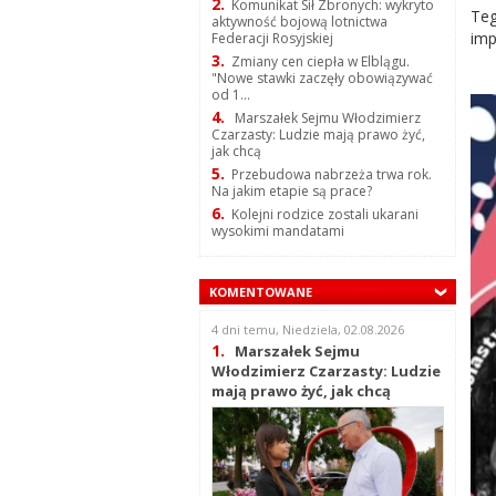
2.
Komunikat Sił Zbronych: wykryto
Teg
aktywność bojową lotnictwa
imp
Federacji Rosyjskiej
3.
Zmiany cen ciepła w Elblągu.
"Nowe stawki zaczęły obowiązywać
od 1...
4.
Marszałek Sejmu Włodzimierz
Czarzasty: Ludzie mają prawo żyć,
jak chcą
5.
Przebudowa nabrzeża trwa rok.
Na jakim etapie są prace?
6.
Kolejni rodzice zostali ukarani
wysokimi mandatami
KOMENTOWANE
4 dni temu, Niedziela, 02.08.2026
1.
Marszałek Sejmu
Włodzimierz Czarzasty: Ludzie
mają prawo żyć, jak chcą