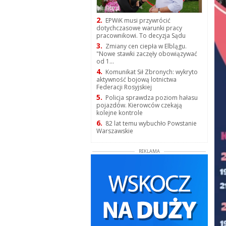
2.
EPWiK musi przywrócić
dotychczasowe warunki pracy
pracownikowi. To decyzja Sądu
3.
Zmiany cen ciepła w Elblągu.
"Nowe stawki zaczęły obowiązywać
od 1...
4.
Komunikat Sił Zbronych: wykryto
aktywność bojową lotnictwa
Federacji Rosyjskiej
5.
Policja sprawdza poziom hałasu
pojazdów. Kierowców czekają
kolejne kontrole
6.
82 lat temu wybuchło Powstanie
Warszawskie
REKLAMA