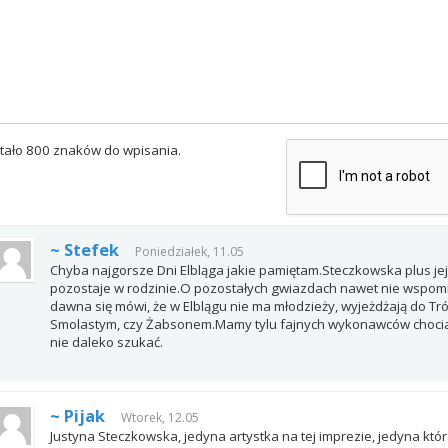
tało 800 znaków do wpisania.
~ Stefek
Poniedziałek, 11.05
Chyba najgorsze Dni Elbląga jakie pamiętam.Steczkowska plus je
pozostaje w rodzinie.O pozostałych gwiazdach nawet nie wspomn
dawna się mówi, że w Elblągu nie ma młodzieży, wyjeżdżają do Tró
Smolastym, czy Żabsonem.Mamy tylu fajnych wykonawców chocia
nie daleko szukać.
~ Pijak
Wtorek, 12.05
Justyna Steczkowska, jedyna artystka na tej imprezie, jedyna która