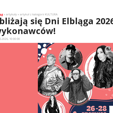
ąg
» artykuły » artykuł z kategorii KULTURA
bliżają się Dni Elbląga 2026
ykonawców!
5.2026, 10:00:00