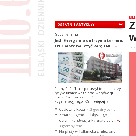
Elbl
Z
OSTATNIE ARTYKUŁY
w
Godzinę temu
Jeśli Energa nie dotrzyma terminu,
EPEC może naliczyć karę 160...
»
17.0
Radny Rafał Traks poruszył temat analizy
ryzyka finansowego oraz weryfikacji
postępów inwestycji źródła
kogeneracyjnego (KG)...
więcej »
Cudowna Róża
»
,
3 godziny temu
Zmarła legenda elbląskiego
dziennikarstwa. Jurka znało całe...
»
,
3 godziny temu
Na plaży w Tolkmicku znaleziono