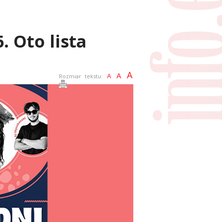
. Oto lista
A
A
A
Rozmiar tekstu: