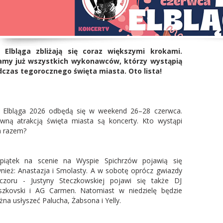
i Elbląga zbliżają się coraz większymi krokami.
amy już wszystkich wykonawców, którzy wystąpią
czas tegorocznego święta miasta. Oto lista!
 Elbląga 2026 odbędą się w weekend 26–28 czerwca.
wną atrakcją święta miasta są koncerty. Kto wystąpi
 razem?
iątek na scenie na Wyspie Spichrzów pojawią się
nież: Anastazja i Smolasty. A w sobotę oprócz gwiazdy
czoru - Justyny Steczkowskiej pojawi się także DJ
zkovski i AG Carmen. Natomiast w niedzielę będzie
na usłyszeć Palucha, Żabsona i Yelly.