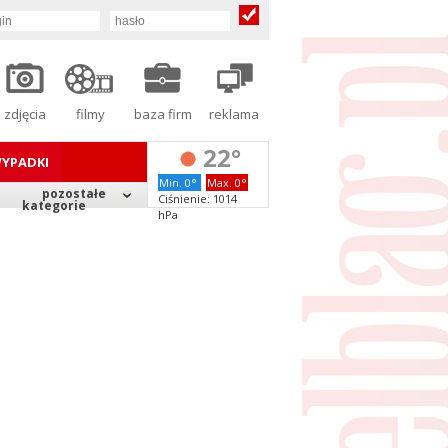
zdjęcia
filmy
baza firm
reklama
22°
YPADKI
Min. 0°
Max. 0°
pozostałe
Ciśnienie: 1014
kategorie
hPa