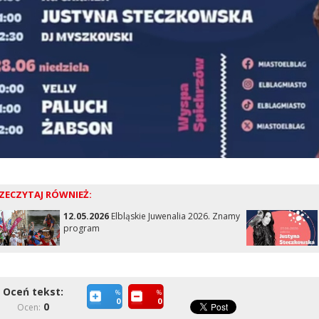
ZECZYTAJ RÓWNIEŻ:
12.05.2026
Elbląskie Juwenalia 2026. Znamy
program
Oceń tekst:
%
%
0
0
0
Ocen: