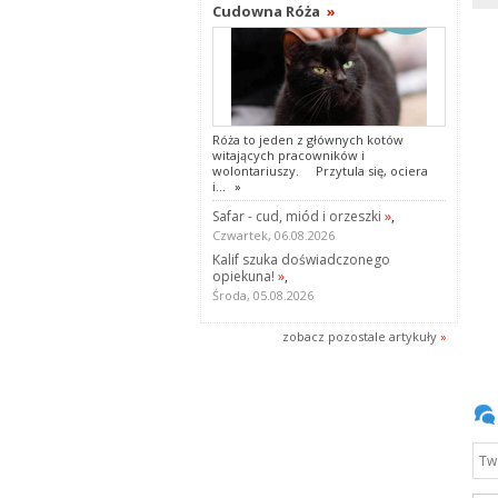
Cudowna Róża
»
Róża to jeden z głównych kotów
witających pracowników i
wolontariuszy. Przytula się, ociera
i...
»
Safar - cud, miód i orzeszki
»
,
Czwartek, 06.08.2026
Kalif szuka doświadczonego
opiekuna!
»
,
Środa, 05.08.2026
zobacz pozostale artykuły
»