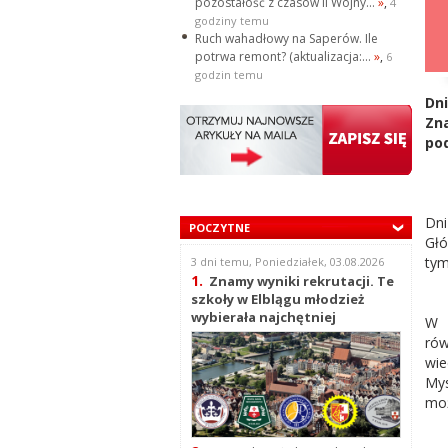
pozostałość z czasów II Wojny...
»
,
4
godziny temu
Ruch wahadłowy na Saperów. Ile
potrwa remont? (aktualizacja:...
»
,
6
godzin temu
Dn
Zn
pod
Dni
POCZYTNE
Głó
tym
3 dni temu, Poniedziałek, 03.08.2026
1.
Znamy wyniki rekrutacji. Te
szkoły w Elblągu młodzież
wybierała najchętniej
W p
rów
wie
Mys
moż