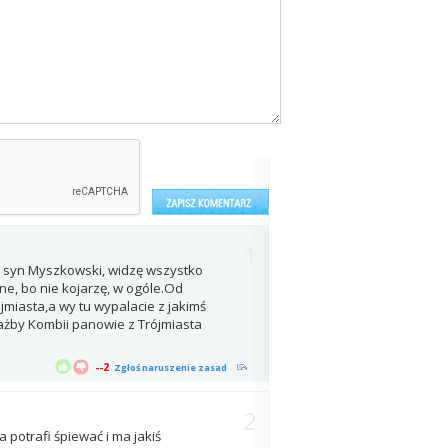
1
j syn Myszkowski, widzę wszystko
e, bo nie kojarzę, w ogóle.Od
jmiasta,a wy tu wypalacie z jakimś
żby Kombii panowie z Trójmiasta
--2
Zgłoś naruszenie zasad
2
 potrafi śpiewać i ma jakiś