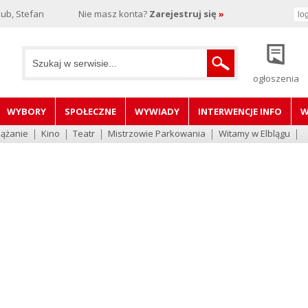
ub, Stefan
Nie masz konta?
Zarejestruj się
»
ogłoszenia
WYBORY
SPOŁECZNE
WYWIADY
INTERWENCJE INFO
W
lążanie
Kino
Teatr
Mistrzowie Parkowania
Witamy w Elblągu