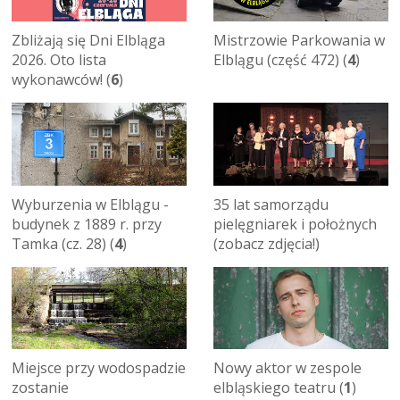
Zbliżają się Dni Elbląga
Mistrzowie Parkowania w
2026. Oto lista
Elblągu (część 472) (
4
)
wykonawców! (
6
)
Wyburzenia w Elblągu -
35 lat samorządu
budynek z 1889 r. przy
pielęgniarek i położnych
Tamka (cz. 28) (
4
)
(zobacz zdjęcia!)
Miejsce przy wodospadzie
Nowy aktor w zespole
zostanie
elbląskiego teatru (
1
)