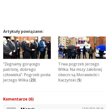
Artykuły powiązane:
"Żegnamy gorącego
Trwa pogrzeb Jerzego
patriotę, dobrego
Wilka. Na mszy żałobnej
człowieka". Pogrzeb posła
obecni są Morawiecki i
Jerzego Wilka (
23
)
Kaczyński (
5
)
Komentarze (6)
17.05.2026, 09:14