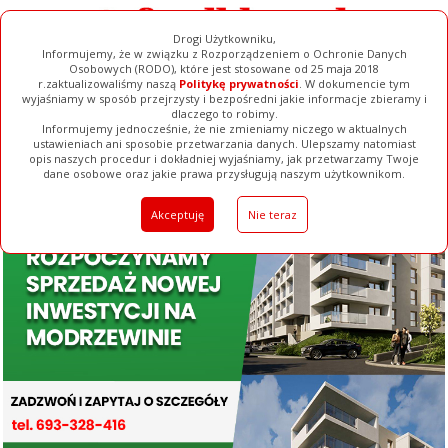
Drogi Użytkowniku,
Informujemy, że w związku z Rozporządzeniem o Ochronie Danych
Osobowych (RODO), które jest stosowane od 25 maja 2018
r.zaktualizowaliśmy naszą
Politykę prywatności
. W dokumencie tym
wyjaśniamy w sposób przejrzysty i bezpośredni jakie informacje zbieramy i
dlaczego to robimy.
Informujemy jednocześnie, że nie zmieniamy niczego w aktualnych
ustawieniach ani sposobie przetwarzania danych. Ulepszamy natomiast
opis naszych procedur i dokładniej wyjaśniamy, jak przetwarzamy Twoje
Galerie
Filmy
Baza Firm
Ogłoszenia
Pełna Wersja
dane osobowe oraz jakie prawa przysługują naszym użytkownikom.
Akceptuję
Nie teraz