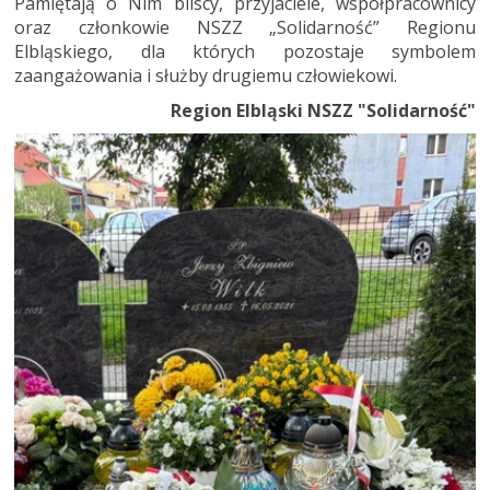
Pamiętają o Nim bliscy, przyjaciele, współpracownicy
oraz członkowie NSZZ „Solidarność” Regionu
Elbląskiego, dla których pozostaje symbolem
zaangażowania i służby drugiemu człowiekowi.
Region Elbląski NSZZ "Solidarność"