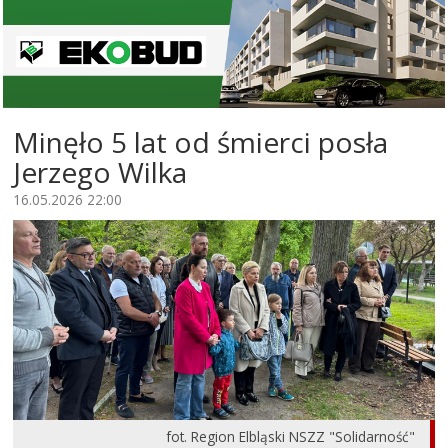
Minęło 5 lat od śmierci posła
Jerzego Wilka
16.05.2026 22:00
fot. Region Elbląski NSZZ "Solidarność"