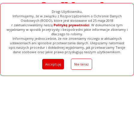
Drogi Użytkowniku,
Informujemy, że w związku z Rozporządzeniem o Ochronie Danych
Osobowych (RODO), które jest stosowane od 25 maja 2018
r.zaktualizowaliśmy naszą
Politykę prywatności
. W dokumencie tym
wyjaśniamy w sposób przejrzysty i bezpośredni jakie informacje zbieramy i
dlaczego to robimy.
Informujemy jednocześnie, że nie zmieniamy niczego w aktualnych
Filmy
ustawieniach ani sposobie przetwarzania danych. Ulepszamy natomiast
opis naszych procedur i dokładniej wyjaśniamy, jak przetwarzamy Twoje
Galerie
Baza Firm
Ogłoszenia
Pełna Wersja
dane osobowe oraz jakie prawa przysługują naszym użytkownikom.
Akceptuję
Nie teraz