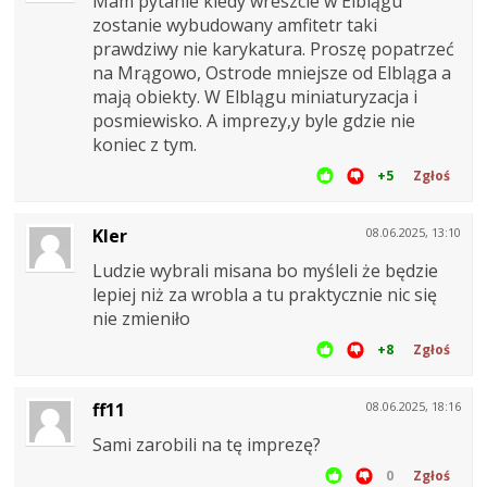
Mam pytanie kiedy wreszcie w Elblągu
zostanie wybudowany amfitetr taki
prawdziwy nie karykatura. Proszę popatrzeć
na Mrągowo, Ostrode mniejsze od Elbląga a
mają obiekty. W Elblągu miniaturyzacja i
posmiewisko. A imprezy,y byle gdzie nie
koniec z tym.
+5
Zgłoś
Kler
08.06.2025, 13:10
Ludzie wybrali misana bo myśleli że będzie
lepiej niż za wrobla a tu praktycznie nic się
nie zmieniło
+8
Zgłoś
ff11
08.06.2025, 18:16
Sami zarobili na tę imprezę?
0
Zgłoś