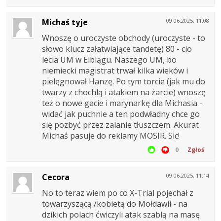
Michaś tyje
09.06.2025, 11:08
Wnoszę o uroczyste obchody (uroczyste - to
słowo klucz załatwiające tandetę) 80 - cio
lecia UM w Elblągu. Naszego UM, bo
niemiecki magistrat trwał kilka wieków i
pielęgnował Hanzę. Po tym torcie (jak mu do
twarzy z chochlą i atakiem na żarcie) wnoszę
też o nowe gacie i marynarkę dla Michasia -
widać jak puchnie a ten podwładny chce go
się pozbyć przez zalanie tłuszczem. Akurat
Michaś pasuje do reklamy MOSIR. Sic!
0
Zgłoś
Cecora
09.06.2025, 11:14
No to teraz wiem po co X-Trial pojechał z
towarzyszącą /kobietą do Mołdawii - na
dzikich polach ćwiczyli atak szablą na masę