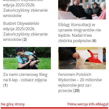
Budżet Obywatelski
Elbląg: Konsultacji w
edycja 2025/2026.
sprawie imigrantów nie
Zakończyliśmy zbieranie
będzie. Nadal trwa
wniosków (
2
)
zbiórka podpisów (
6
)
Za nami czerwcowy Bieg
Fenomen Polskich
na 6 łap - zobacz zdjęcia
Wyborów – 20 milionów
(
1
)
wyborców jest za i
przeciw (
20
)
Na górę strony
Pełna wersja info.elblag.pl