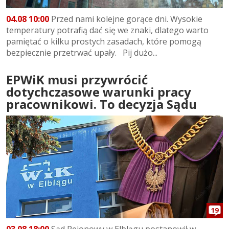
04.08 10:00
Przed nami kolejne gorące dni. Wysokie
temperatury potrafią dać się we znaki, dlatego warto
pamiętać o kilku prostych zasadach, które pomogą
bezpiecznie przetrwać upały. Pij dużo...
EPWiK musi przywrócić
dotychczasowe warunki pracy
pracownikowi. To decyzja Sądu
19
03.08 18:00
Sąd Rejonowy w Elblągu postanowił w