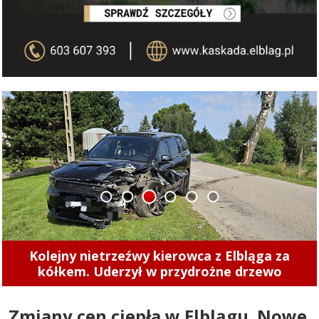
1
2
3
4
5
6
Kolejny nietrzeźwy kierowca z Elbląga za
kółkem. Uderzył w przydrożne drzewo
Zmiany cen ciepła w Elblągu. Nowe