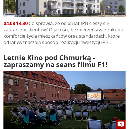
04.08 14:30
Co sprawia, że od 65 lat IPB cieszy się
zaufaniem klientów? O jakości, bezpieczeństwie zakupu i
komforcie życia mieszkańców oraz standardach, które
od lat wyznaczają sposób realizacji inwestycji IPB...
Letnie Kino pod Chmurką -
zapraszamy na seans filmu F1!
1