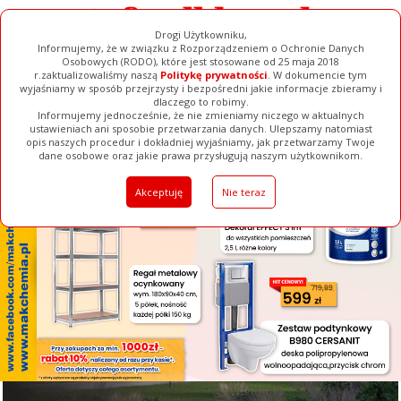
Drogi Użytkowniku,
Informujemy, że w związku z Rozporządzeniem o Ochronie Danych
Osobowych (RODO), które jest stosowane od 25 maja 2018
r.zaktualizowaliśmy naszą
Politykę prywatności
. W dokumencie tym
wyjaśniamy w sposób przejrzysty i bezpośredni jakie informacje zbieramy i
[ ZAMKNIJ ]
dlaczego to robimy.
Informujemy jednocześnie, że nie zmieniamy niczego w aktualnych
ustawieniach ani sposobie przetwarzania danych. Ulepszamy natomiast
opis naszych procedur i dokładniej wyjaśniamy, jak przetwarzamy Twoje
Galerie
Filmy
Baza Firm
Ogłoszenia
Pełna Wersja
dane osobowe oraz jakie prawa przysługują naszym użytkownikom.
Akceptuję
Nie teraz