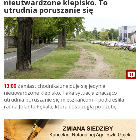
nieutwardzone klepisko. To
utrudnia poruszanie się
11
13:00
Zamiast chodnika znajduje się jedynie
nieutwardzone klepisko. Taka sytuacja znacząco
utrudnia poruszanie się mieszkańcom – podkreśliła
radna Jolanta Pękała, która dostrzegła potrzebę...