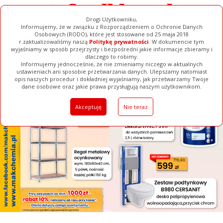
Drogi Użytkowniku,
Informujemy, że w związku z Rozporządzeniem o Ochronie Danych
Osobowych (RODO), które jest stosowane od 25 maja 2018
r.zaktualizowaliśmy naszą
Politykę prywatności
. W dokumencie tym
wyjaśniamy w sposób przejrzysty i bezpośredni jakie informacje zbieramy i
[ ZAMKNIJ ]
dlaczego to robimy.
Informujemy jednocześnie, że nie zmieniamy niczego w aktualnych
ustawieniach ani sposobie przetwarzania danych. Ulepszamy natomiast
opis naszych procedur i dokładniej wyjaśniamy, jak przetwarzamy Twoje
Galerie
Filmy
Baza Firm
Ogłoszenia
Pełna Wersja
dane osobowe oraz jakie prawa przysługują naszym użytkownikom.
Akceptuję
Nie teraz