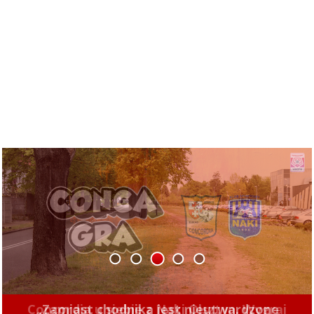
1
2
3
4
5
Concordia u siebie z Naki Olsztyn. Wygraj