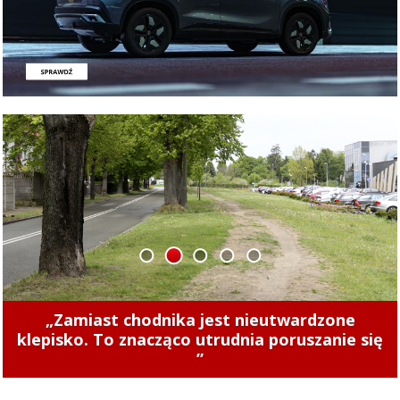
1
2
3
4
5
Concordia u siebie z Naki Olsztyn. Wygraj
„Zamiast chodnika jest nieutwardzone
klepisko. To znacząco utrudnia poruszanie się
rower!
”