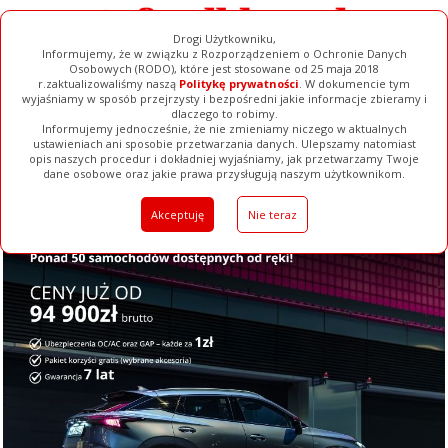
Drogi Użytkowniku,
Informujemy, że w związku z Rozporządzeniem o Ochronie Danych
Osobowych (RODO), które jest stosowane od 25 maja 2018
r.zaktualizowaliśmy naszą
Politykę prywatności
. W dokumencie tym
wyjaśniamy w sposób przejrzysty i bezpośredni jakie informacje zbieramy i
dlaczego to robimy.
Informujemy jednocześnie, że nie zmieniamy niczego w aktualnych
ustawieniach ani sposobie przetwarzania danych. Ulepszamy natomiast
opis naszych procedur i dokładniej wyjaśniamy, jak przetwarzamy Twoje
Galerie
Filmy
Baza Firm
Ogłoszenia
Pełna Wersja
dane osobowe oraz jakie prawa przysługują naszym użytkownikom.
Akceptuję
Nie teraz