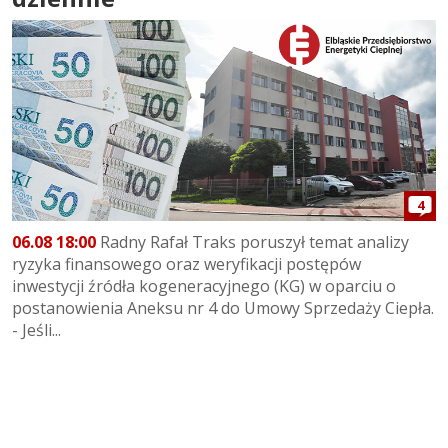
4
06.08 18:00
Radny Rafał Traks poruszył temat analizy
ryzyka finansowego oraz weryfikacji postępów
inwestycji źródła kogeneracyjnego (KG) w oparciu o
postanowienia Aneksu nr 4 do Umowy Sprzedaży Ciepła.
- Jeśli...