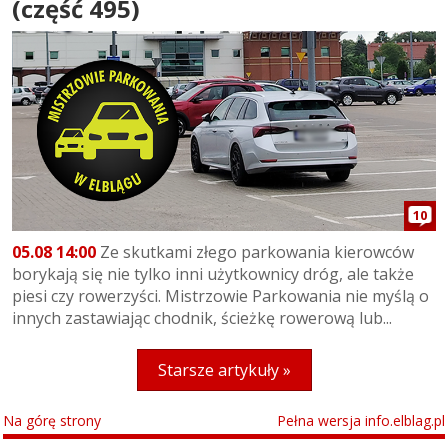
(część 495)
10
05.08 14:00
Ze skutkami złego parkowania kierowców
borykają się nie tylko inni użytkownicy dróg, ale także
piesi czy rowerzyści. Mistrzowie Parkowania nie myślą o
innych zastawiając chodnik, ścieżkę rowerową lub...
Starsze artykuły »
Na górę strony
Pełna wersja info.elblag.pl