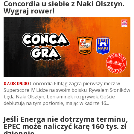
Concordia u siebie z Naki Olsztyn.
Wygraj rower!
07.08 09:00
Concordia Elbląg zagra pierwszy mecz w
Superscore IV Lidze na swoim boisku. Rywalem Słoników
będą Naki Olsztyn, beniaminek rozgrywek. Goście
debiutują na tym poziomie, mając w kadrze 16...
Jeśli Energa nie dotrzyma terminu,
EPEC może naliczyć karę 160 tys. zł
dziennie