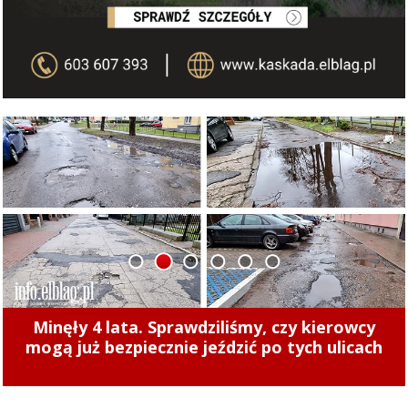
1
2
3
4
5
6
Międzypokoleniowe rozgrywki koszykówki
Gramy na Zatorzu