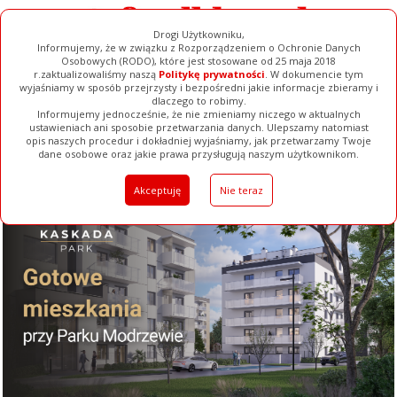
Drogi Użytkowniku,
Informujemy, że w związku z Rozporządzeniem o Ochronie Danych
Osobowych (RODO), które jest stosowane od 25 maja 2018
r.zaktualizowaliśmy naszą
Politykę prywatności
. W dokumencie tym
wyjaśniamy w sposób przejrzysty i bezpośredni jakie informacje zbieramy i
dlaczego to robimy.
Informujemy jednocześnie, że nie zmieniamy niczego w aktualnych
ustawieniach ani sposobie przetwarzania danych. Ulepszamy natomiast
opis naszych procedur i dokładniej wyjaśniamy, jak przetwarzamy Twoje
Galerie
Filmy
Baza Firm
Ogłoszenia
Pełna Wersja
dane osobowe oraz jakie prawa przysługują naszym użytkownikom.
Akceptuję
Nie teraz