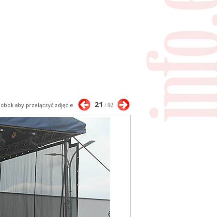
21
j obok aby przełączyć zdjęcie
/ 92