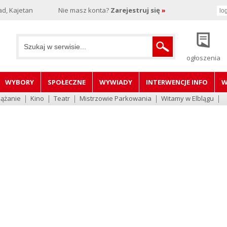
d, Kajetan
Nie masz konta?
Zarejestruj się
»
ogłoszenia
WYBORY
SPOŁECZNE
WYWIADY
INTERWENCJE INFO
W
lążanie
Kino
Teatr
Mistrzowie Parkowania
Witamy w Elblągu