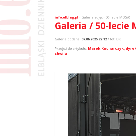
info.elblag.pl
-
Galerie zdjęć
- 50-lecie MOSiR
Galeria / 50-lecie
Galeria dodana:
07.06.2025 22:12
/ fot. DK
Marek Kucharczyk, dyrekt
Przejdź do artykułu:
chwila