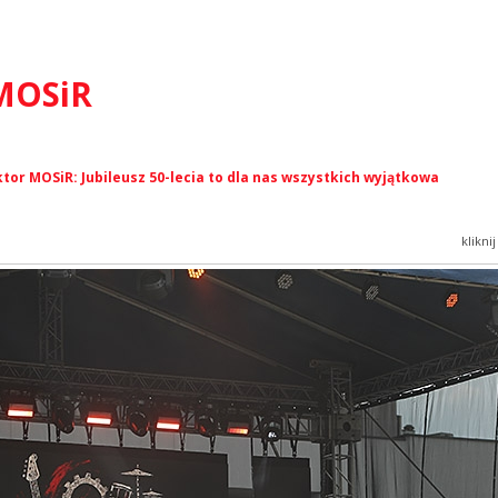
 MOSiR
or MOSiR: Jubileusz 50-lecia to dla nas wszystkich wyjątkowa
klikni