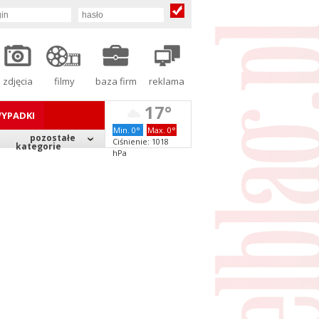
zdjęcia
filmy
baza firm
reklama
17°
YPADKI
Min. 0°
Max. 0°
pozostałe
Ciśnienie: 1018
kategorie
hPa