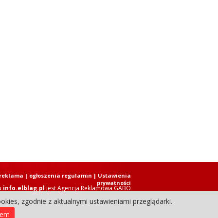
reklama
|
ogłoszenia regulamin
| Ustawienia
prywatności
u
info.elblag.pl
jest
Agencja Reklamowa GABO
okies, zgodnie z aktualnymi ustawieniami przeglądarki.
ziennik Internetowy. Wszystkie prawa zastrzeżone.
iem