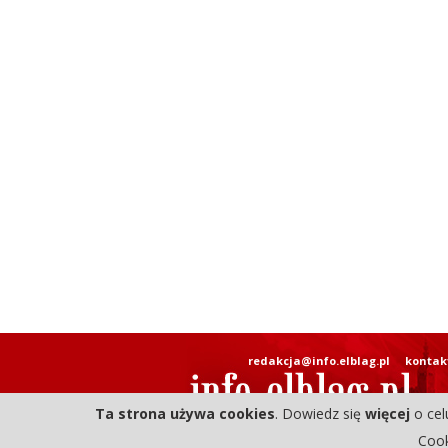
redakcja@info.elblag.pl
kontak
Ta strona używa cookies
. Dowiedz się
więcej
o cel
Cook