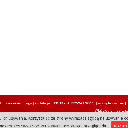
t
|
o serwisie
|
logo
|
redakcja
|
POLITYKA PRYWATNOŚCI
|
wpisy branżowe
|
Właścicielem serwis
u ich używania. Korzystając ze strony wyrażasz zgodę na używanie co
Copyright © 2004-2026 Elbląski D
ies możesz wyłączyć w ustawieniach swojej przeglądarki.
Rozum