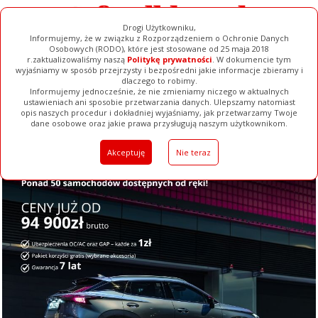
Drogi Użytkowniku,
Informujemy, że w związku z Rozporządzeniem o Ochronie Danych
Osobowych (RODO), które jest stosowane od 25 maja 2018
r.zaktualizowaliśmy naszą
Politykę prywatności
. W dokumencie tym
wyjaśniamy w sposób przejrzysty i bezpośredni jakie informacje zbieramy i
dlaczego to robimy.
Informujemy jednocześnie, że nie zmieniamy niczego w aktualnych
ustawieniach ani sposobie przetwarzania danych. Ulepszamy natomiast
opis naszych procedur i dokładniej wyjaśniamy, jak przetwarzamy Twoje
Galerie
Filmy
Baza Firm
Ogłoszenia
Pełna Wersja
dane osobowe oraz jakie prawa przysługują naszym użytkownikom.
Akceptuję
Nie teraz