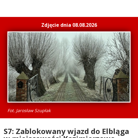
Zdjęcie dnia 08.08.2026
Fot. Jarosław Szupłak
S7: Zablokowany wjazd do Elbląga