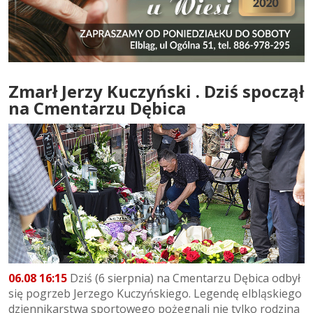
Zmarł Jerzy Kuczyński . Dziś spoczął
na Cmentarzu Dębica
06.08 16:15
Dziś (6 sierpnia) na Cmentarzu Dębica odbył
się pogrzeb Jerzego Kuczyńskiego. Legendę elbląskiego
dziennikarstwa sportowego pożegnali nie tylko rodzina