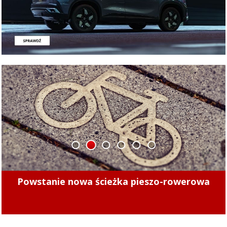
1
2
3
4
5
6
Minęły 4 lata. Sprawdziliśmy, czy kierowcy
mogą już bezpiecznie jeździć po tych ulicach