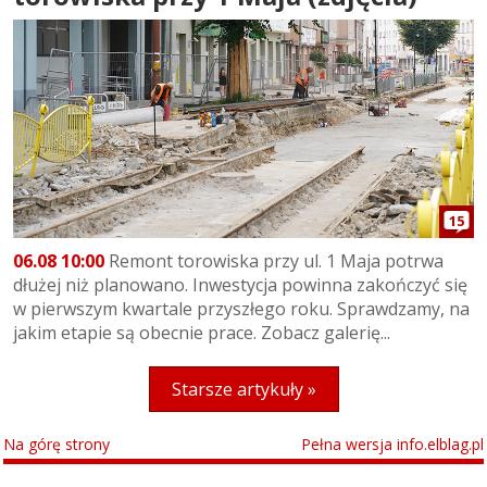
15
06.08 10:00
Remont torowiska przy ul. 1 Maja potrwa
dłużej niż planowano. Inwestycja powinna zakończyć się
w pierwszym kwartale przyszłego roku. Sprawdzamy, na
jakim etapie są obecnie prace. Zobacz galerię...
Starsze artykuły »
Na górę strony
Pełna wersja info.elblag.pl