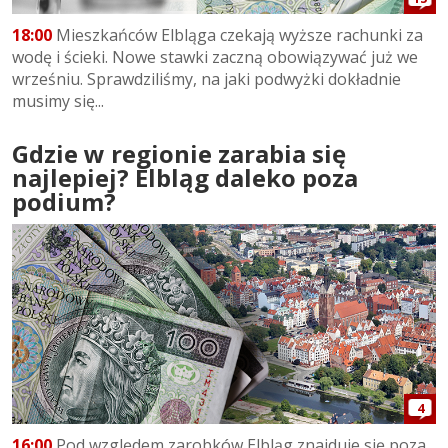
18:00
Mieszkańców Elbląga czekają wyższe rachunki za
wodę i ścieki. Nowe stawki zaczną obowiązywać już we
wrześniu. Sprawdziliśmy, na jaki podwyżki dokładnie
musimy się...
Gdzie w regionie zarabia się
najlepiej? Elbląg daleko poza
podium?
4
16:00
Pod względem zarobków Elbląg znajduje się poza