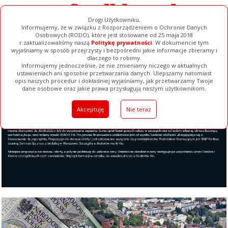
Drogi Użytkowniku,
Informujemy, że w związku z Rozporządzeniem o Ochronie Danych
Osobowych (RODO), które jest stosowane od 25 maja 2018
r.zaktualizowaliśmy naszą
Politykę prywatności
. W dokumencie tym
wyjaśniamy w sposób przejrzysty i bezpośredni jakie informacje zbieramy i
dlaczego to robimy.
Informujemy jednocześnie, że nie zmieniamy niczego w aktualnych
ustawieniach ani sposobie przetwarzania danych. Ulepszamy natomiast
opis naszych procedur i dokładniej wyjaśniamy, jak przetwarzamy Twoje
Galerie
Filmy
Baza Firm
Ogłoszenia
Pełna Wersja
dane osobowe oraz jakie prawa przysługują naszym użytkownikom.
Akceptuję
Nie teraz