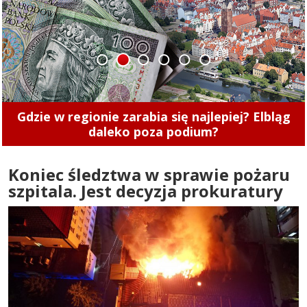
1
2
3
4
5
6
Przed nami jubileuszowa edycja Elbląskiego
Święta Chleba. Zobacz, co w programie
Koniec śledztwa w sprawie pożaru
szpitala. Jest decyzja prokuratury