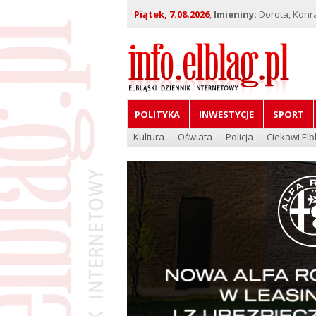
Piątek, 7.08.2026
,
Imieniny:
Dorota, Konra
POLITYKA
INWESTYCJE
SPORT
Kultura
Oświata
Policja
Ciekawi Elb