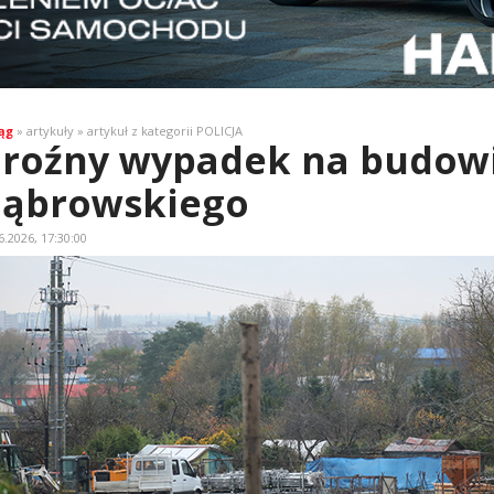
ąg
» artykuły » artykuł z kategorii POLICJA
roźny wypadek na budowi
ąbrowskiego
6.2026, 17:30:00