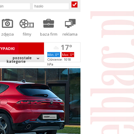
zdjęcia
filmy
baza firm
reklama
17°
YPADKI
Min. 0°
Max. 0°
pozostałe
Ciśnienie: 1018
kategorie
hPa