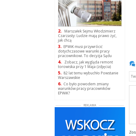
2.
Marszałek Sejmu Włodzimierz
Czarzasty: Ludzie mają prawo żyć,
jak chcą
3.
EPWiK musi przywrócić
dotychczasowe warunki pracy
pracownikowi. To decyzja Sądu
4.
Zobacz, jak wygląda remont
torowiska przy 1 Maja (zdjęcia)
5.
82 lat temu wybuchło Powstanie
Warszawskie
6.
Co było powodem zmiany
warunków pracy pracowników
EPWiK?
REKLAMA
Zos