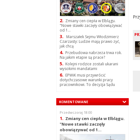
Prz
2.
Zmiany cen ciepła w Elblągu.
"Nowe stawki zaczęły obowiązywać
od 1...
PR
3.
Marszałek Sejmu Włodzimierz
Czarzasty: Ludzie mają prawo żyć,
jak chcą
4.
Przebudowa nabrzeża trwa rok.
Na jakim etapie są prace?
5.
Kolejni rodzice zostali ukarani
wysokimi mandatami
6.
EPWiK musi przywrócić
dotychczasowe warunki pracy
pracownikowi. To decyzja Sądu
KOMENTOWANE
Przedwczoraj 18:00
1.
Zmiany cen ciepła w Elblągu.
"Nowe stawki zaczęły
obowiązywać od 1...