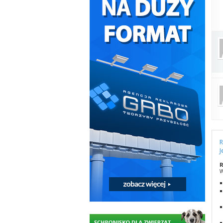
R
J
R
W