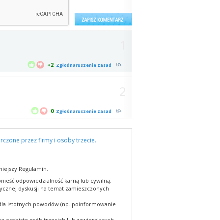
1
+2
Zgłoś naruszenie zasad
2
0
Zgłoś naruszenie zasad
rczone przez firmy i osoby trzecie.
niejszy Regulamin.
nieść odpowiedzialność karną lub cywilną.
cznej dyskusji na temat zamieszczonych
 dla istotnych powodów (np. poinformowanie
a osobiste osób trzecich lub zawierających