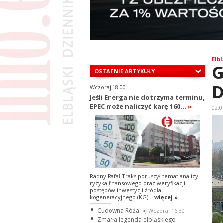
Elbl
G
OSTATNIE ARTYKUŁY
D
Wczoraj 18:00
Jeśli Energa nie dotrzyma terminu,
EPEC może naliczyć karę 160...
»
02.0
Radny Rafał Traks poruszył temat analizy
ryzyka finansowego oraz weryfikacji
postępów inwestycji źródła
kogeneracyjnego (KG)...
więcej »
Cudowna Róża
»
,
Wczoraj 16:30
Zmarła legenda elbląskiego