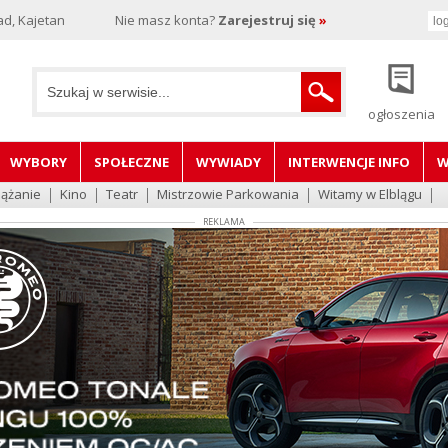
d, Kajetan
Nie masz konta?
Zarejestruj się
»
ogłoszenia
WYBORY
SPOŁECZNE
WYWIADY
INTERWENCJE INFO
W
lążanie
Kino
Teatr
Mistrzowie Parkowania
Witamy w Elblągu
REKLAMA