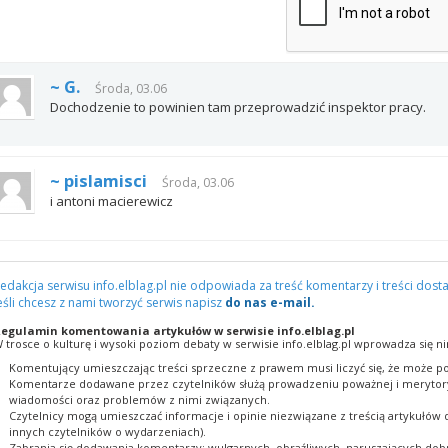
~ G.
Środa, 03.06
Dochodzenie to powinien tam przeprowadzić inspektor pracy.
~ pislamisci
Środa, 03.06
i antoni macierewicz
edakcja serwisu info.elblag.pl nie odpowiada za treść komentarzy i treści dosta
eśli chcesz z nami tworzyć serwis napisz
do nas e-mail.
egulamin komentowania artykułów w serwisie info.elblag.pl
 trosce o kulturę i wysoki poziom debaty w serwisie info.elblag.pl wprowadza się ni
Komentujący umieszczając treści sprzeczne z prawem musi liczyć się, że może po
Komentarze dodawane przez czytelników służą prowadzeniu poważnej i merytory
wiadomości oraz problemów z nimi związanych.
Czytelnicy mogą umieszczać informacje i opinie niezwiązane z treścią artykułów
innych czytelników o wydarzeniach).
Zabrania się dodawania komentarzy: wulgarnych, obraźliwych, naruszających dobr