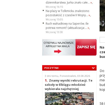
dziennikarstwa. Jurka znało całe...
»
,
Wczoraj 16:15
Na plaży w Tolkmicku znaleziono
pozostałość z czasów II Wojny...
»
,
Wczoraj 15:05
Ruch wahadłowy na Saperów. Ile
potrwa remont? (aktualizacja:...
»
,
Wczoraj 13:30
Na
cz
bu
POCZYTNE
Do
prz
3 dni temu, Poniedziałek, 03.08.2026
me
1.
Znamy wyniki rekrutacji. Te
bud
szkoły w Elblągu młodzież
wybierała najchętniej
kop
58-